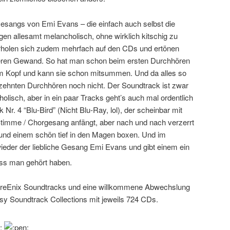
esangs von Emi Evans – die einfach auch selbst die
gen allesamt melancholisch, ohne wirklich kitschig zu
erholen sich zudem mehrfach auf den CDs und ertönen
eren Gewand. So hat man schon beim ersten Durchhören
 im Kopf und kann sie schon mitsummen. Und da alles so
m zehnten Durchhören noch nicht. Der Soundtrack ist zwar
lisch, aber in ein paar Tracks geht’s auch mal ordentlich
 Nr. 4 “Blu-Bird” (Nicht Blu-Ray, lol), der scheinbar mit
 Stimme / Chorgesang anfängt, aber nach und nach verzerrt
 und einem schön tief in den Magen boxen. Und im
eder der liebliche Gesang Emi Evans und gibt einem ein
s man gehört haben.
quareEnix Soundtracks und eine willkommene Abwechslung
asy Soundtrack Collections mit jeweils 724 CDs.