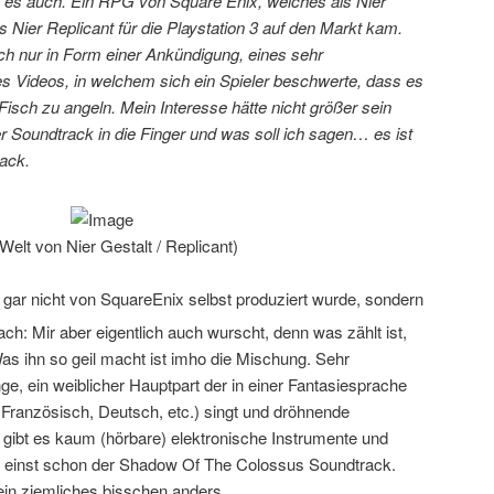
st es auch. Ein RPG von Square Enix, welches als Nier
s Nier Replicant für die Playstation 3 auf den Markt kam.
ich nur in Form einer Ankündigung, eines sehr
es Videos, in welchem sich ein Spieler beschwerte, dass es
 Fisch zu angeln. Mein Interesse hätte nicht größer sein
 Soundtrack in die Finger und was soll ich sagen… es ist
rack.
Welt von Nier Gestalt / Replicant)
er gar nicht von SquareEnix selbst produziert wurde, sondern
Mir aber eigentlich auch wurscht, denn was zählt ist,
Was ihn so geil macht ist imho die Mischung. Sehr
e, ein weiblicher Hauptpart der in einer Fantasiesprache
Französisch, Deutsch, etc.) singt und dröhnende
 gibt es kaum (hörbare) elektronische Instrumente und
wie einst schon der Shadow Of The Colossus Soundtrack.
ein ziemliches bisschen anders.