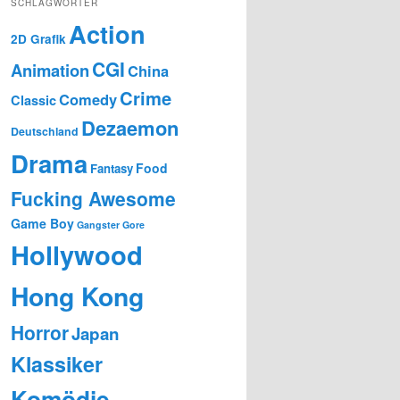
SCHLAGWÖRTER
Action
2D Grafik
CGI
Animation
China
Crime
Comedy
Classic
Dezaemon
Deutschland
Drama
Food
Fantasy
Fucking Awesome
Game Boy
Gangster
Gore
Hollywood
Hong Kong
Horror
Japan
Klassiker
Komödie