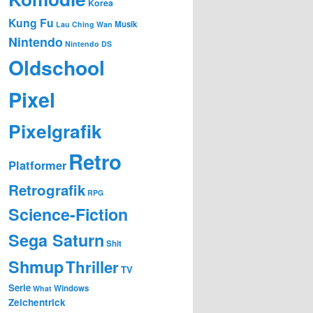
Korea
Kung Fu
Musik
Lau Ching Wan
Nintendo
Nintendo DS
Oldschool
Pixel
Pixelgrafik
Retro
Platformer
Retrografik
RPG
Science-Fiction
Sega Saturn
Shit
Shmup
Thriller
TV
Serie
Windows
What
Zeichentrick