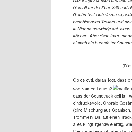
Nier klingt komisch und das i
Gestalt für die Xbox 360 und al
Gehört hatte ich davon eigentl
beschissenen Trailers und ein
in Nier so schwierig sei, einen
können. Aber dann kam mir der
einfach ein hurenfetter Soundt
(Die 
Ob es evtl. daran liegt, dass 
von Namco Leuten?
dass der Soundtrack geil ist. 
eindrucksvolle, Chorale Gesäng
(eine Mischung aus Spanisch, 
Trommeln. Bis auf einen Track
alles klingt irgendwie erdig, 
Irgendwie bekannt, aber doch 