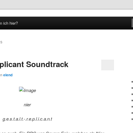
n ich hier?
hseln
NS
eplicant Soundtrack
on
elend
nier
g.e.s.t.a.l.t.-.r.e.p.l.i.c.a.n.t