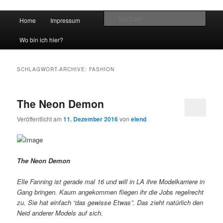
Hauptmenü
Such
Home
Impressum
Zum Inhalt wechseln
Zum sekundären Inhalt wechseln
vidgames.de
Wo bin ich hier?
SCHLAGWORT-ARCHIVE:
FASHION
The Neon Demon
Veröffentlicht am
11. Dezember 2016
von
elend
The Neon Demon
Elle Fanning ist gerade mal 16 und will in LA ihre Modelkarriere in
Gang bringen. Kaum angekommen fliegen ihr die Jobs regelrecht
zu. Sie hat einfach “das gewisse Etwas”. Das zieht natürlich den
Neid anderer Models auf sich.