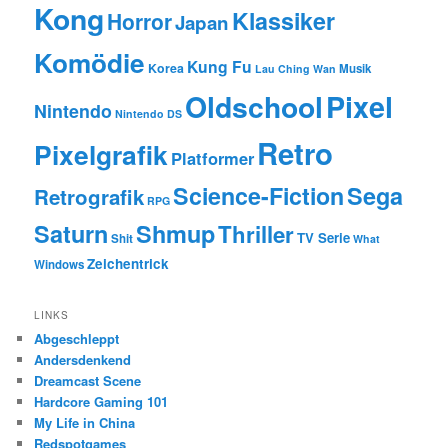
Kong
Klassiker
Horror
Japan
Komödie
Kung Fu
Korea
Musik
Lau Ching Wan
Oldschool
Pixel
Nintendo
Nintendo DS
Retro
Pixelgrafik
Platformer
Science-Fiction
Sega
Retrografik
RPG
Saturn
Shmup
Thriller
TV Serie
Shit
What
Zeichentrick
Windows
LINKS
Abgeschleppt
Andersdenkend
Dreamcast Scene
Hardcore Gaming 101
My Life in China
Redspotgames