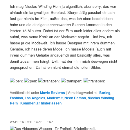
Ich mag Nicolas Winding Refn ja eigentlich, aber sorry, das war
einfach ein langweiliges Borefest. Storymäßig passiert einfach
fast gar nichts im Film, außer das, was ich oben beschrieben
habe und die einzigen sehenswerten Szenen kommen in den
letzten 15 Minuten. Dabei ist der Film auch leider alles andere als
subtil, was seine Kritik an der Modewelt angeht. Und btw, ich
hasse ja die Modewelt. Ich hasse Designer mit ihrem dummen
Gehabe, ich hasse deren Mode, ich hasse Models (auch mit
ihrem dummen Gehabe andauernd) und basically alles, was
damit zusammen hängt. Evtl. hat der Film mich deswegen nicht
angesprochen. Da halfen nicht einmal die tollen Bilder.
Veröffentlicht unter
Movie Reviews
|
Verschlagwortet mit
Boring
,
Fashion
,
Los Angeles
,
Modewelt
,
Neon Demon
,
Nicolas Winding
Refn
|
Kommentar hinterlassen
WAPPEN DER EXZELLENZ