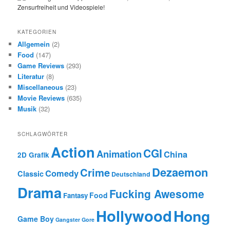
KATEGORIEN
Allgemein
(2)
Food
(147)
Game Reviews
(293)
Literatur
(8)
Miscellaneous
(23)
Movie Reviews
(635)
Musik
(32)
SCHLAGWÖRTER
Action
CGI
Animation
China
2D Grafik
Dezaemon
Crime
Comedy
Classic
Deutschland
Drama
Fucking Awesome
Food
Fantasy
Hollywood
Hong
Game Boy
Gangster
Gore