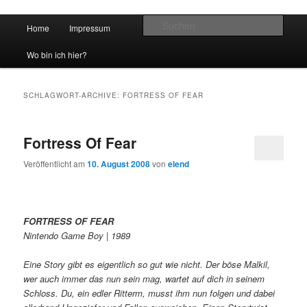
Hauptmenü
Such
Home
Impressum
Zum Inhalt wechseln
Zum sekundären Inhalt wechseln
vidgames.de
Wo bin ich hier?
SCHLAGWORT-ARCHIVE:
FORTRESS OF FEAR
Fortress Of Fear
Veröffentlicht am
10. August 2008
von
elend
FORTRESS OF FEAR
Nintendo Game Boy | 1989
Eine Story gibt es eigentlich so gut wie nicht. Der böse Malkil,
wer auch immer das nun sein mag, wartet auf dich in seinem
Schloss. Du, ein edler Ritterm, musst ihm nun folgen und dabei