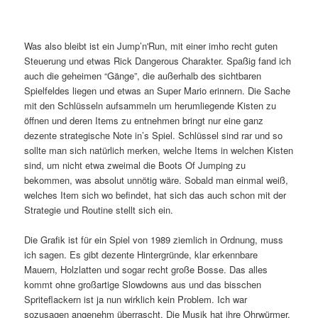
Was also bleibt ist ein Jump’n'Run, mit einer imho recht guten
Steuerung und etwas Rick Dangerous Charakter. Spaßig fand ich
auch die geheimen “Gänge”, die außerhalb des sichtbaren
Spielfeldes liegen und etwas an Super Mario erinnern. Die Sache
mit den Schlüsseln aufsammeln um herumliegende Kisten zu
öffnen und deren Items zu entnehmen bringt nur eine ganz
dezente strategische Note in’s Spiel. Schlüssel sind rar und so
sollte man sich natürlich merken, welche Items in welchen Kisten
sind, um nicht etwa zweimal die Boots Of Jumping zu
bekommen, was absolut unnötig wäre. Sobald man einmal weiß,
welches Item sich wo befindet, hat sich das auch schon mit der
Strategie und Routine stellt sich ein.
Die Grafik ist für ein Spiel von 1989 ziemlich in Ordnung, muss
ich sagen. Es gibt dezente Hintergründe, klar erkennbare
Mauern, Holzlatten und sogar recht große Bosse. Das alles
kommt ohne großartige Slowdowns aus und das bisschen
Spriteflackern ist ja nun wirklich kein Problem. Ich war
sozusagen angenehm überrascht. Die Musik hat ihre Ohrwürmer,