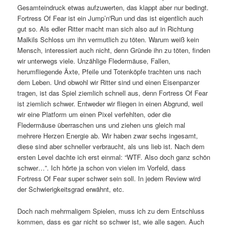
Gesamteindruck etwas aufzuwerten, das klappt aber nur bedingt.
Fortress Of Fear ist ein Jump’n'Run und das ist eigentlich auch
gut so. Als edler Ritter macht man sich also auf in Richtung
Malkils Schloss um ihn vermutlich zu töten. Warum weiß kein
Mensch, interessiert auch nicht, denn Gründe ihn zu töten, finden
wir unterwegs viele. Unzählige Fledermäuse, Fallen,
herumfliegende Äxte, Pfeile und Totenköpfe trachten uns nach
dem Leben. Und obwohl wir Ritter sind und einen Eisenpanzer
tragen, ist das Spiel ziemlich schnell aus, denn Fortress Of Fear
ist ziemlich schwer. Entweder wir fliegen in einen Abgrund, weil
wir eine Platform um einen Pixel verfehlten, oder die
Fledermäuse überraschen uns und ziehen uns gleich mal
mehrere Herzen Energie ab. Wir haben zwar sechs ingesamt,
diese sind aber schneller verbraucht, als uns lieb ist. Nach dem
ersten Level dachte ich erst einmal: “WTF. Also doch ganz schön
schwer…”. Ich hörte ja schon von vielen im Vorfeld, dass
Fortress Of Fear super schwer sein soll. In jedem Review wird
der Schwierigkeitsgrad erwähnt, etc.
Doch nach mehrmaligem Spielen, muss ich zu dem Entschluss
kommen, dass es gar nicht so schwer ist, wie alle sagen. Auch