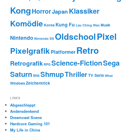
Kong
Klassiker
Horror
Japan
Komödie
Kung Fu
Korea
Musik
Lau Ching Wan
Oldschool
Pixel
Nintendo
Nintendo DS
Retro
Pixelgrafik
Platformer
Science-Fiction
Sega
Retrografik
RPG
Saturn
Shmup
Thriller
TV Serie
Shit
What
Zeichentrick
Windows
LINKS
Abgeschleppt
Andersdenkend
Dreamcast Scene
Hardcore Gaming 101
My Life in China