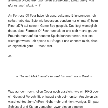
allerhand Ungeziefer und Fallen ausweichen. Einen Storytwist
gibt es auch nicht. ~_?
An Fortress Of Fear habe ich ganz seltsame Erinnerungen. Ich
selbst habe das Spiel nie besessen, sondern nur einmal (!) beim
Pino (xD?) auf seinem Game Boy gespielt. Das liegt womöglich
daran, dass Fortress Of Fear hurenalt ist und sich meine ganzen
Freunde mehr auf die neueren Spiele konzentrierten, weil die
wichtiger waren. Ich spielte nur Stage 1 und erinnere mich, dass
es eigentlich ganz…. “cool” war.
Ja…
~ The evil Malkil awaits to vent his wrath upon thee! ~
Was auf dem recht tollen Cover noch aussieht, wie ein RPG oder
ein Gauntlet Verschnitt, entpuppt sich beim ersten Anspielen als
waschechtes Jump’n'Run. Nicht mehr und nicht weniger. Ein paar
Schlüssel und Kisten versuchen zwar diesen simplen