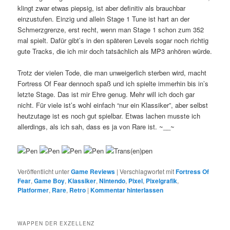
klingt zwar etwas piepsig, ist aber definitiv als brauchbar
einzustufen. Einzig und allein Stage 1 Tune ist hart an der
Schmerzgrenze, erst recht, wenn man Stage 1 schon zum 352
mal spielt. Dafür gibt’s in den späteren Levels sogar noch richtig
gute Tracks, die ich mir doch tatsächlich als MP3 anhören würde.
Trotz der vielen Tode, die man unweigerlich sterben wird, macht
Fortress Of Fear dennoch spaß und ich spielte immerhin bis in’s
letzte Stage. Das ist mir Ehre genug. Mehr will ich doch gar
nicht. Für viele ist’s wohl einfach “nur ein Klassiker”, aber selbst
heutzutage ist es noch gut spielbar. Etwas lachen musste ich
allerdings, als ich sah, dass es ja von Rare ist. ~__~
Veröffentlicht unter
Game Reviews
|
Verschlagwortet mit
Fortress Of
Fear
,
Game Boy
,
Klassiker
,
Nintendo
,
Pixel
,
Pixelgrafik
,
Platformer
,
Rare
,
Retro
|
Kommentar hinterlassen
WAPPEN DER EXZELLENZ