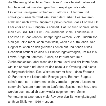
die Steuerung ist nicht so “beschissen”, wie alle Welt behauptet.
Im Gegenteil, einmal dran gewöhnt, umspringen wir viele
Hinderniss, navigieren sicher von Platform zu Platform und
schwingen unser Schwert wie Conan der Barbar. Des Weiteren
stellt sich nach etwas längerem Spielen heraus, dass Fortress Of
Fear eher an Rick Dangerous erinnert. Das ist auch schwer, wenn
man sich GAR NICHT im Spiel auskennt. Viele Hindernisse in
Fortress Of Fear können übersprungen werden. Viele Hindernisse
sind gar keine mehr, wenn man weiß, wann sie auftauchen. Alle
Gegner tauchen an den gleichen Stellen auf und neben etwas
Geschickt braucht es also nur Erinnerungsvermögen, um bis in’s
Letzte Stage zu kommen. Sicher, es ist trotzdem kein
Zuckerschlecken, aber wenn das letzte Level und der letzte Boss
wirklich schwer sind, dann ist das absolut in Ordnung und nichts
außergewöhnliches. Des Weiteren kommt hinzu, dass Fortress
Of Fear nicht mit Leben oder Energie geizt. Bis zum Stage 3
schafft man es – sofern man nicht verreckt – ganze 9 Leben zu
sammeln. Weitere kommen im Laufe des Spieles noch hinzu und
werden euch natürlich auch wieder abgenommen. Meine
Vermutung ist also, dass viele Reviewer den Schwierigkeitsgrad
an ihren Skillz von 1989 messen.