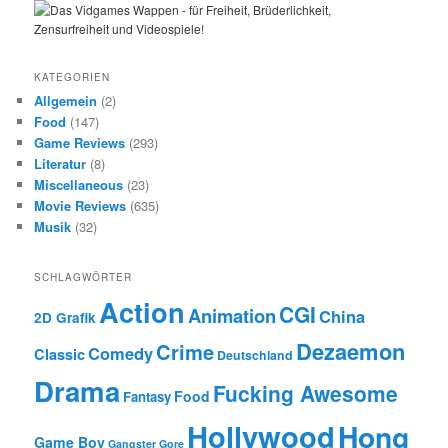
KATEGORIEN
Allgemein
(2)
Food
(147)
Game Reviews
(293)
Literatur
(8)
Miscellaneous
(23)
Movie Reviews
(635)
Musik
(32)
SCHLAGWÖRTER
Action
CGI
Animation
China
2D Grafik
Dezaemon
Crime
Comedy
Classic
Deutschland
Drama
Fucking Awesome
Food
Fantasy
Hollywood
Hong
Game Boy
Gangster
Gore