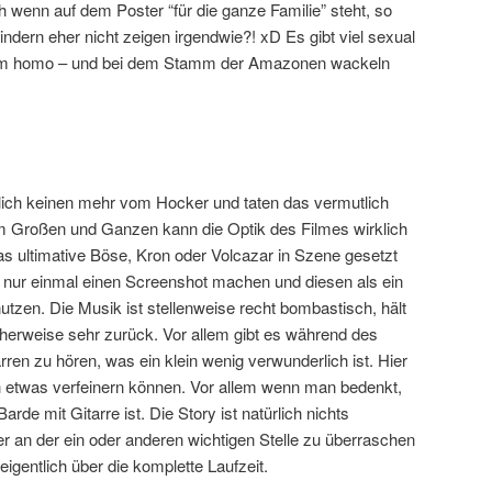
 wenn auf dem Poster “für die ganze Familie” steht, so
indern eher nicht zeigen irgendwie?! xD Es gibt viel sexual
llem homo – und bei dem Stamm der Amazonen wackeln
lich keinen mehr vom Hocker und taten das vermutlich
m Großen und Ganzen kann die Optik des Filmes wirklich
s ultimative Böse, Kron oder Volcazar in Szene gesetzt
 nur einmal einen Screenshot machen und diesen als ein
zen. Die Musik ist stellenweise recht bombastisch, hält
cherweise sehr zurück. Vor allem gibt es während des
ren zu hören, was ein klein wenig verwunderlich ist. Hier
h etwas verfeinern können. Vor allem wenn man bedenkt,
rde mit Gitarre ist. Die Story ist natürlich nichts
 an der ein oder anderen wichtigen Stelle zu überraschen
 eigentlich über die komplette Laufzeit.