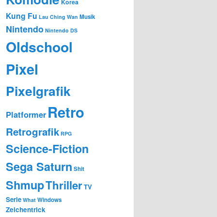
Korea
Kung Fu
Musik
Lau Ching Wan
Nintendo
Nintendo DS
Oldschool
Pixel
Pixelgrafik
Retro
Platformer
Retrografik
RPG
Science-Fiction
Sega Saturn
Shit
Shmup
Thriller
TV
Serie
Windows
What
Zeichentrick