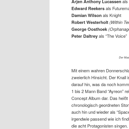
Arjen Anthony Lucassen
als
Edward Reekers
als Futurem
Damian Wilson
als Knight
Robert Westerholt
(Within Te
George Oosthoek
(Orphanag
Peter Daltrey
als “The Voice”
Der Mas
Mit einem wahren Donnerschlag
zweierlich Hinsicht. Der Knal
darauf hin, was da noch komme
1 bis 2 Mann Band “Ayreon” rel
Concept Album dar. Das heißt n
chronologisch geordneten Stor
auch hin und wieder als “Spac
irgendwie passend wie ich finde
die acht Protagonisten singen