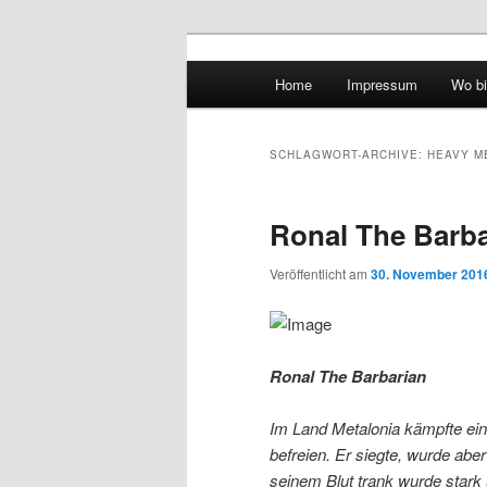
Hauptmenü
Home
Impressum
Wo bi
Zum Inhalt wechseln
Zum sekundären Inhalt wec
vidgames.de
SCHLAGWORT-ARCHIVE:
HEAVY M
Ronal The Barba
Veröffentlicht am
30. November 201
Ronal The Barbarian
Im Land Metalonia kämpfte ein
befreien. Er siegte, wurde abe
seinem Blut trank wurde stark 