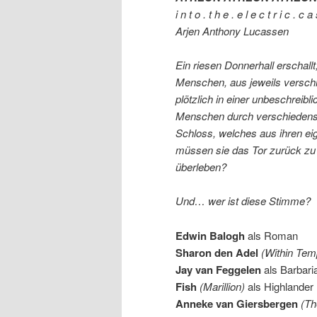
i n t o . t h e . e l e c t r i c . c a 
Arjen Anthony Lucassen
Ein riesen Donnerhall erschall
Menschen, aus jeweils verschi
plötzlich in einer unbeschreib
Menschen durch verschiedenst
Schloss, welches aus ihren 
müssen sie das Tor zurück zu 
überleben?
Und… wer ist diese Stimme?
Edwin Balogh
als Roman
Sharon den Adel
(Within Tem
Jay van Feggelen
als Barbari
Fish
(Marillion)
als Highlander
Anneke van Giersbergen
(Th