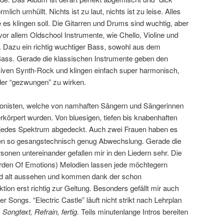
ich umhüllt. Nichts ist zu laut, nichts ist zu leise. Alles
e es klingen soll. Die Gitarren und Drums sind wuchtig, aber
or allem Oldschool Instrumente, wie Chello, Violine und
. Dazu ein richtig wuchtiger Bass, sowohl aus dem
Bass. Gerade die klassischen Instrumente geben den
iven Synth-Rock und klingen einfach super harmonisch,
oder “gezwungen” zu wirken.
onisten, welche von namhaften Sängern und Sängerinnen
örpert wurden. Von bluesigen, tiefen bis knabenhaften
 jedes Spektrum abgedeckt. Auch zwei Frauen haben es
eten so gesangstechnisch genug Abwechslung. Gerade die
onen untereinander gefallen mir in den Liedern sehr. Die
arden Of Emotions) Melodien lassen jede möchtegern
d alt aussehen und kommen dank der schon
on erst richtig zur Geltung. Besonders gefällt mir auch
er Songs. “Electric Castle” läuft nicht strikt nach Lehrplan
 Songtext, Refrain, fertig.
Teils minutenlange Intros bereiten