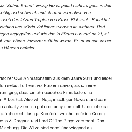
z “Söhne Krons”. Einzig Ronal passt nicht so ganz in das
mächtig und schwach und stammt vermutlich von
noch den letzten Tropfen von Krons Blut trank. Ronal hat
lachten und würde viel lieber zuhause im sicheren Dorf
ages angegriffen und wie das in Filmen nun mal so ist, ist
cht vom bösen Volcazar entführt wurde. Er muss nun seinen
n Händen befreien.
änischer CGI Animationsfilm aus dem Jahre 2011 und leider
Ich selbst hört erst vor kurzem davon, als ich eine
arum ging, dass ein chinesisches Filmstudio eine
n Arbeit hat. Also wtf. Naja, in selbiger News stand dann
 actually ziemlich gut und funny sein soll. Und siehe da,
 eine imho recht lustige Komödie, welche natürlich Conan
ons & Dragons und Lord Of The Rings verarscht. Das
 Mischung. Die Witze sind dabei überwiegend an