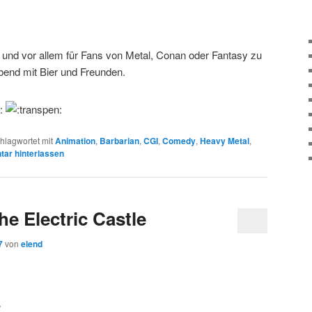
” und vor allem für Fans von Metal, Conan oder Fantasy zu
bend mit Bier und Freunden.
hlagwortet mit
Animation
,
Barbarian
,
CGI
,
Comedy
,
Heavy Metal
,
ar hinterlassen
he Electric Castle
7
von
elend