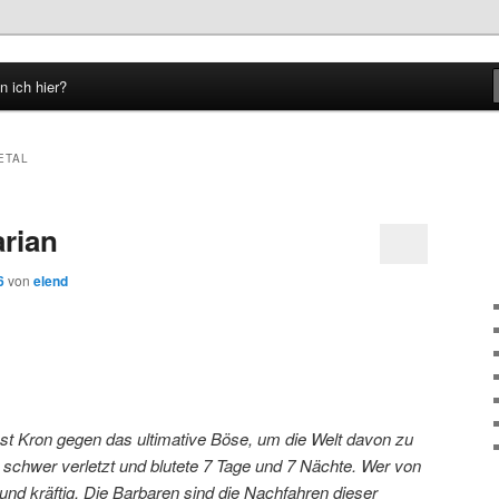
n ich hier?
hseln
ETAL
rian
6
von
elend
st Kron gegen das ultimative Böse, um die Welt davon zu
r schwer verletzt und blutete 7 Tage und 7 Nächte. Wer von
und kräftig. Die Barbaren sind die Nachfahren dieser