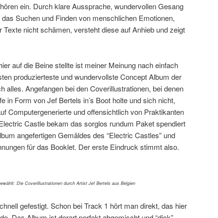
nhören ein. Durch klare Aussprache, wundervollen Gesang
ik, das Suchen und Finden von menschlichen Emotionen,
 Texte nicht schämen, versteht diese auf Anhieb und zeigt
r auf die Beine stellte ist meiner Meinung nach einfach
ten produzierteste und wundervollste Concept Album der
ch alles. Angefangen bei den Coverillustrationen, bei denen
fe in Form von Jef Bertels in’s Boot holte und sich nicht,
auf Computergenerierte und offensichtlich von Praktikanten
e Electric Castle bekam das sorglos rundum Paket spendiert
Album angefertigen Gemäldes des “Electric Castles” und
hnungen für das Booklet. Der erste Eindruck stimmt also.
gewählt: Die Coverillustrationen durch Artist Jef Bertels aus Belgien
hnell gefestigt. Schon bei Track 1 hört man direkt, das hier
de. Das Album ist derart perfekt abgemischt und “dick”