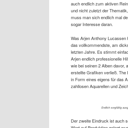
auch endlich zum aktiven Rei
und nicht zuletzt der Themat
muss man sich endlich mal der
sogar Interesse daran.
Was Arjen Anthony Lucassen hie
das vollkommendste, am dicks
letzten Jahre. Es stimmt einfa
Arjen endlich professionelle Hil
wie bei seinen 2 Alben davor, 
erstellte Grafiken verließ. Th
in Form eines eigens für das 
zahllosen Aquarellen und Zeic
Endlich sorgfältig aus
Der zweite Eindruck ist auch sc
Wert auf Produktion gelegt wur