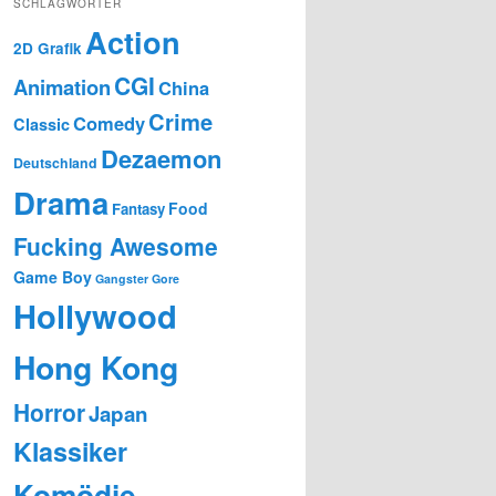
SCHLAGWÖRTER
Action
2D Grafik
CGI
Animation
China
Crime
Comedy
Classic
Dezaemon
Deutschland
Drama
Food
Fantasy
Fucking Awesome
Game Boy
Gangster
Gore
Hollywood
Hong Kong
Horror
Japan
Klassiker
Komödie