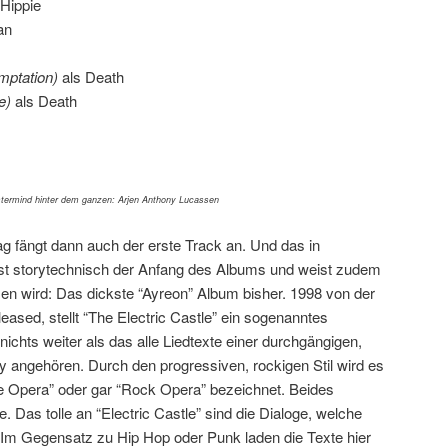
 Hippie
an
mptation)
als Death
e)
als Death
termind hinter dem ganzen: Arjen Anthony Lucassen
 fängt dann auch der erste Track an. Und das in
l ist storytechnisch der Anfang des Albums und weist zudem
n wird: Das dickste “Ayreon” Album bisher. 1998 von der
eased, stellt “The Electric Castle” ein sogenanntes
ichts weiter als das alle Liedtexte einer durchgängigen,
y angehören. Durch den progressiven, rockigen Stil wird es
e Opera” oder gar “Rock Opera” bezeichnet. Beides
. Das tolle an “Electric Castle” sind die Dialoge, welche
. Im Gegensatz zu Hip Hop oder Punk laden die Texte hier