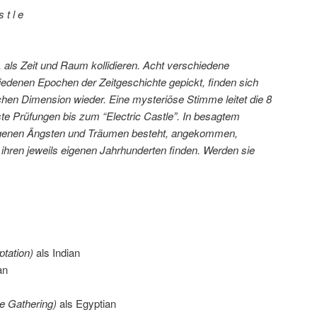
s t l e
t, als Zeit und Raum kollidieren. Acht verschiedene
edenen Epochen der Zeitgeschichte gepickt, finden sich
lichen Dimension wieder. Eine mysteriöse Stimme leitet die 8
e Prüfungen bis zum “Electric Castle”. In besagtem
eigenen Ängsten und Träumen besteht, angekommen,
ihren jeweils eigenen Jahrhunderten finden. Werden sie
ptation)
als Indian
an
e Gathering)
als Egyptian