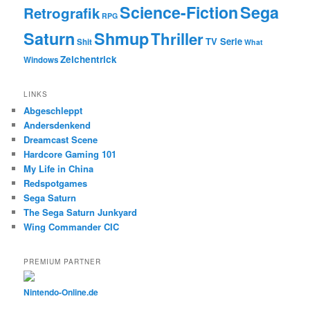
Science-Fiction
Sega
Retrografik
RPG
Saturn
Shmup
Thriller
TV Serie
Shit
What
Zeichentrick
Windows
LINKS
Abgeschleppt
Andersdenkend
Dreamcast Scene
Hardcore Gaming 101
My Life in China
Redspotgames
Sega Saturn
The Sega Saturn Junkyard
Wing Commander CIC
PREMIUM PARTNER
Nintendo-Online.de