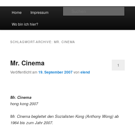
Hauptmenü
Such
Home
Impressum
Zum Inhalt wechseln
Zum sekundären Inhalt wechseln
vidgames.de
Wo bin ich hier?
SCHLAGWORT-ARCHIVE:
MR. CINEMA
Mr. Cinema
1
Veröffentlicht am
19. September 2007
von
elend
Mr. Cinema
hong kong 2007
Mr. Cinema begleitet den Sozialisten Kong (Anthony Wong) ab
1964 bis zum Jahr 2007.