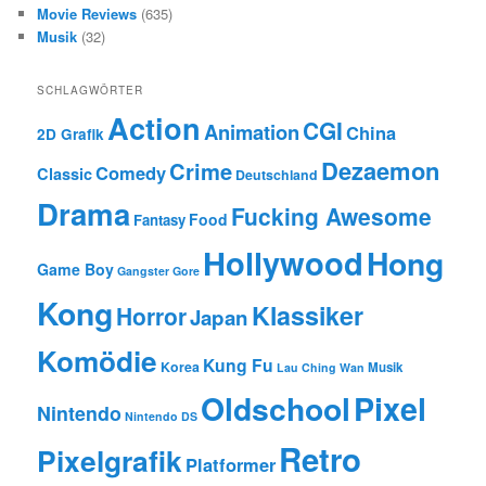
Movie Reviews
(635)
Musik
(32)
SCHLAGWÖRTER
Action
CGI
Animation
China
2D Grafik
Dezaemon
Crime
Comedy
Classic
Deutschland
Drama
Fucking Awesome
Food
Fantasy
Hollywood
Hong
Game Boy
Gangster
Gore
Kong
Klassiker
Horror
Japan
Komödie
Kung Fu
Korea
Musik
Lau Ching Wan
Oldschool
Pixel
Nintendo
Nintendo DS
Retro
Pixelgrafik
Platformer