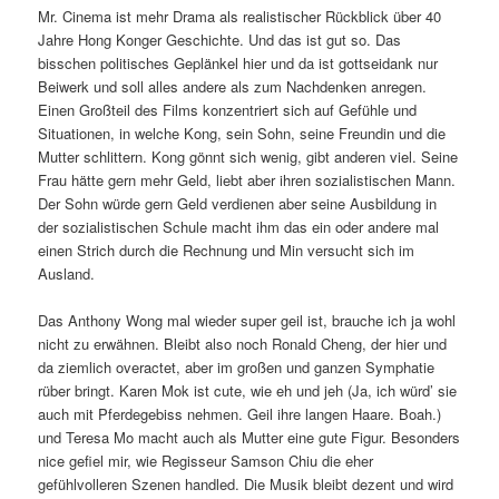
Mr. Cinema ist mehr Drama als realistischer Rückblick über 40
Jahre Hong Konger Geschichte. Und das ist gut so. Das
bisschen politisches Geplänkel hier und da ist gottseidank nur
Beiwerk und soll alles andere als zum Nachdenken anregen.
Einen Großteil des Films konzentriert sich auf Gefühle und
Situationen, in welche Kong, sein Sohn, seine Freundin und die
Mutter schlittern. Kong gönnt sich wenig, gibt anderen viel. Seine
Frau hätte gern mehr Geld, liebt aber ihren sozialistischen Mann.
Der Sohn würde gern Geld verdienen aber seine Ausbildung in
der sozialistischen Schule macht ihm das ein oder andere mal
einen Strich durch die Rechnung und Min versucht sich im
Ausland.
Das Anthony Wong mal wieder super geil ist, brauche ich ja wohl
nicht zu erwähnen. Bleibt also noch Ronald Cheng, der hier und
da ziemlich overactet, aber im großen und ganzen Symphatie
rüber bringt. Karen Mok ist cute, wie eh und jeh (Ja, ich würd’ sie
auch mit Pferdegebiss nehmen. Geil ihre langen Haare. Boah.)
und Teresa Mo macht auch als Mutter eine gute Figur. Besonders
nice gefiel mir, wie Regisseur Samson Chiu die eher
gefühlvolleren Szenen handled. Die Musik bleibt dezent und wird