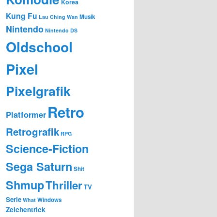
Korea
Kung Fu
Musik
Lau Ching Wan
Nintendo
Nintendo DS
Oldschool
Pixel
Pixelgrafik
Retro
Platformer
Retrografik
RPG
Science-Fiction
Sega Saturn
Shit
Shmup
Thriller
TV
Serie
Windows
What
Zeichentrick