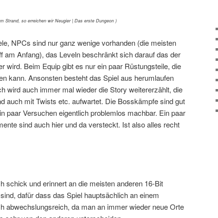
am Strand, so erreichen wir Neugier | Das erste Dungeon )
ele, NPCs sind nur ganz wenige vorhanden (die meisten
f am Anfang), das Leveln beschränkt sich darauf das der
r wird. Beim Equip gibt es nur ein paar Rüstungsteile, die
den kann. Ansonsten besteht das Spiel aus herumlaufen
h wird auch immer mal wieder die Story weitererzählt, die
d auch mit Twists etc. aufwartet. Die Bosskämpfe sind gut
in paar Versuchen eigentlich problemlos machbar. Ein paar
nte sind auch hier und da versteckt. Ist also alles recht
ich schick und erinnert an die meisten anderen 16-Bit
ind, dafür dass das Spiel hauptsächlich an einem
mlich abwechslungsreich, da man an immer wieder neue Orte