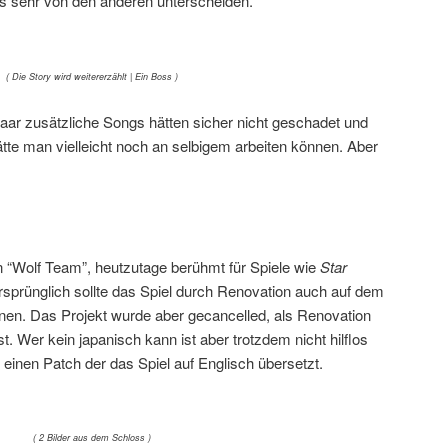
ls sehr von den anderen unterscheiden.
( Die Story wird weitererzählt | Ein Boss )
paar zusätzliche Songs hätten sicher nicht geschadet und
tte man vielleicht noch an selbigem arbeiten können. Aber
n “Wolf Team”, heutzutage berühmt für Spiele wie
Star
rsprünglich sollte das Spiel durch Renovation auch auf dem
en. Das Projekt wurde aber gecancelled, als Renovation
t. Wer kein japanisch kann ist aber trotzdem nicht hilflos
t einen Patch der das Spiel auf Englisch übersetzt.
( 2 Bilder aus dem Schloss )