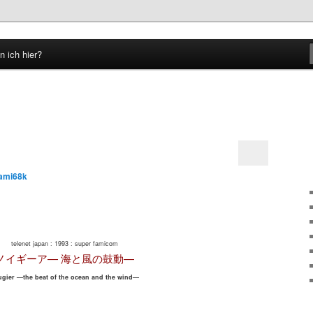
n ich hier?
hseln
ami68k
telenet japan : 1993 : super famicom
ノイギーア— 海と風の鼓動—
ugier —the beat of the ocean and the wind—