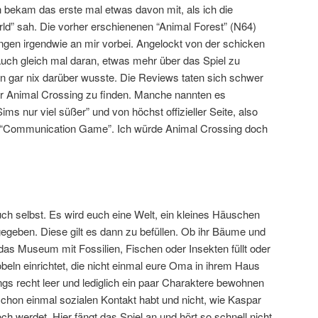
bekam das erste mal etwas davon mit, als ich die
ld” sah. Die vorher erschienenen “Animal Forest” (N64)
ngen irgendwie an mir vorbei. Angelockt von der schicken
uch gleich mal daran, etwas mehr über das Spiel zu
rein gar nix darüber wusste. Die Reviews taten sich schwer
r Animal Crossing zu finden. Manche nannten es
ms nur viel süßer” und von höchst offizieller Seite, also
r “Communication Game”. Ich würde Animal Crossing doch
euch selbst. Es wird euch eine Welt, ein kleines Häuschen
gegeben. Diese gilt es dann zu befüllen. Ob ihr Bäume und
 das Museum mit Fossilien, Fischen oder Insekten füllt oder
öbeln einrichtet, die nicht einmal eure Oma in ihrem Haus
angs recht leer und lediglich ein paar Charaktere bewohnen
 schon einmal sozialen Kontakt habt und nicht, wie Kaspar
ch werdet. Hier fängt das Spiel an und hört so schnell nicht