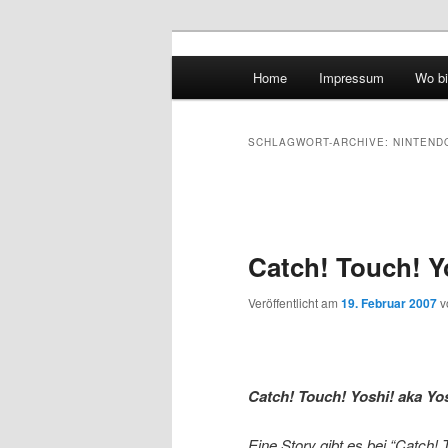
Hauptmenü
Home
Impressum
Wo bi
Zum Inhalt wechseln
Zum sekundären Inhalt wec
vidgames.de
SCHLAGWORT-ARCHIVE:
NINTEND
Artikelnavigation
Catch! Touch! Y
Veröffentlicht am
19. Februar 2007
v
Catch! Touch! Yoshi! aka Yo
Eine Story gibt es bei “Catch!