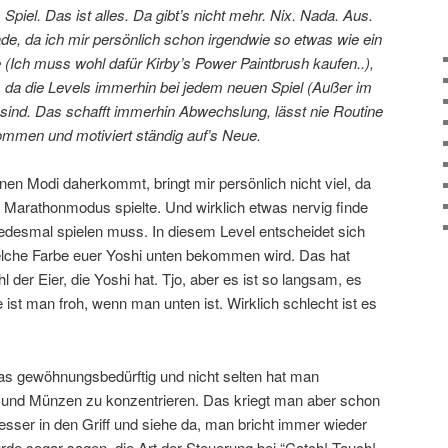
Spiel. Das ist alles. Da gibt’s nicht mehr. Nix. Nada. Aus.
de, da ich mir persönlich schon irgendwie so etwas wie ein
(Ich muss wohl dafür Kirby’s Power Paintbrush kaufen..),
, da die Levels immerhin bei jedem neuen Spiel (Außer im
 sind. Das schafft immerhin Abwechslung, lässt nie Routine
kommen und motiviert ständig auf’s Neue.
en Modi daherkommt, bringt mir persönlich nicht viel, da
den Marathonmodus spielte. Und wirklich etwas nervig finde
jedesmal spielen muss. In diesem Level entscheidet sich
lche Farbe euer Yoshi unten bekommen wird. Das hat
 der Eier, die Yoshi hat. Tjo, aber es ist so langsam, es
 ist man froh, wenn man unten ist. Wirklich schlecht ist es
as gewöhnungsbedürftig und nicht selten hat man
r und Münzen zu konzentrieren. Das kriegt man aber schon
esser in den Griff und siehe da, man bricht immer wieder
rde sogar sagen, die Art der Steuerung bei “Catch! Touch!