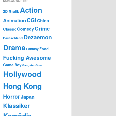
SCHLAGWÖRTER
Action
2D Grafik
CGI
Animation
China
Crime
Comedy
Classic
Dezaemon
Deutschland
Drama
Food
Fantasy
Fucking Awesome
Game Boy
Gangster
Gore
Hollywood
Hong Kong
Horror
Japan
Klassiker
Komödie