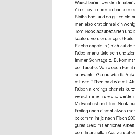
Waschbären, der den Inhaber de
Aber hey, immerhin baute er e
Bleibe habt und so gilt es als 
man also erst einmal ein wenig
Tom Nook abzubezahlen und b.)
kaufen. Verdienstmöglichkeiten
Fische angeln, c.) sich auf de
Rübenmarkt tätig sein und ziem
Immer Sonntags z. B. kommt Si
der Tasche. Von diesen könnt i
schwankt. Genau wie die Anka
mit den Rüben bald wie mit Akt
Rüben allerdings eher als kur
verschimmeln sie und werden we
Mittwoch ist und Tom Nook euch
Freitag noch einmal etwas mehr
bekommt ihr je nach Fisch 200
gutes Geld mit ehrlicher Arbe
dem finanziellen Aus zu stehe