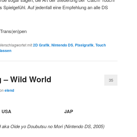
ues Spielgefühl. Auf jedenfall eine Empfehlung an alle DS
Verschlagwortet mit
2D Grafik
,
Nintendo DS
,
Pixelgrafik
,
Touch
lassen
 – Wild World
35
on
elend
…
USA
…………………………….
JAP
d aka Oide yo Doubutsu no Mori (Nintendo DS, 2005)