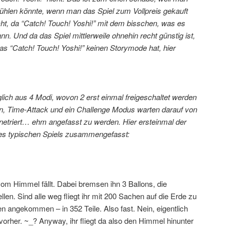
fühlen könnte, wenn man das Spiel zum Vollpreis gekauft
cht, da “Catch! Touch! Yoshi!” mit dem bisschen, was es
nn. Und da das Spiel mittlerweile ohnehin recht günstig ist,
as “Catch! Touch! Yoshi!” keinen Storymode hat, hier
iglich aus 4 Modi, wovon 2 erst einmal freigeschaltet werden
n, Time-Attack und ein Challenge Modus warten darauf von
etriert… ehm angefasst zu werden. Hier ersteinmal der
nes typischen Spiels zusammengefasst:
 vom Himmel fällt. Dabei bremsen ihn 3 Ballons, die
ellen. Sind alle weg fliegt ihr mit 200 Sachen auf die Erde zu
n angekommen – in 352 Teile. Also fast. Nein, eigentlich
vorher. ~_? Anyway, ihr fliegt da also den Himmel hinunter