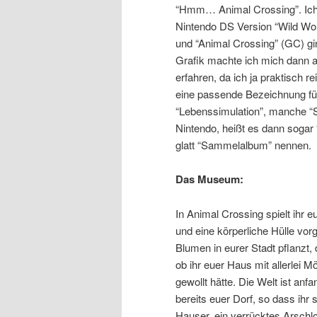
“Hmm… Animal Crossing”. Ich 
Nintendo DS Version “Wild Wor
und “Animal Crossing” (GC) gi
Grafik machte ich mich dann a
erfahren, da ich ja praktisch 
eine passende Bezeichnung fü
“Lebenssimulation”, manche “Si
Nintendo, heißt es dann soga
glatt “Sammelalbum” nennen.
Das Museum:
In Animal Crossing spielt ihr 
und eine körperliche Hülle vor
Blumen in eurer Stadt pflanzt,
ob ihr euer Haus mit allerlei M
gewollt hätte. Die Welt ist anf
bereits euer Dorf, so dass ihr
Hauser, ein verrücktes Arschlo