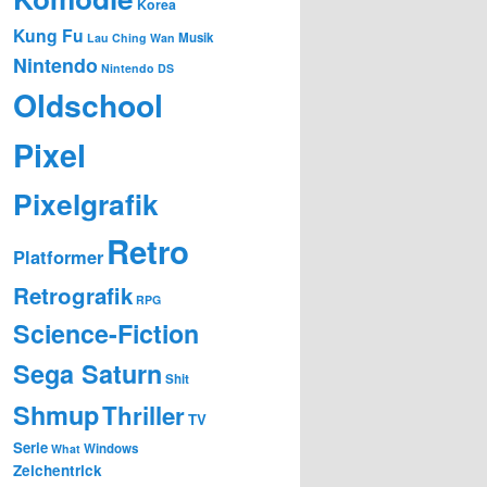
Korea
Kung Fu
Musik
Lau Ching Wan
Nintendo
Nintendo DS
Oldschool
Pixel
Pixelgrafik
Retro
Platformer
Retrografik
RPG
Science-Fiction
Sega Saturn
Shit
Shmup
Thriller
TV
Serie
Windows
What
Zeichentrick