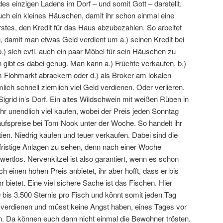
s einzigen Ladens im Dorf – und somit Gott – darstellt.
uch ein kleines Häuschen, damit ihr schon einmal eine
erstes, den Kredit für das Haus abzubezahlen. So arbeitet
, damit man etwas Geld verdient um a.) seinen Kredit bei
 sich evtl. auch ein paar Möbel für sein Häuschen zu
 gibt es dabei genug. Man kann a.) Früchte verkaufen, b.)
m Flohmarkt abrackern oder d.) als Broker am lokalen
lich schnell ziemlich viel Geld verdienen. Oder verlieren.
grid in’s Dorf. Ein altes Wildschwein mit weißen Rüben in
hr unendlich viel kaufen, wobei der Preis jeden Sonntag
ufspreise bei Tom Nook unter der Woche. So handelt ihr
ien. Niedrig kaufen und teuer verkaufen. Dabei sind die
zfristige Anlagen zu sehen, denn nach einer Woche
rtlos. Nervenkitzel ist also garantiert, wenn es schon
 einen hohen Preis anbietet, ihr aber hofft, dass er bis
 bietet. Eine viel sichere Sache ist das Fischen. Hier
 bis 3.500 Sternis pro Fisch und könnt somit jeden Tag
it verdienen und müsst keine Angst haben, eines Tages vor
n. Da können euch dann nicht einmal die Bewohner trösten.