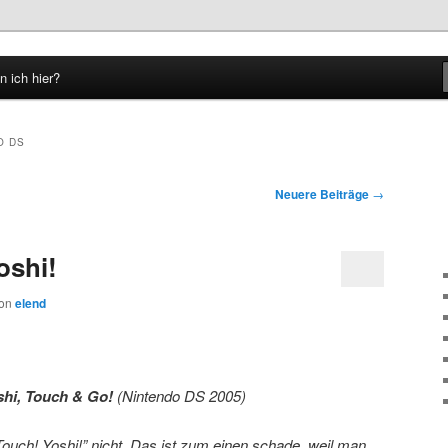
n ich hier?
hseln
O DS
Neuere Beiträge
→
oshi!
on
elend
shi, Touch & Go!
(Nintendo DS 2005)
 Touch! Yoshi!” nicht. Das ist zum einen schade, weil man