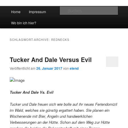
Hauptmenü
Such
Home
Impressum
Zum Inhalt wechseln
Zum sekundären Inhalt wechseln
vidgames.de
Wo bin ich hier?
SCHLAGWORT-ARCHIVE:
REDNECKS
Tucker And Dale Versus Evil
Veröffentlicht am
26. Januar 2017
von
elend
Tucker And Dale Vs. Evil
Tucker und Dale freuen sich wie bolle auf ihr neues Feriendomizil
im Wald, welches sie günstig ergattert haben. Sie planen ein
Wochenende mit Bier, Angeln und handwerklichen
Verbesserungen an der Hütte. Schon auf dem Weg zur Hütte