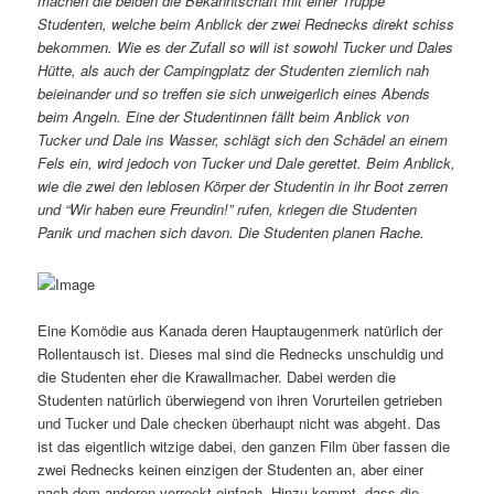
machen die beiden die Bekanntschaft mit einer Truppe
Studenten, welche beim Anblick der zwei Rednecks direkt schiss
bekommen. Wie es der Zufall so will ist sowohl Tucker und Dales
Hütte, als auch der Campingplatz der Studenten ziemlich nah
beieinander und so treffen sie sich unweigerlich eines Abends
beim Angeln. Eine der Studentinnen fällt beim Anblick von
Tucker und Dale ins Wasser, schlägt sich den Schädel an einem
Fels ein, wird jedoch von Tucker und Dale gerettet. Beim Anblick,
wie die zwei den leblosen Körper der Studentin in ihr Boot zerren
und “Wir haben eure Freundin!” rufen, kriegen die Studenten
Panik und machen sich davon. Die Studenten planen Rache.
Eine Komödie aus Kanada deren Hauptaugenmerk natürlich der
Rollentausch ist. Dieses mal sind die Rednecks unschuldig und
die Studenten eher die Krawallmacher. Dabei werden die
Studenten natürlich überwiegend von ihren Vorurteilen getrieben
und Tucker und Dale checken überhaupt nicht was abgeht. Das
ist das eigentlich witzige dabei, den ganzen Film über fassen die
zwei Rednecks keinen einzigen der Studenten an, aber einer
nach dem anderen verreckt einfach. Hinzu kommt, dass die