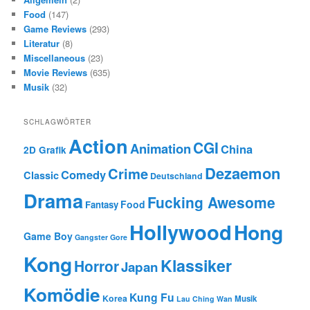
Food
(147)
Game Reviews
(293)
Literatur
(8)
Miscellaneous
(23)
Movie Reviews
(635)
Musik
(32)
SCHLAGWÖRTER
Action
CGI
Animation
China
2D Grafik
Dezaemon
Crime
Comedy
Classic
Deutschland
Drama
Fucking Awesome
Food
Fantasy
Hollywood
Hong
Game Boy
Gangster
Gore
Kong
Klassiker
Horror
Japan
Komödie
Kung Fu
Korea
Musik
Lau Ching Wan