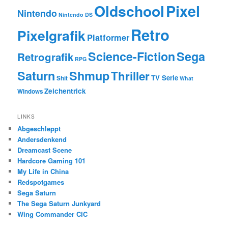
Oldschool
Pixel
Nintendo
Nintendo DS
Retro
Pixelgrafik
Platformer
Science-Fiction
Sega
Retrografik
RPG
Saturn
Shmup
Thriller
TV Serie
Shit
What
Zeichentrick
Windows
LINKS
Abgeschleppt
Andersdenkend
Dreamcast Scene
Hardcore Gaming 101
My Life in China
Redspotgames
Sega Saturn
The Sega Saturn Junkyard
Wing Commander CIC