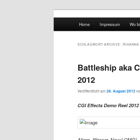
Hauptmenü
Home
Impressum
Wo bi
Zum Inhalt wechseln
Zum sekundären Inhalt wec
vidgames.de
SCHLAGWORT-ARCHIVE:
RIHANNA
Battleship aka 
2012
Veröffentlicht am
26. August 2012
v
CGI Effects Demo Reel 2012
Aliens, Wasser, Navy! OMG!