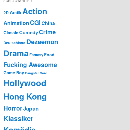
SCHLAGWÖRTER
Action
2D Grafik
CGI
Animation
China
Crime
Comedy
Classic
Dezaemon
Deutschland
Drama
Food
Fantasy
Fucking Awesome
Game Boy
Gangster
Gore
Hollywood
Hong Kong
Horror
Japan
Klassiker
Komödie