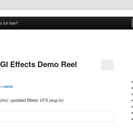
n ich hier?
hseln
CGI Effects Demo Reel
on
elend
(incl. updated Water VFX plug-in)