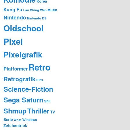
Korea
Kung Fu
Musik
Lau Ching Wan
Nintendo
Nintendo DS
Oldschool
Pixel
Pixelgrafik
Retro
Platformer
Retrografik
RPG
Science-Fiction
Sega Saturn
Shit
Shmup
Thriller
TV
Serie
Windows
What
Zeichentrick