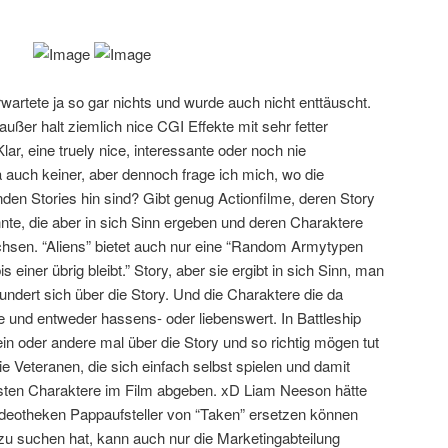
rwartete ja so gar nichts und wurde auch nicht enttäuscht.
 außer halt ziemlich nice CGI Effekte mit sehr fetter
ar, eine truely nice, interessante oder noch nie
 auch keiner, aber dennoch frage ich mich, wo die
den Stories hin sind? Gibt genug Actionfilme, deren Story
te, die aber in sich Sinn ergeben und deren Charaktere
hsen. “Aliens” bietet auch nur eine “Random Armytypen
 einer übrig bleibt.” Story, aber sie ergibt in sich Sinn, man
undert sich über die Story. Und die Charaktere die da
e und entweder hassens- oder liebenswert. In Battleship
n oder andere mal über die Story und so richtig mögen tut
ie Veteranen, die sich einfach selbst spielen und damit
esten Charaktere im Film abgeben. xD Liam Neeson hätte
deotheken Pappaufsteller von “Taken” ersetzen können
u suchen hat, kann auch nur die Marketingabteilung