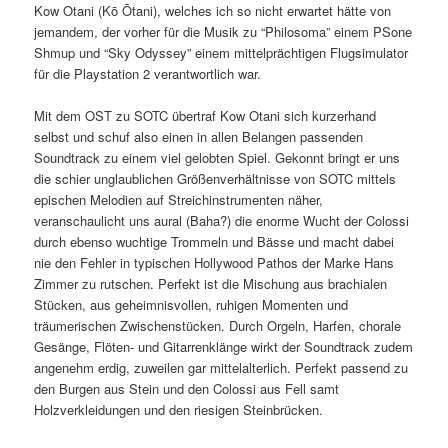
Kow Otani (Kō Ōtani), welches ich so nicht erwartet hätte von
jemandem, der vorher für die Musik zu “Philosoma” einem PSone
Shmup und “Sky Odyssey” einem mittelprächtigen Flugsimulator
für die Playstation 2 verantwortlich war.
Mit dem OST zu SOTC übertraf Kow Otani sich kurzerhand
selbst und schuf also einen in allen Belangen passenden
Soundtrack zu einem viel gelobten Spiel. Gekonnt bringt er uns
die schier unglaublichen Größenverhältnisse von SOTC mittels
epischen Melodien auf Streichinstrumenten näher,
veranschaulicht uns aural (Baha?) die enorme Wucht der Colossi
durch ebenso wuchtige Trommeln und Bässe und macht dabei
nie den Fehler in typischen Hollywood Pathos der Marke Hans
Zimmer zu rutschen. Perfekt ist die Mischung aus brachialen
Stücken, aus geheimnisvollen, ruhigen Momenten und
träumerischen Zwischenstücken. Durch Orgeln, Harfen, chorale
Gesänge, Flöten- und Gitarrenklänge wirkt der Soundtrack zudem
angenehm erdig, zuweilen gar mittelalterlich. Perfekt passend zu
den Burgen aus Stein und den Colossi aus Fell samt
Holzverkleidungen und den riesigen Steinbrücken.