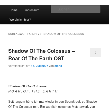
Hauptmenü
Such
Home
Impressum
Zum Inhalt wechseln
Zum sekundären Inhalt wechseln
vidgames.de
Wo bin ich hier?
SCHLAGWORT-ARCHIVE:
SHADOW OF THE COLOSSUS
Shadow Of The Colossus –
2
Roar Of The Earth OST
Veröffentlicht am
17. Juli 2007
von
elend
Shadow Of The Colossus
R O A R . O F . T H E . E A R T H
Seit langem hörte ich mal wieder in den Soundtrack zu Shadow
Of The Colossus rein. Ein wahrlich episches Meisterwerk von