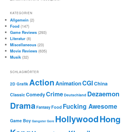
KATEGORIEN
Allgemein
(2)
Food
(147)
Game Reviews
(293)
Literatur
(8)
Miscellaneous
(23)
Movie Reviews
(635)
Musik
(32)
SCHLAGWÖRTER
Action
CGI
Animation
China
2D Grafik
Dezaemon
Crime
Comedy
Classic
Deutschland
Drama
Fucking Awesome
Food
Fantasy
Hollywood
Hong
Game Boy
Gangster
Gore