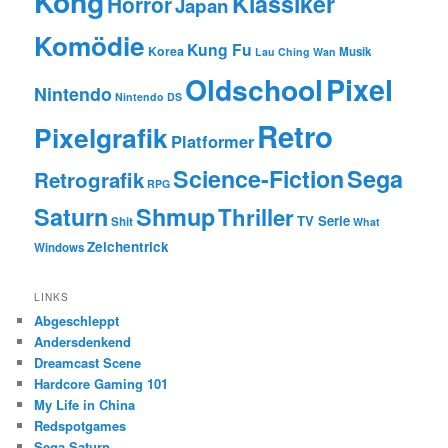
Kong
Klassiker
Horror
Japan
Komödie
Kung Fu
Korea
Musik
Lau Ching Wan
Oldschool
Pixel
Nintendo
Nintendo DS
Retro
Pixelgrafik
Platformer
Science-Fiction
Sega
Retrografik
RPG
Saturn
Shmup
Thriller
TV Serie
Shit
What
Zeichentrick
Windows
LINKS
Abgeschleppt
Andersdenkend
Dreamcast Scene
Hardcore Gaming 101
My Life in China
Redspotgames
Sega Saturn