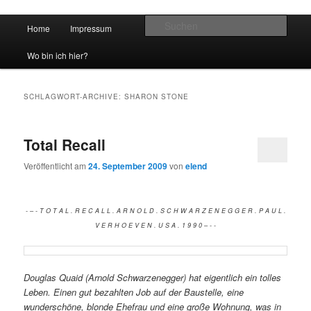
Hauptmenü
Such
Home
Impressum
Zum Inhalt wechseln
Zum sekundären Inhalt wechseln
vidgames.de
Wo bin ich hier?
SCHLAGWORT-ARCHIVE:
SHARON STONE
Total Recall
Veröffentlicht am
24. September 2009
von
elend
- – - T O T A L . R E C A L L . A R N O L D . S C H W A R Z E N E G G E R . P A U L .
V E R H O E V E N . U S A . 1 9 9 0 – - -
Douglas Quaid (Arnold Schwarzenegger) hat eigentlich ein tolles
Leben. Einen gut bezahlten Job auf der Baustelle, eine
wunderschöne, blonde Ehefrau und eine große Wohnung, was in