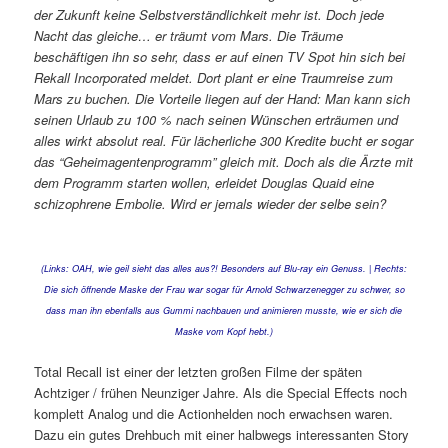
der Zukunft keine Selbstverständlichkeit mehr ist. Doch jede
Nacht das gleiche… er träumt vom Mars. Die Träume
beschäftigen ihn so sehr, dass er auf einen TV Spot hin sich bei
Rekall Incorporated meldet. Dort plant er eine Traumreise zum
Mars zu buchen. Die Vorteile liegen auf der Hand: Man kann sich
seinen Urlaub zu 100 % nach seinen Wünschen erträumen und
alles wirkt absolut real. Für lächerliche 300 Kredite bucht er sogar
das “Geheimagentenprogramm” gleich mit. Doch als die Ärzte mit
dem Programm starten wollen, erleidet Douglas Quaid eine
schizophrene Embolie. Wird er jemals wieder der selbe sein?
(Links: OAH, wie geil sieht das alles aus?! Besonders auf Blu-ray ein Genuss. | Rechts:
Die sich öffnende Maske der Frau war sogar für Arnold Schwarzenegger zu schwer, so
dass man ihn ebenfalls aus Gummi nachbauen und animieren musste, wie er sich die
Maske vom Kopf hebt.)
Total Recall ist einer der letzten großen Filme der späten
Achtziger / frühen Neunziger Jahre. Als die Special Effects noch
komplett Analog und die Actionhelden noch erwachsen waren.
Dazu ein gutes Drehbuch mit einer halbwegs interessanten Story