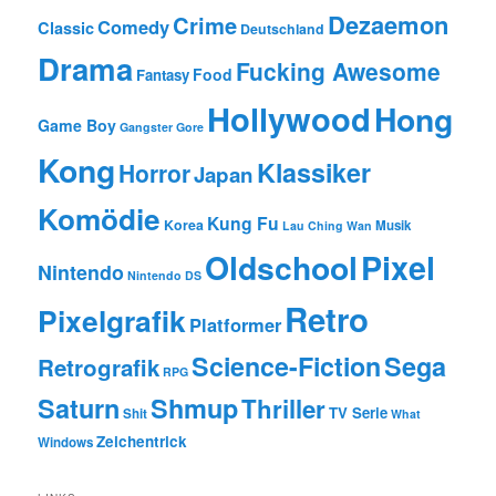
Dezaemon
Crime
Comedy
Classic
Deutschland
Drama
Fucking Awesome
Food
Fantasy
Hollywood
Hong
Game Boy
Gangster
Gore
Kong
Klassiker
Horror
Japan
Komödie
Kung Fu
Korea
Musik
Lau Ching Wan
Oldschool
Pixel
Nintendo
Nintendo DS
Retro
Pixelgrafik
Platformer
Science-Fiction
Sega
Retrografik
RPG
Saturn
Shmup
Thriller
TV Serie
Shit
What
Zeichentrick
Windows