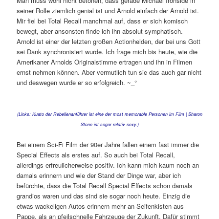
Man muss wohl nicht betonen, dass gerade Michael Ironside in
seiner Rolle ziemlich genial ist und Arnold einfach der Arnold ist.
Mir fiel bei Total Recall manchmal auf, dass er sich komisch
bewegt, aber ansonsten finde ich ihn absolut symphatisch.
Arnold ist einer der letzten großen Actionhelden, der bei uns Gott
sei Dank synchronisiert wurde. Ich frage mich bis heute, wie die
Amerikaner Arnolds Originalstimme ertragen und ihn in Filmen
ernst nehmen können. Aber vermutlich tun sie das auch gar nicht
und deswegen wurde er so erfolgreich. ~_°
(Links: Kuato der Rebellenanführer ist eine der most memorable Personen im Film | Sharon
Stone ist sogar relativ sexy.)
Bei einem Sci-Fi Film der 90er Jahre fallen einem fast immer die
Special Effects als erstes auf. So auch bei Total Recall,
allerdings erfreulicherweise positiv. Ich kann mich kaum noch an
damals erinnern und wie der Stand der Dinge war, aber ich
befürchte, dass die Total Recall Special Effects schon damals
grandios waren und das sind sie sogar noch heute. Einzig die
etwas wackeligen Autos erinnern mehr an Seifenkisten aus
Pappe, als an pfeilschnelle Fahrzeuge der Zukunft. Dafür stimmt