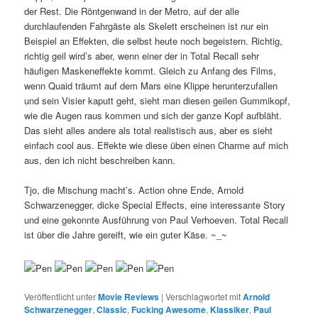
der Rest. Die Röntgenwand in der Metro, auf der alle
durchlaufenden Fahrgäste als Skelett erscheinen ist nur ein
Beispiel an Effekten, die selbst heute noch begeistern. Richtig,
richtig geil wird’s aber, wenn einer der in Total Recall sehr
häufigen Maskeneffekte kommt. Gleich zu Anfang des Films,
wenn Quaid träumt auf dem Mars eine Klippe herunterzufallen
und sein Visier kaputt geht, sieht man diesen geilen Gummikopf,
wie die Augen raus kommen und sich der ganze Kopf aufbläht.
Das sieht alles andere als total realistisch aus, aber es sieht
einfach cool aus. Effekte wie diese üben einen Charme auf mich
aus, den ich nicht beschreiben kann.
Tjo, die Mischung macht’s. Action ohne Ende, Arnold
Schwarzenegger, dicke Special Effects, eine interessante Story
und eine gekonnte Ausführung von Paul Verhoeven. Total Recall
ist über die Jahre gereift, wie ein guter Käse. ~_~
Veröffentlicht unter
Movie Reviews
|
Verschlagwortet mit
Arnold
Schwarzenegger
,
Classic
,
Fucking Awesome
,
Klassiker
,
Paul