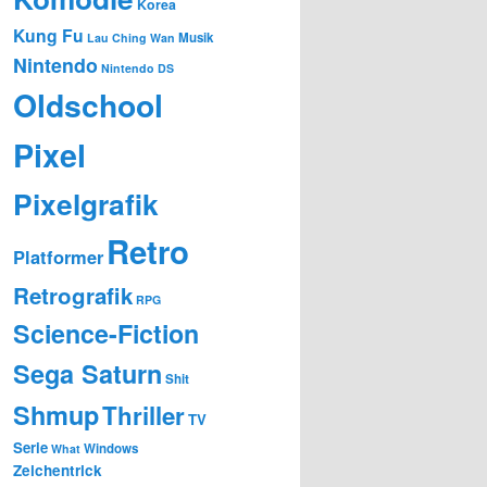
Korea
Kung Fu
Musik
Lau Ching Wan
Nintendo
Nintendo DS
Oldschool
Pixel
Pixelgrafik
Retro
Platformer
Retrografik
RPG
Science-Fiction
Sega Saturn
Shit
Shmup
Thriller
TV
Serie
Windows
What
Zeichentrick