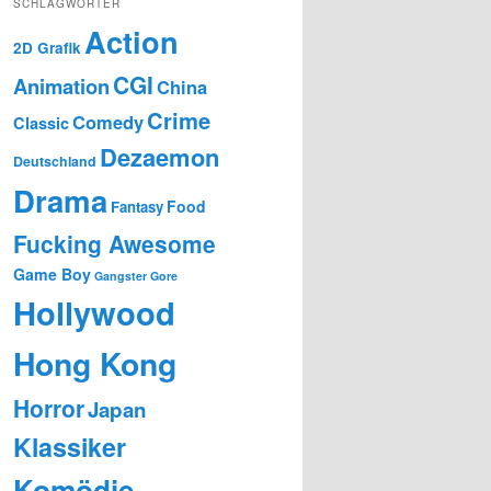
SCHLAGWÖRTER
Action
2D Grafik
CGI
Animation
China
Crime
Comedy
Classic
Dezaemon
Deutschland
Drama
Food
Fantasy
Fucking Awesome
Game Boy
Gangster
Gore
Hollywood
Hong Kong
Horror
Japan
Klassiker
Komödie