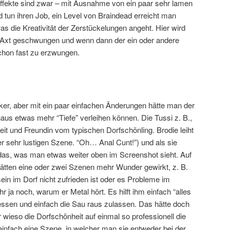
Effekte sind zwar – mit Ausnahme von ein paar sehr lamen
 tun ihren Job, ein Level von Braindead erreicht man
was die Kreativität der Zerstückelungen angeht. Hier wird
er Axt geschwungen und wenn dann der ein oder andere
schon fast zu erzwungen.
maker, aber mit ein paar einfachen Änderungen hätte man der
aus etwas mehr “Tiefe” verleihen können. Die Tussi z. B.,
heit und Freundin vom typischen Dorfschönling. Brodie leiht
ner sehr lustigen Szene. “Oh… Anal Cunt!”) und als sie
 das, was man etwas weiter oben im Screenshot sieht. Auf
 hätten eine oder zwei Szenen mehr Wunder gewirkt, z. B.
ein im Dorf nicht zufrieden ist oder es Probleme im
ihr ja noch, warum er Metal hört. Es hilft ihm einfach “alles
gessen und einfach die Sau raus zulassen. Das hätte doch
wieso die Dorfschönheit auf einmal so professionell die
einfach eine Szene, in welcher man sie entweder bei der