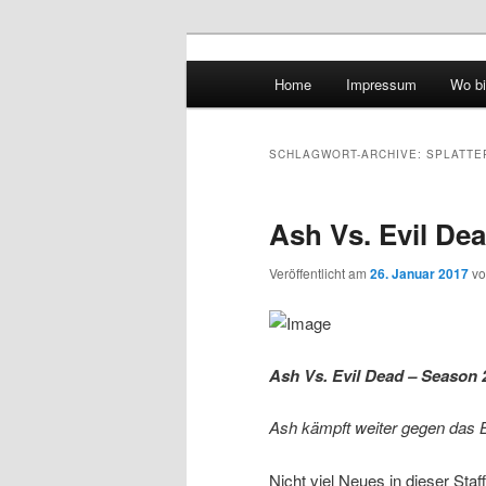
Hauptmenü
Home
Impressum
Wo bi
Zum Inhalt wechseln
Zum sekundären Inhalt wec
vidgames.de
SCHLAGWORT-ARCHIVE:
SPLATTE
Ash Vs. Evil De
Veröffentlicht am
26. Januar 2017
v
Ash Vs. Evil Dead – Season 
Ash kämpft weiter gegen das Bö
Nicht viel Neues in dieser Staf