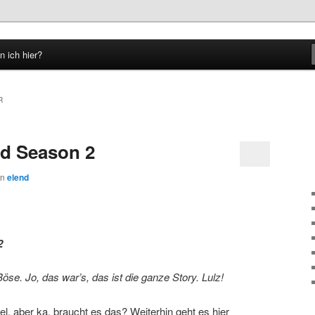
n ich hier?
hseln
R
ad Season 2
on
elend
2
se. Jo, das war’s, das ist die ganze Story. Lulz!
fel, aber ka, braucht es das? Weiterhin geht es hier