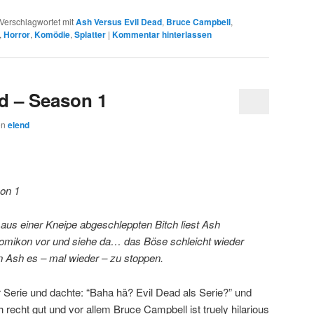
Verschlagwortet mit
Ash Versus Evil Dead
,
Bruce Campbell
,
,
Horror
,
Komödie
,
Splatter
|
Kommentar hinterlassen
ad – Season 1
on
elend
on 1
 aus einer Kneipe abgeschleppten Bitch liest Ash
mikon vor und siehe da… das Böse schleicht wieder
an Ash es – mal wieder – zu stoppen.
 Serie und dachte: “Baha hä? Evil Dead als Serie?” und
ch recht gut und vor allem Bruce Campbell ist truely hilarious