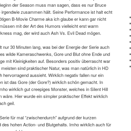
Beginn der Season muss man sagen, dass es nur Bruce
e irgendwie zusammen hält. Seine Performance ist halt echt
nötigen B-Movie Charme aka ich glaube er kann gar nicht
müssen mit der Art des Humors vielleicht erst warm
kness mag, der wird auch Ash Vs. Evil Dead mögen.
lt nur 30 Minuten lang, was bei der Energie der Serie auch
ibt es wilde Kameraschwenks, Gore und Blut ohne Ende und
nge mit Kleinigkeiten auf. Besonders positiv überrascht war
 meisten sind praktischer Natur, was man natürlich in HD
ch hervorragend aussieht. Wirklich negativ fallen nur ein
n ist das Gore (der Gore?) wirklich schön gemacht. In
mho wirklich gut creepiges Monster, welches in Silent Hill
 wäre. Hier wurde ein simpler praktischer Effekt wirklich
ch geil.
e Serie für mal “zwischendurch” aufgrund der kurzen
d des hohen Action- und Blutgehalts. Imho wirklich auch für