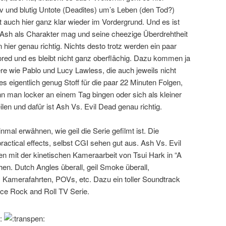
v und blutig Untote (Deadites) um’s Leben (den Tod?)
 auch hier ganz klar wieder im Vordergrund. Und es ist
Ash als Charakter mag und seine cheezige Überdrehtheit
 hier genau richtig. Nichts desto trotz werden ein paar
ored und es bleibt nicht ganz oberflächig. Dazu kommen ja
re wie Pablo und Lucy Lawless, die auch jeweils nicht
es eigentlich genug Stoff für die paar 22 Minuten Folgen,
ann man locker an einem Tag bingen oder sich als kleiner
len und dafür ist Ash Vs. Evil Dead genau richtig.
mal erwähnen, wie geil die Serie gefilmt ist. Die
ractical effects, selbst CGI sehen gut aus. Ash Vs. Evil
 mit der kinetischen Kameraarbeit von Tsui Hark in “A
en. Dutch Angles überall, geil Smoke überall,
Kamerafahrten, POVs, etc. Dazu ein toller Soundtrack
nice Rock and Roll TV Serie.