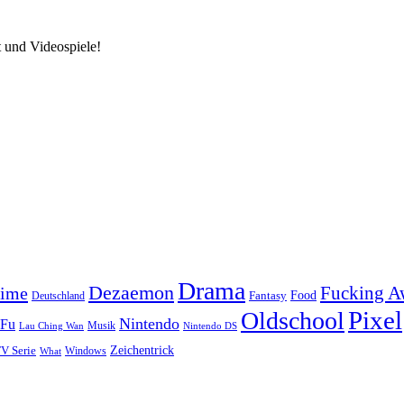
Drama
Dezaemon
Fucking 
rime
Fantasy
Food
Deutschland
Pixel
Oldschool
Nintendo
 Fu
Musik
Lau Ching Wan
Nintendo DS
V Serie
Zeichentrick
Windows
What