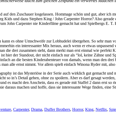
mischerweise taucht zum gleichen Zeitpunkt ein verwirrtes Mädchen in
auf den Zuschauer losgelassen. Hommage schön und gut, aber ich muss
g Kids und dazu Stephen King / John Carpenter Horror? Also gerade der
rum John Carpenter nie Kinderfilme gemacht hat und Spielbergs E. T. 
en kann es ohne Umschweife zur Lobhudelei übergehen. So sehr man vo
merhin ein interessanter Mix heraus, auch wenn er etwas unpassend wir
an die drei zusammen sieht, dann merkt man erst einmal wie perfekt Ki
 ist hier der Standout, der nicht einfach nur als “lol, keine Zähne und
t einfach an die besten Kinderabenteuer von damals, wenn man den drei 
is man alle ernst nimmt. Vor allem spielt einfach Winona Ryder mit, als
aphy ist das Mysteriöse in der Serie auch wirklich gut gemacht und n
ht so in’s Detail gehen, ohne zu spoilern. Aber es darf gesagt werden,
 und es macht den Anschein, dass es gerade mit Staffel 2 dann erst so 
s sie daraus machen und hoffe, dass sie interessante Wege finden, eine S
enture
,
Carpenter
,
Drama
,
Duffer Brothers
,
Horror
,
King
,
Netflix
,
Spie