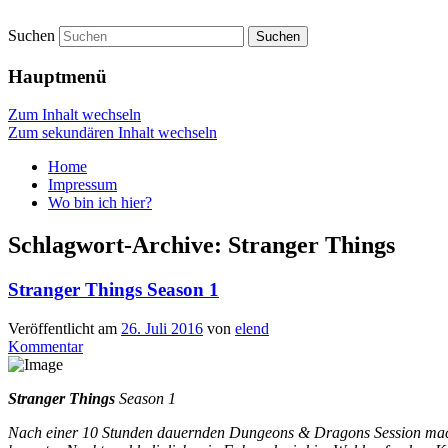
Suchen
vidgames.de
Hauptmenü
Zum Inhalt wechseln
Zum sekundären Inhalt wechseln
Home
Impressum
Wo bin ich hier?
Schlagwort-Archive:
Stranger Things
Stranger Things Season 1
Veröffentlicht am
26. Juli 2016
von
elend
Kommentar
Stranger Things
Season 1
Nach einer 10 Stunden dauernden Dungeons & Dragons Session machen