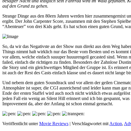
besagter Nacht und lediglich sein Fahrrad wird im Wald gefunden. Ko
auf den Grund zu gehen.
Strange Dinge aus den 80ern Jahren werden hier zusammengemixt und 
ergibt. Der John Carpenter Score, zusammen mit den Stephen Spielber
“Abenteuer” von drei Kids geht. Es hat schon einen guten Grund, wa
So, da wir das Negativste an der Show nun direkt aus dem Weg hab
Things nimmt halt wirklich nur das Beste vom Besten und es kommt im
vor allem, welche einfach suuuper huuurengeil gecasted sind. Wenn m
failed, einfach die richtigen zu finden. Besonders der Zahnlose Dustin
die Story und ein gleichwertiges Mitglied der Gruppe ist. Es erinner
ist auch der Rest des Casts einfach klasse und es dauert nicht lange b
Und nebem dem guten Soundtrack und vor allem der geilen Cinematogr
Atmosphäre ist super, die CGI ausreichend und leider kann man gar nic
Ende der ersten Staffel wird auch noch nicht wirklich etwas aufgelöst
jeden Fall ein wenig an Silent Hill erinnert und ich bin gespannt, wa
Improvement da, aber der Anfang ist schon einmal gemacht.
Veröffentlicht unter
Movie Reviews
|
Verschlagwortet mit
Action
,
Adv