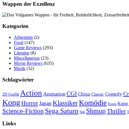
Wappen der Exzellenz
Kategorien
Allgemein
(2)
Food
(147)
Game Reviews
(293)
Literatur
(8)
Miscellaneous
(23)
Movie Reviews
(635)
Musik
(32)
Schlagwörter
Action
CGI
C
Animation
China
Comedy
Classic
2D Grafik
Kong
Komödie
Klassiker
Horror
Japan
Kung
Korea
Science-Fiction
Sega Saturn
Shmup
Thriller
T
Shit
Links