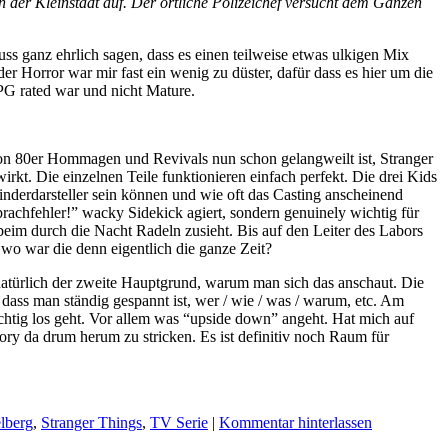
 der Kleinstadt auf. Der örtliche Polizeichef versucht dem Ganzen
 ganz ehrlich sagen, dass es einen teilweise etwas ulkigen Mix
 Horror war mir fast ein wenig zu düster, dafür dass es hier um die
PG rated war und nicht Mature.
n 80er Hommagen und Revivals nun schon gelangweilt ist, Stranger
kt. Die einzelnen Teile funktionieren einfach perfekt. Die drei Kids
nderdarsteller sein können und wie oft das Casting anscheinend
 Sprachfehler!” wacky Sidekick agiert, sondern genuinely wichtig für
beim durch die Nacht Radeln zusieht. Bis auf den Leiter des Labors
o wo war die denn eigentlich die ganze Zeit?
atürlich der zweite Hauptgrund, warum man sich das anschaut. Die
 dass man ständig gespannt ist, wer / wie / was / warum, etc. Am
richtig los geht. Vor allem was “upside down” angeht. Hat mich auf
tory da drum herum zu stricken. Es ist definitiv noch Raum für
lberg
,
Stranger Things
,
TV Serie
|
Kommentar hinterlassen