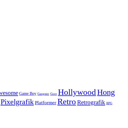
Hollywood
Hong
Awesome
Game Boy
Gangster
Gore
Retro
Pixelgrafik
Retrografik
Platformer
RPG