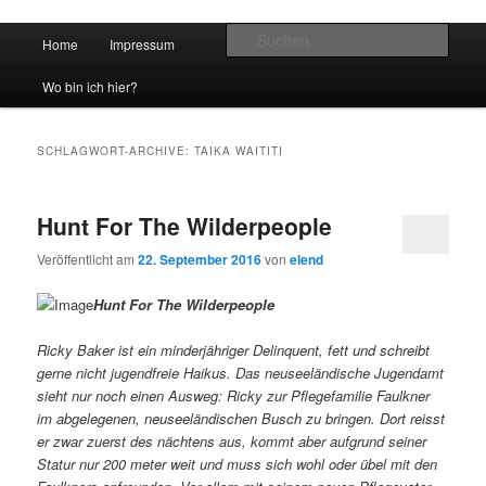
Hauptmenü
Such
Home
Impressum
Zum Inhalt wechseln
Zum sekundären Inhalt wechseln
vidgames.de
Wo bin ich hier?
SCHLAGWORT-ARCHIVE:
TAIKA WAITITI
Hunt For The Wilderpeople
Veröffentlicht am
22. September 2016
von
elend
Hunt For The Wilderpeople
Ricky Baker ist ein minderjähriger Delinquent, fett und schreibt
gerne nicht jugendfreie Haikus. Das neuseeländische Jugendamt
sieht nur noch einen Ausweg: Ricky zur Pflegefamilie Faulkner
im abgelegenen, neuseeländischen Busch zu bringen. Dort reisst
er zwar zuerst des nächtens aus, kommt aber aufgrund seiner
Statur nur 200 meter weit und muss sich wohl oder übel mit den