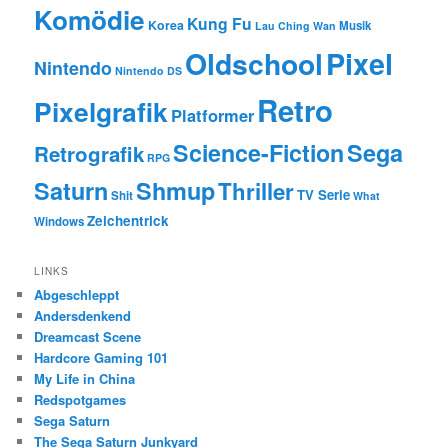
Komödie
Kung Fu
Korea
Musik
Lau Ching Wan
Oldschool
Pixel
Nintendo
Nintendo DS
Retro
Pixelgrafik
Platformer
Science-Fiction
Sega
Retrografik
RPG
Saturn
Shmup
Thriller
TV Serie
Shit
What
Zeichentrick
Windows
LINKS
Abgeschleppt
Andersdenkend
Dreamcast Scene
Hardcore Gaming 101
My Life in China
Redspotgames
Sega Saturn
The Sega Saturn Junkyard