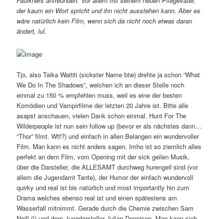
Faulkners anfreunden. Vor allem mit seinem neuen Pflegevater,
der kaum ein Wort spricht und ihn nicht ausstehen kann. Aber es
wäre natürlich kein Film, wenn sich da nicht noch etwas daran
ändert, lul.
Tjo, also Taika Waititi (sickster Name btw) drehte ja schon “What
We Do In The Shadows”, welchen ich an dieser Stelle noch
einmal zu 150 % empfehlen muss, weil es eine der besten
Komödien und Vampirfilme der letzten 20 Jahre ist. Bitte alle
asapst anschauen, vielen Dank schon einmal. Hunt For The
Wilderpeople ist nun sein follow up (bevor er als nächstes dann…
“Thor” filmt. Wtf?) und einfach in allen Belangen ein wundervoller
Film. Man kann es nicht anders sagen. Imho ist so ziemlich alles
perfekt an dem Film, vom Opening mit der sick geilen Musik,
über die Darsteller, die ALLESAMT durchweg hurengeil sind (vor
allem die Jugendamt Tante), der Humor der einfach wundervoll
quirky und real ist bis natürlich und most importantly hin zum
Drama welches ebenso real ist und einen spätestens am
Wasserfall mitnimmt. Gerade durch die Chemie zwischen Sam
Neill (!) und dem Jungdarsteller Julian Dennison. Man kann sich