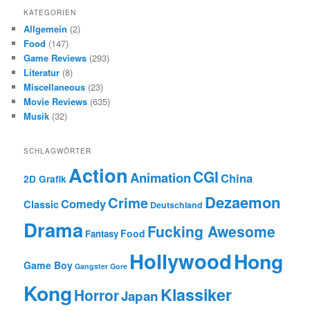
KATEGORIEN
Allgemein
(2)
Food
(147)
Game Reviews
(293)
Literatur
(8)
Miscellaneous
(23)
Movie Reviews
(635)
Musik
(32)
SCHLAGWÖRTER
Action
CGI
Animation
China
2D Grafik
Dezaemon
Crime
Comedy
Classic
Deutschland
Drama
Fucking Awesome
Food
Fantasy
Hollywood
Hong
Game Boy
Gangster
Gore
Kong
Klassiker
Horror
Japan