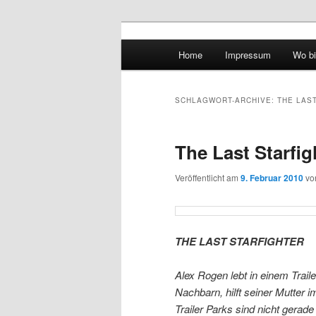
Hauptmenü
Home
Impressum
Wo bi
Zum Inhalt wechseln
Zum sekundären Inhalt wec
vidgames.de
SCHLAGWORT-ARCHIVE:
THE LAS
The Last Starfig
Veröffentlicht am
9. Februar 2010
v
THE LAST STARFIGHTER
Alex Rogen lebt in einem Trail
Nachbarn, hilft seiner Mutter 
Trailer Parks sind nicht gerad