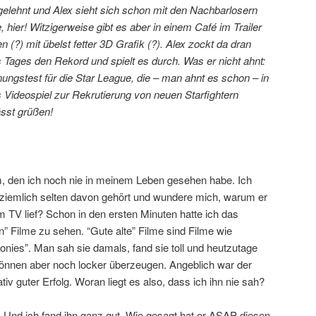
elehnt und Alex sieht sich schon mit den Nachbarlosern
 hier! Witzigerweise gibt es aber in einem Café im Trailer
 (?) mit übelst fetter 3D Grafik (?). Alex zockt da dran
s Tages den Rekord und spielt es durch. Was er nicht ahnt:
gnungstest für die Star League, die – man ahnt es schon – in
 Videospiel zur Rekrutierung von neuen Starfightern
ässt grüßen!
ilm, den ich noch nie in meinem Leben gesehen habe. Ich
s ziemlich selten davon gehört und wundere mich, warum er
m TV lief? Schon in den ersten Minuten hatte ich das
n” Filme zu sehen. “Gute alte” Filme sind Filme wie
nies”. Man sah sie damals, fand sie toll und heutzutage
können aber noch locker überzeugen. Angeblich war der
tiv guter Erfolg. Woran liegt es also, dass ich ihn nie sah?
ch. Und ich fand ihn ganz gut. Wie gesagt hat er ASAP diesen