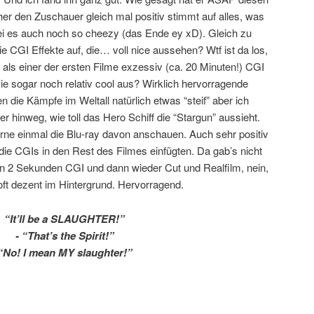
er den Zuschauer gleich mal positiv stimmt auf alles, was
 es auch noch so cheezy (das Ende ey xD). Gleich zu
ie CGI Effekte auf, die… voll nice aussehen? Wtf ist da los,
e als einer der ersten Filme exzessiv (ca. 20 Minuten!) CGI
e sogar noch relativ cool aus? Wirklich hervorragende
n die Kämpfe im Weltall natürlich etwas “steif” aber ich
hinweg, wie toll das Hero Schiff die “Stargun” aussieht.
erne einmal die Blu-ray davon anschauen. Auch sehr positiv
 die CGIs in den Rest des Filmes einfügten. Da gab’s nicht
n 2 Sekunden CGI und dann wieder Cut und Realfilm, nein,
 oft dezent im Hintergrund. Hervorragend.
“It’ll be a SLAUGHTER!”
- “That’s the Spirit!”
“No! I mean MY slaughter!”