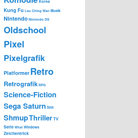
Korea
Kung Fu
Musik
Lau Ching Wan
Nintendo
Nintendo DS
Oldschool
Pixel
Pixelgrafik
Retro
Platformer
Retrografik
RPG
Science-Fiction
Sega Saturn
Shit
Shmup
Thriller
TV
Serie
Windows
What
Zeichentrick