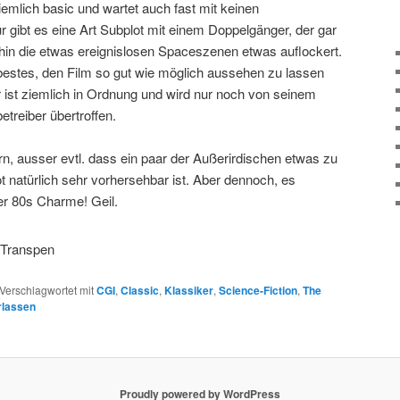
ziemlich basic und wartet auch fast mit keinen
 gibt es eine Art Subplot mit einem Doppelgänger, der gar
rhin die etwas ereignislosen Spaceszenen etwas auflockert.
 bestes, den Film so gut wie möglich aussehen zu lassen
r ist ziemlich in Ordnung und wird nur noch von seinem
treiber übertroffen.
rn, ausser evtl. dass ein paar der Außerirdischen etwas zu
 natürlich sehr vorhersehbar ist. Aber dennoch, es
er 80s Charme! Geil.
Verschlagwortet mit
CGI
,
Classic
,
Klassiker
,
Science-Fiction
,
The
rlassen
Proudly powered by WordPress