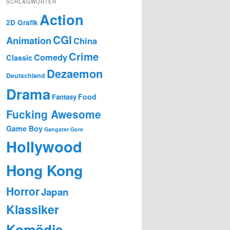
SCHLAGWÖRTER
Action
2D Grafik
CGI
Animation
China
Crime
Comedy
Classic
Dezaemon
Deutschland
Drama
Food
Fantasy
Fucking Awesome
Game Boy
Gangster
Gore
Hollywood
Hong Kong
Horror
Japan
Klassiker
Komödie