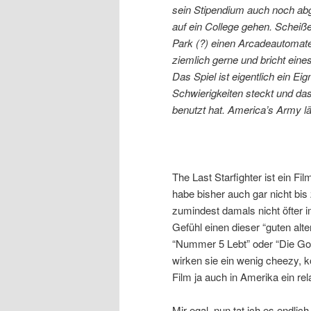
sein Stipendium auch noch abg
auf ein College gehen. Scheiße,
Park (?) einen Arcadeautomaten
ziemlich gerne und bricht eine
Das Spiel ist eigentlich ein Ei
Schwierigkeiten steckt und das
benutzt hat. America’s Army l
The Last Starfighter ist ein F
habe bisher auch gar nicht bi
zumindest damals nicht öfter i
Gefühl einen dieser “guten alte
“Nummer 5 Lebt” oder “Die Goo
wirken sie ein wenig cheezy, 
Film ja auch in Amerika ein rela
Mir egal, nun tat ich es endli