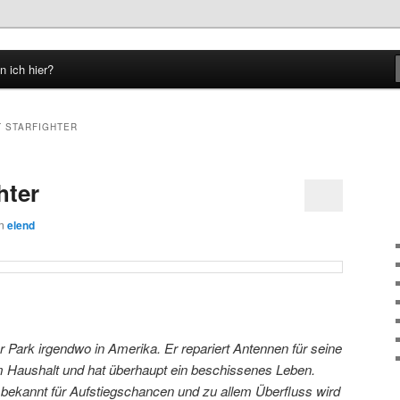
n ich hier?
hseln
T STARFIGHTER
hter
on
elend
er Park irgendwo in Amerika. Er repariert Antennen für seine
im Haushalt und hat überhaupt ein beschissenes Leben.
e bekannt für Aufstiegschancen und zu allem Überfluss wird