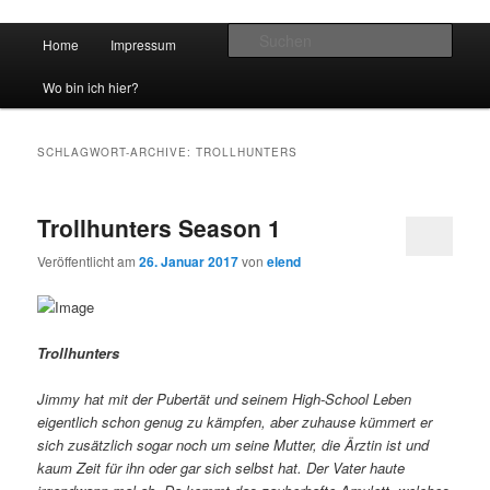
Hauptmenü
Such
Home
Impressum
Zum Inhalt wechseln
Zum sekundären Inhalt wechseln
vidgames.de
Wo bin ich hier?
SCHLAGWORT-ARCHIVE:
TROLLHUNTERS
Trollhunters Season 1
Veröffentlicht am
26. Januar 2017
von
elend
Trollhunters
Jimmy hat mit der Pubertät und seinem High-School Leben
eigentlich schon genug zu kämpfen, aber zuhause kümmert er
sich zusätzlich sogar noch um seine Mutter, die Ärztin ist und
kaum Zeit für ihn oder gar sich selbst hat. Der Vater haute