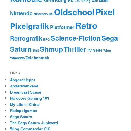
Kung Fu
Korea
Musik
Lau Ching Wan
Oldschool
Pixel
Nintendo
Nintendo DS
Retro
Pixelgrafik
Platformer
Science-Fiction
Sega
Retrografik
RPG
Saturn
Shmup
Thriller
TV Serie
Shit
What
Zeichentrick
Windows
LINKS
Abgeschleppt
Andersdenkend
Dreamcast Scene
Hardcore Gaming 101
My Life in China
Redspotgames
Sega Saturn
The Sega Saturn Junkyard
Wing Commander CIC