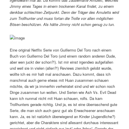
irgendwann mal ab. Da kommt das zauberhafte Amulett, welches
Jimmy eines Tages in einem trockenen Kanal findet, zu einem
denkbar schlechten Zeitpunkt. Denn der Träger des Amuletts wird
zum Trollhunter und muss fortan die Trolle vor allen möglichen
Bösen beschützen. Als hätte Jimmy nicht schon genug zu tun.
Eine original Netflix Serie von Guillermo Del Toro nach einem
Buch von Guillermo Del Toro (und einem random anderen Dude,
aber wen juckt der schon?!). Ist mir einst irgendwo aufgefallen
und weil sie in vielen (allen?!) Reviews ziemlich gelobt wurde,
wollte ich es mir halt mal anschauen. Dazu kommt, dass ich
manchmal auch gerne etwas mit Huan zusammen schauen
möchte, da wir ja immerhin verheiratet sind und wir schon noch
Dinge zusammen tun wollen. Und Serien wie Ash Vs. Evil Dead
kann ich nunmal nicht mit Huan schauen, rolfs. Da kam
Trollhunters gerade richtig. Und ja, es ist eine überraschend gute
Serie, die man sich auch ganz gut als Erwachsener anschauen
kann. Ja, es ist natürlich überwiegend an Kinder (Jugendliche?)
gerichtet, aber die Charaktere sind allesamt durchaus interessant
gezeichnet und nicht einfach nur “gut” oder “böse”. Gerade der