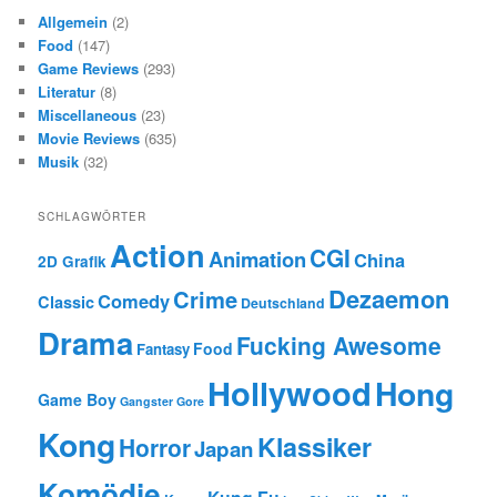
Allgemein
(2)
Food
(147)
Game Reviews
(293)
Literatur
(8)
Miscellaneous
(23)
Movie Reviews
(635)
Musik
(32)
SCHLAGWÖRTER
Action
CGI
Animation
China
2D Grafik
Dezaemon
Crime
Comedy
Classic
Deutschland
Drama
Fucking Awesome
Food
Fantasy
Hollywood
Hong
Game Boy
Gangster
Gore
Kong
Klassiker
Horror
Japan
Komödie