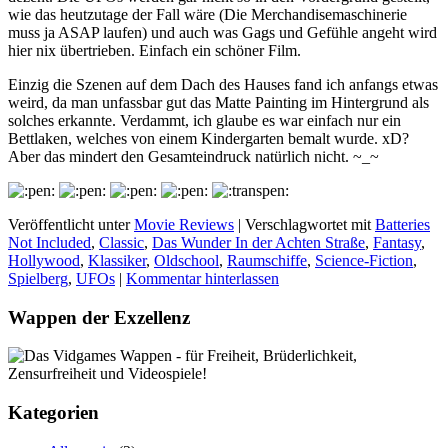
wie das heutzutage der Fall wäre (Die Merchandisemaschinerie
muss ja ASAP laufen) und auch was Gags und Gefühle angeht wird
hier nix übertrieben. Einfach ein schöner Film.
Einzig die Szenen auf dem Dach des Hauses fand ich anfangs etwas
weird, da man unfassbar gut das Matte Painting im Hintergrund als
solches erkannte. Verdammt, ich glaube es war einfach nur ein
Bettlaken, welches von einem Kindergarten bemalt wurde. xD?
Aber das mindert den Gesamteindruck natürlich nicht. ~_~
Veröffentlicht unter
Movie Reviews
|
Verschlagwortet mit
Batteries
Not Included
,
Classic
,
Das Wunder In der Achten Straße
,
Fantasy
,
Hollywood
,
Klassiker
,
Oldschool
,
Raumschiffe
,
Science-Fiction
,
Spielberg
,
UFOs
|
Kommentar hinterlassen
Wappen der Exzellenz
Kategorien