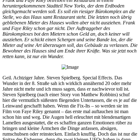
Frank und Faye Riley betreiben ein Restaurant in einem
heruntergekommenen Stadtteil New Yorks, der dem Erdboden
gleichgemacht werden soll. Es soll ein riesiger Bürokomplex an die
Stelle, wo das Haus samt Restaurant steht. Die letzten noch übrig
gebliebenen Mieter des Hauses wollen aber nicht ausziehen. Frank
und Faye Riley schon gar nicht. Der Auftraggeber des
Bürokomplexes bot den Mietern schon Geld an, doch keiner will
ausziehen. Er schickt einen Schergen und seine Bande los, der die
Mieter auf seine Art überzeugen soll, das Gebäude zu verlassen. Die
Bewohner des Hauses sind am Ende ihrer Kräfte. Was sie jetzt noch
retten kann, ist nur ein Wunder.
Geil. Achtziger Jahre. Steven Spielberg. Special Effects. Das
Wunder in der 8. Straße sah ich wirklich annähernd 20 oder mehr
Jahre nicht mehr und ich muss sagen, dass er nachwievor toll ist.
Steven Spielberg (nach einer Story von Matthew Robbins) schuf
hier die vermutlich süßesten fliegenden Untertassen, die es je auf die
Leinwand geschafft haben. Wenn die Fix-Its – so werden sie im
Film von Faye Riley genannt – das erste mal auftauchen ist man
schon hin und weg. Die Augen hell erleuchtet mit blendenartigen
Lamellen ausgestattet, die es schaffen ganzen Emotionen rüber zu
bringen und kleine Ärmchen die Dinge anfassen, absägen,
rumschubsen oder reinstecken. Einfach knuffig. Doch das ist nur die
Spitze des Eisberges, denn die zwei kleinen UFOs haben ja dann