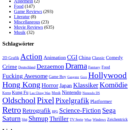
Allgemein
(2)
Food
(147)
Game Reviews
(293)
Literatur
(8)
Miscellaneous
(23)
Movie Reviews
(635)
Musik
(32)
Schlagwörter
Action
CGI
Animation
China
Comedy
Classic
2D Grafik
Drama
Dezaemon
Crime
Fantasy
Food
Deutschland
Hollywood
Fucking Awesome
Game Boy
Gangster
Gore
Hong Kong
Komödie
Klassiker
Horror
Japan
Nintendo
Kung Fu
Korea
Musik
Lau Ching Wan
Nintendo DS
Pixel
Oldschool
Pixelgrafik
Platformer
Retro
Science-Fiction
Sega
Retrografik
RPG
Saturn
Shmup
Thriller
TV Serie
Zeichentrick
Shit
Windows
What