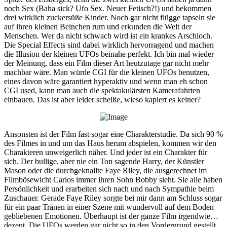
noch Sex (Baha sick? Ufo Sex. Neuer Fetisch?!) und bekommen
drei wirklich zuckersüße Kinder. Noch gar nicht flügge tapseln sie
auf ihren kleinen Beinchen rum und erkunden die Welt der
Menschen. Wer da nicht schwach wird ist ein krankes Arschloch.
Die Special Effects sind dabei wirklich hervorragend und machen
die Illusion der kleinen UFOs beinahe perfekt. Ich bin mal wieder
der Meinung, dass ein Film dieser Art heutzutage gar nicht mehr
machbar wäre. Man würde CGI für die kleinen UFOs benutzen,
eines davon wäre garantiert hyperaktiv und wenn man eh schon
CGI used, kann man auch die spektakulärsten Kamerafahrten
einbauen. Das ist aber leider scheiße, wieso kapiert es keiner?
Ansonsten ist der Film fast sogar eine Charakterstudie. Da sich 90 %
des Filmes in und um das Haus herum abspielen, kommen wir den
Charakteren unweigerlich näher. Und jeder ist ein Charakter für
sich. Der bullige, aber nie ein Ton sagende Harry, der Künstler
Mason oder die durchgeknallte Faye Riley, die ausgerechnet im
Filmbösewicht Carlos immer ihren Sohn Bobby sieht. Sie alle haben
Persönlichkeit und erarbeiten sich nach und nach Sympathie beim
Zuschauer. Gerade Faye Riley sorgte bei mir dann am Schluss sogar
für ein paar Tränen in einer Szene mit wundervoll auf dem Boden
gebliebenen Emotionen. Überhaupt ist der ganze Film irgendwie…
dezent. Die UFOs werden gar nicht so in den Vordergrund gestellt,