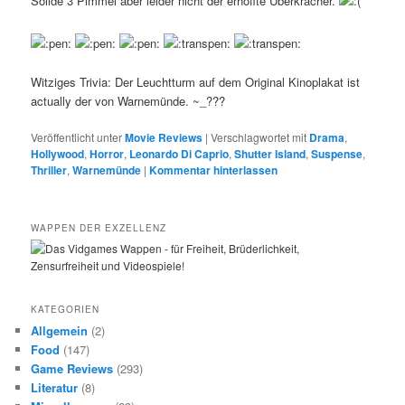
Solide 3 Pimmel aber leider nicht der erhoffte Überkracher.
Witziges Trivia: Der Leuchtturm auf dem Original Kinoplakat ist
actually der von Warnemünde. ~_???
Veröffentlicht unter
Movie Reviews
|
Verschlagwortet mit
Drama
,
Hollywood
,
Horror
,
Leonardo Di Caprio
,
Shutter Island
,
Suspense
,
Thriller
,
Warnemünde
|
Kommentar hinterlassen
WAPPEN DER EXZELLENZ
KATEGORIEN
Allgemein
(2)
Food
(147)
Game Reviews
(293)
Literatur
(8)