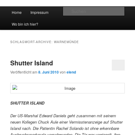
Hauptmenü
Such
Home
Impressum
Zum Inhalt wechseln
Zum sekundären Inhalt wechseln
vidgames.de
Wo bin ich hier?
SCHLAGWORT-ARCHIVE:
WARNEMÜNDE
Shutter Island
Veröffentlicht am
8. Juni 2010
von
elend
SHUTTER ISLAND
Der US-Marshal Edward Daniels geht zusammen mit seinem
neuen Kollegen Chuck Aule einer Vermisstenanzeige auf Shutter
Island nach. Die Patientin Rachel Solando ist ohne erkennbare
Ausbruchsmerkmale verschwunden. Die Tür war verriegelt, ihre