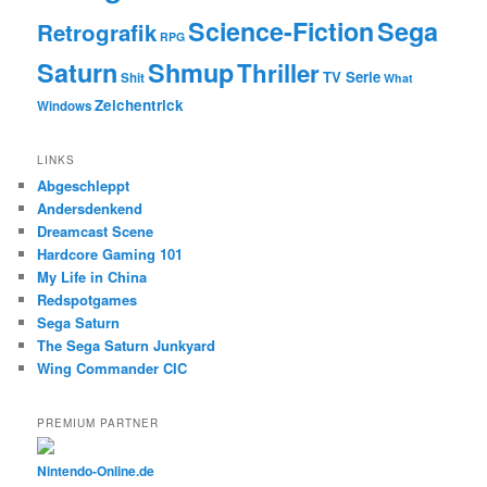
Science-Fiction
Sega
Retrografik
RPG
Saturn
Shmup
Thriller
TV Serie
Shit
What
Zeichentrick
Windows
LINKS
Abgeschleppt
Andersdenkend
Dreamcast Scene
Hardcore Gaming 101
My Life in China
Redspotgames
Sega Saturn
The Sega Saturn Junkyard
Wing Commander CIC
PREMIUM PARTNER
Nintendo-Online.de