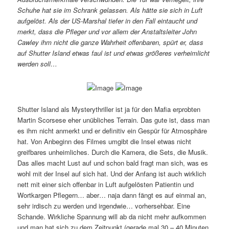
Schuhe hat sie im Schrank gelassen. Als hätte sie sich in Luft
aufgelöst. Als der US-Marshal tiefer in den Fall eintaucht und
merkt, dass die Pfleger und vor allem der Anstaltsleiter John
Cawley ihm nicht die ganze Wahrheit offenbaren, spürt er, dass
auf Shutter Island etwas faul ist und etwas größeres verheimlicht
werden soll…
Shutter Island als Mysterythriller ist ja für den Mafia erprobten
Martin Scorsese eher unübliches Terrain. Das gute ist, dass man
es ihm nicht anmerkt und er definitiv ein Gespür für Atmosphäre
hat. Von Anbeginn des Filmes umgibt die Insel etwas nicht
greifbares unheimliches. Durch die Kamera, die Sets, die Musik.
Das alles macht Lust auf und schon bald fragt man sich, was es
wohl mit der Insel auf sich hat. Und der Anfang ist auch wirklich
nett mit einer sich offenbar in Luft aufgelösten Patientin und
Wortkargen Pflegern… aber… naja dann fängt es auf einmal an,
sehr irdisch zu werden und irgendwie… vorhersehbar. Eine
Schande. Wirkliche Spannung will ab da nicht mehr aufkommen
und man hat sich zu dem Zeitpunkt (gerade mal 30 – 40 Minuten