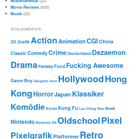
Miscellaneous
(23)
Movie Reviews
(635)
Musik
(32)
SCHLAGWÖRTER
Action
CGI
Animation
China
2D Grafik
Dezaemon
Crime
Comedy
Classic
Deutschland
Drama
Fucking Awesome
Food
Fantasy
Hollywood
Hong
Game Boy
Gangster
Gore
Kong
Klassiker
Horror
Japan
Komödie
Kung Fu
Korea
Musik
Lau Ching Wan
Oldschool
Pixel
Nintendo
Nintendo DS
Retro
Pixelgrafik
Platformer