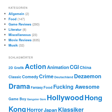
KATEGORIEN
Allgemein
(2)
Food
(147)
Game Reviews
(293)
Literatur
(8)
Miscellaneous
(23)
Movie Reviews
(635)
Musik
(32)
SCHLAGWÖRTER
Action
CGI
Animation
China
2D Grafik
Dezaemon
Crime
Comedy
Classic
Deutschland
Drama
Fucking Awesome
Food
Fantasy
Hollywood
Hong
Game Boy
Gangster
Gore
Kong
Klassiker
Horror
Japan