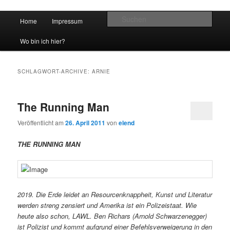
Hauptmenü
Such
Home
Impressum
Zum Inhalt wechseln
Zum sekundären Inhalt wechseln
vidgames.de
Wo bin ich hier?
SCHLAGWORT-ARCHIVE:
ARNIE
The Running Man
Veröffentlicht am
26. April 2011
von
elend
THE RUNNING MAN
2019. Die Erde leidet an Resourcenknappheit, Kunst und Literatur
werden streng zensiert und Amerika ist ein Polizeistaat. Wie
heute also schon, LAWL. Ben Richars (Arnold Schwarzenegger)
ist Polizist und kommt aufgrund einer Befehlsverweigerung in den