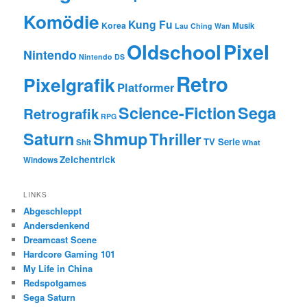
Komödie
Kung Fu
Korea
Musik
Lau Ching Wan
Oldschool
Pixel
Nintendo
Nintendo DS
Retro
Pixelgrafik
Platformer
Science-Fiction
Sega
Retrografik
RPG
Saturn
Shmup
Thriller
TV Serie
Shit
What
Zeichentrick
Windows
LINKS
Abgeschleppt
Andersdenkend
Dreamcast Scene
Hardcore Gaming 101
My Life in China
Redspotgames
Sega Saturn