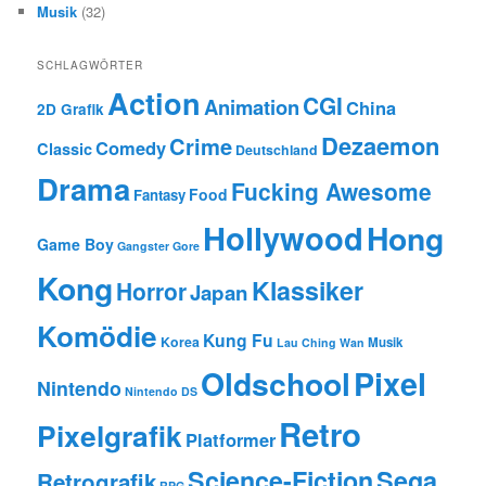
Musik
(32)
SCHLAGWÖRTER
Action
CGI
Animation
China
2D Grafik
Dezaemon
Crime
Comedy
Classic
Deutschland
Drama
Fucking Awesome
Food
Fantasy
Hollywood
Hong
Game Boy
Gangster
Gore
Kong
Klassiker
Horror
Japan
Komödie
Kung Fu
Korea
Musik
Lau Ching Wan
Oldschool
Pixel
Nintendo
Nintendo DS
Retro
Pixelgrafik
Platformer
Science-Fiction
Sega
Retrografik
RPG