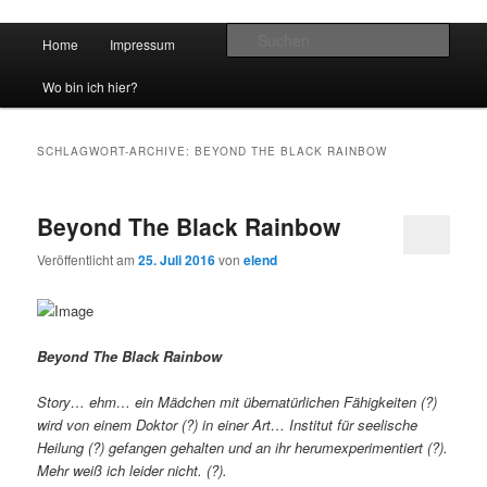
Hauptmenü
Such
Home
Impressum
Zum Inhalt wechseln
Zum sekundären Inhalt wechseln
vidgames.de
Wo bin ich hier?
SCHLAGWORT-ARCHIVE:
BEYOND THE BLACK RAINBOW
Beyond The Black Rainbow
Veröffentlicht am
25. Juli 2016
von
elend
Beyond The Black Rainbow
Story… ehm… ein Mädchen mit übernatürlichen Fähigkeiten (?)
wird von einem Doktor (?) in einer Art… Institut für seelische
Heilung (?) gefangen gehalten und an ihr herumexperimentiert (?).
Mehr weiß ich leider nicht. (?).