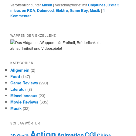
Veröffentlicht unter
Musik
|
Verschlagwortet mit
Chiptunes
,
C’etait
mieux en RDA
,
Dubmood
,
Elektro
,
Game Boy
,
Musik
|
1
Kommentar
WAPPEN DER EXZELLENZ
KATEGORIEN
Allgemein
(2)
Food
(147)
Game Reviews
(293)
Literatur
(8)
Miscellaneous
(23)
Movie Reviews
(635)
Musik
(32)
SCHLAGWÖRTER
Action
CGI
Animation
China
2D Grafik