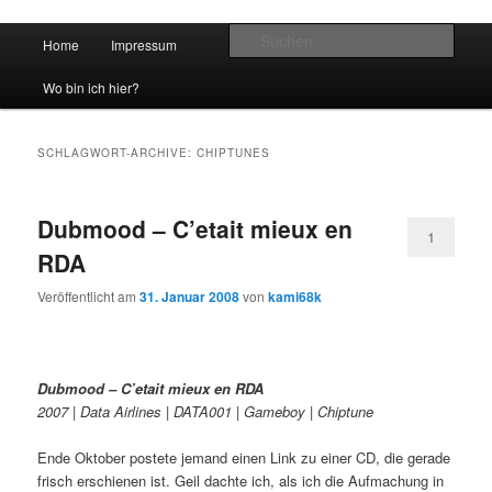
Hauptmenü
Such
Home
Impressum
Zum Inhalt wechseln
Zum sekundären Inhalt wechseln
vidgames.de
Wo bin ich hier?
SCHLAGWORT-ARCHIVE:
CHIPTUNES
Dubmood – C’etait mieux en
1
RDA
Veröffentlicht am
31. Januar 2008
von
kami68k
Dubmood – C’etait mieux en RDA
2007 | Data Airlines | DATA001 | Gameboy | Chiptune
Ende Oktober postete jemand einen Link zu einer CD, die gerade
frisch erschienen ist. Geil dachte ich, als ich die Aufmachung in