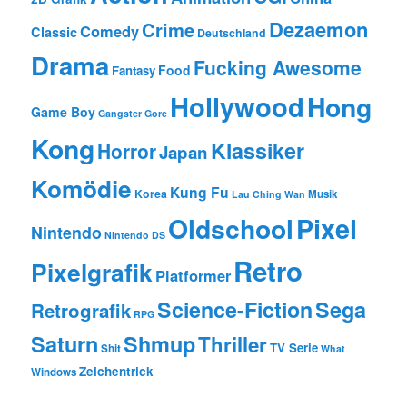
Dezaemon
Crime
Comedy
Classic
Deutschland
Drama
Fucking Awesome
Food
Fantasy
Hollywood
Hong
Game Boy
Gangster
Gore
Kong
Klassiker
Horror
Japan
Komödie
Kung Fu
Korea
Musik
Lau Ching Wan
Oldschool
Pixel
Nintendo
Nintendo DS
Retro
Pixelgrafik
Platformer
Science-Fiction
Sega
Retrografik
RPG
Saturn
Shmup
Thriller
TV Serie
Shit
What
Zeichentrick
Windows