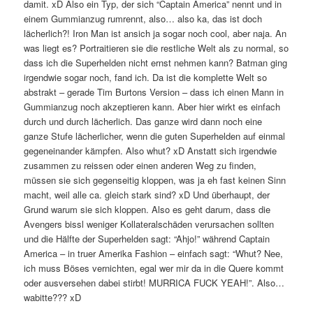
damit. xD Also ein Typ, der sich “Captain America” nennt und in
einem Gummianzug rumrennt, also… also ka, das ist doch
lächerlich?! Iron Man ist ansich ja sogar noch cool, aber naja. An
was liegt es? Portraitieren sie die restliche Welt als zu normal, so
dass ich die Superhelden nicht ernst nehmen kann? Batman ging
irgendwie sogar noch, fand ich. Da ist die komplette Welt so
abstrakt – gerade Tim Burtons Version – dass ich einen Mann in
Gummianzug noch akzeptieren kann. Aber hier wirkt es einfach
durch und durch lächerlich. Das ganze wird dann noch eine
ganze Stufe lächerlicher, wenn die guten Superhelden auf einmal
gegeneinander kämpfen. Also whut? xD Anstatt sich irgendwie
zusammen zu reissen oder einen anderen Weg zu finden,
müssen sie sich gegenseitig kloppen, was ja eh fast keinen Sinn
macht, weil alle ca. gleich stark sind? xD Und überhaupt, der
Grund warum sie sich kloppen. Also es geht darum, dass die
Avengers bissl weniger Kollateralschäden verursachen sollten
und die Hälfte der Superhelden sagt: “Ahjo!” während Captain
America – in truer Amerika Fashion – einfach sagt: “Whut? Nee,
ich muss Böses vernichten, egal wer mir da in die Quere kommt
oder ausversehen dabei stirbt! MURRICA FUCK YEAH!”. Also…
wabitte??? xD