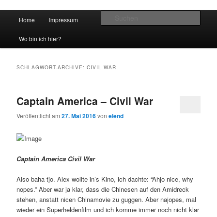
Hauptmenü
Such
Home
Impressum
Zum Inhalt wechseln
Zum sekundären Inhalt wechseln
vidgames.de
Wo bin ich hier?
SCHLAGWORT-ARCHIVE:
CIVIL WAR
Captain America – Civil War
Veröffentlicht am
27. Mai 2016
von
elend
Captain America Civil War
Also baha tjo. Alex wollte in’s Kino, ich dachte: “Ahjo nice, why
nopes.” Aber war ja klar, dass die Chinesen auf den Amidreck
stehen, anstatt nicen Chinamovie zu guggen. Aber najopes, mal
wieder ein Superheldenfilm und ich komme immer noch nicht klar