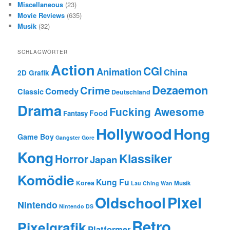
Miscellaneous
(23)
Movie Reviews
(635)
Musik
(32)
SCHLAGWÖRTER
Action
CGI
Animation
China
2D Grafik
Dezaemon
Crime
Comedy
Classic
Deutschland
Drama
Fucking Awesome
Food
Fantasy
Hollywood
Hong
Game Boy
Gangster
Gore
Kong
Klassiker
Horror
Japan
Komödie
Kung Fu
Korea
Musik
Lau Ching Wan
Oldschool
Pixel
Nintendo
Nintendo DS
Retro
Pixelgrafik
Platformer