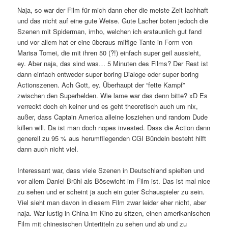
Naja, so war der Film für mich dann eher die meiste Zeit lachhaft
und das nicht auf eine gute Weise. Gute Lacher boten jedoch die
Szenen mit Spiderman, imho, welchen ich erstaunlich gut fand
und vor allem hat er eine überaus milfige Tante in Form von
Marisa Tomei, die mit ihren 50 (?!) einfach super geil aussieht,
ey. Aber naja, das sind was… 5 Minuten des Films? Der Rest ist
dann einfach entweder super boring Dialoge oder super boring
Actionszenen. Ach Gott, ey. Überhaupt der “fette Kampf”
zwischen den Superhelden. Wie lame war das denn bitte? xD Es
verreckt doch eh keiner und es geht theoretisch auch um nix,
außer, dass Captain America alleine losziehen und random Dude
killen will. Da ist man doch nopes invested. Dass die Action dann
generell zu 95 % aus herumfliegenden CGI Bündeln besteht hilft
dann auch nicht viel.
Interessant war, dass viele Szenen in Deutschland spielten und
vor allem Daniel Brühl als Bösewicht im Film ist. Das ist mal nice
zu sehen und er scheint ja auch ein guter Schauspieler zu sein.
Viel sieht man davon in diesem Film zwar leider eher nicht, aber
naja. War lustig in China im Kino zu sitzen, einen amerikanischen
Film mit chinesischen Untertiteln zu sehen und ab und zu