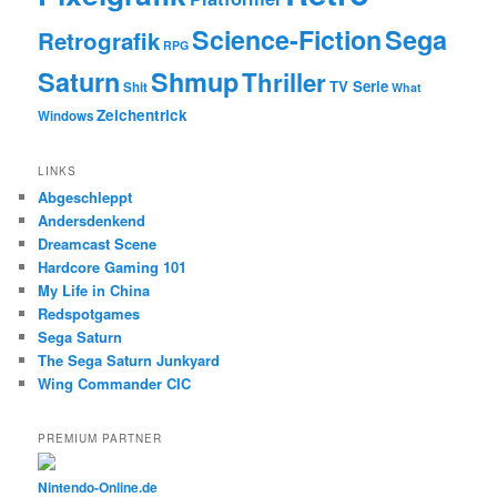
Science-Fiction
Sega
Retrografik
RPG
Saturn
Shmup
Thriller
TV Serie
Shit
What
Zeichentrick
Windows
LINKS
Abgeschleppt
Andersdenkend
Dreamcast Scene
Hardcore Gaming 101
My Life in China
Redspotgames
Sega Saturn
The Sega Saturn Junkyard
Wing Commander CIC
PREMIUM PARTNER
Nintendo-Online.de