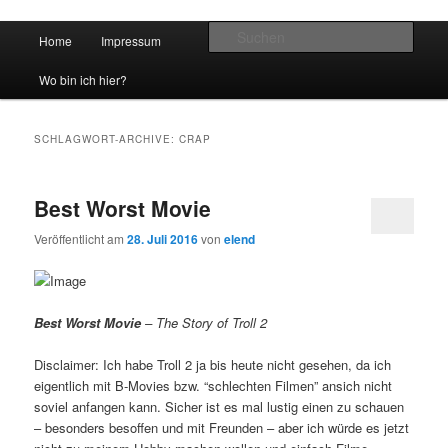
Hauptmenü
Such
Home
Impressum
Zum Inhalt wechseln
Zum sekundären Inhalt wechseln
vidgames.de
Wo bin ich hier?
SCHLAGWORT-ARCHIVE:
CRAP
Best Worst Movie
Veröffentlicht am
28. Juli 2016
von
elend
Best Worst Movie
– The Story of Troll 2
Disclaimer: Ich habe Troll 2 ja bis heute nicht gesehen, da ich
eigentlich mit B-Movies bzw. “schlechten Filmen” ansich nicht
soviel anfangen kann. Sicher ist es mal lustig einen zu schauen
– besonders besoffen und mit Freunden – aber ich würde es jetzt