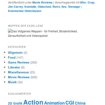
Veröffentlicht unter
Movie Reviews
|
Verschlagwortet mit
80er
,
Crap
,
Jim Carrey
,
Komödie
,
Oldschool
,
Retro
,
Sex
,
Teenager
|
Kommentar hinterlassen
WAPPEN DER EXZELLENZ
KATEGORIEN
Allgemein
(2)
Food
(147)
Game Reviews
(293)
Literatur
(8)
Miscellaneous
(23)
Movie Reviews
(635)
Musik
(32)
SCHLAGWÖRTER
Action
CGI
Animation
China
2D Grafik