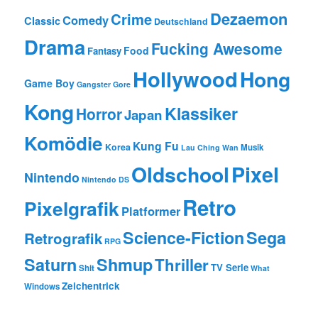
Dezaemon
Crime
Comedy
Classic
Deutschland
Drama
Fucking Awesome
Food
Fantasy
Hollywood
Hong
Game Boy
Gangster
Gore
Kong
Klassiker
Horror
Japan
Komödie
Kung Fu
Korea
Musik
Lau Ching Wan
Oldschool
Pixel
Nintendo
Nintendo DS
Retro
Pixelgrafik
Platformer
Science-Fiction
Sega
Retrografik
RPG
Saturn
Shmup
Thriller
TV Serie
Shit
What
Zeichentrick
Windows