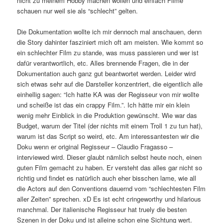
nicht zu meinem Hobby machen wollen und einfach Filme
schauen nur weil sie als “schlecht” gelten.
Die Dokumentation wollte ich mir dennoch mal anschauen, denn
die Story dahinter fasziniert mich oft am meisten. Wie kommt so
ein schlechter Film zu stande, was muss passieren und wer ist
dafür verantwortlich, etc. Alles brennende Fragen, die in der
Dokumentation auch ganz gut beantwortet werden. Leider wird
sich etwas sehr auf die Darsteller konzentriert, die eigentlich alle
einhellig sagen: “Ich hatte KA was der Regisseur von mir wollte
und scheiße ist das ein crappy Film.”. Ich hätte mir ein klein
wenig mehr Einblick in die Produktion gewünscht. Wie war das
Budget, warum der Titel (der nichts mit einem Troll 1 zu tun hat),
warum ist das Script so weird, etc. Am interessantesten wir die
Doku wenn er original Regisseur – Claudio Fragasso –
interviewed wird. Dieser glaubt nämlich selbst heute noch, einen
guten Film gemacht zu haben. Er versteht das alles gar nicht so
richtig und findet es natürlich auch eher bisschen lame, wie all
die Actors auf den Conventions dauernd vom “schlechtesten Film
aller Zeiten” sprechen. xD Es ist echt cringeworthy und hilarious
manchmal. Der italienische Regisseur hat truely die besten
Szenen in der Doku und ist alleine schon eine Sichtung wert.