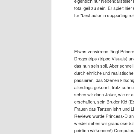
eigentlich nur Nebendarsteller 
total geil zu sein. Er spielt h
für “best actor in supporting 
Etwas verwirrend fängt Prince
Drogentrips (trippe Visuals) 
das nun sein soll. Aber schne
durch ehrliche und realistisc
passieren, das Szenen kitschig
allerdings gekonnt, trotz schn
sehen wir dann Joker, wie er au
erschaffen, sein Bruder Kid (Ed
Frauen das Tanzen lehrt und Lin
Reviews wurde Princess-D ang
wieder sehen wir grandiose Sze
peinlich wirkenden!) Computer