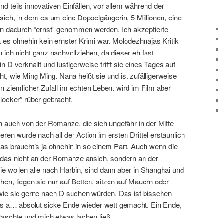
nd teils innovativen Einfällen, vor allem während der
ich, in dem es um eine Doppelgängerin, 5 Millionen, eine
nn dadurch “ernst” genommen werden. Ich akzeptierte
a es ohnehin kein ernster Krimi war. Molodezhnajas Kritik
ich nicht ganz nachvollziehen, da dieser eh fast
n D verknallt und lustigerweise trifft sie eines Tages auf
ht, wie Ming Ming. Nana heißt sie und ist zufälligerweise
 ziemlicher Zufall im echten Leben, wird im Film aber
“locker” rüber gebracht.
n auch von der Romanze, die sich ungefähr in der Mitte
ren wurde nach all der Action im ersten Drittel erstaunlich
as braucht’s ja ohnehin in so einem Part. Auch wenn die
g das nicht an der Romanze ansich, sondern an der
wie wollen alle nach Harbin, sind dann aber in Shanghai und
hen, liegen sie nur auf Betten, sitzen auf Mauern oder
wie sie gerne nach D suchen würden. Das ist bisschen
as a… absolut sicke Ende wieder wett gemacht. Ein Ende,
raschte und mich etwas lachen ließ.