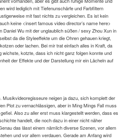
anent vorhanden, aber es gibt auch ruhige Momente und
n wird lediglich mit Tiefenunschärfe und Farbfiltern
ustigerweise mit fast nichts zu vergleichen. Es ist kein
auch keine <insert famous video director’s name here>
n Daniel Wu mit der unglaublich süßen / sexy Zhou Xun in
elbst da die Styleeffekte um die Ohren gehauen kriegt,
zen oder lachen. Bei mir trat einfach alles in Kraft, da
g wichste, kotzte, dass ich nicht ganz folgen konnte und
nheit der Effekte und der Darstellung mir ein Lächeln auf
. Musikvideoregisseure neigen ja dazu, sich komplett der
den Plot zu vernachlässigen, aber in Ming Mings Fall muss
gefiel. Also zu aller erst muss klargestellt werden, dass es
schichte handelt, die noch dazu in einer nicht näher
 Genau das lässt einem nämlich diverse Szenen, vor allem
stehen und vor allem verdauen. Gerade am Anfang wird