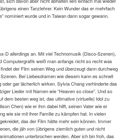
ist, sich davon aber nicht abhalten ließ einfach mal wieder
ier übrigens einen Tanzlehrer. Kein Wunder das er mehrfach
role” nominiert wurde und in Taiwan dann sogar gewann.
ss-D allerdings an. Mit viel Technomusik (Disco-Szenen),
und Computergrafik weiß man anfangs nicht so recht was
ll findet der Film seinen Weg und überzeugt dann durchweg
he Szenen. Bei Liebesdramen wie diesem kann es schnell
 oder gar lächerlich wirken. Sylvia Chang verhinderte das
ulziger Lieder mit Namen wie “Heaven so close”. Und so
f dem besten weg ist, das ultimative (virtuelle) Idol zu
ison Chen) wie er ihm dabei hilft, seinen Vater wie er
g wie sie mit ihrer Familie zu kämpfen hat. In vielen
ekreidet, das der Film hätte mehr sein können. Immer
nen, die jäh von (übrigens ziemlich guten und nicht
animationen unterbrochen werden. Aber ich bin froh, das