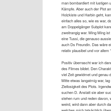
man bombardiert mit lustigen u
Kämpfe. Aber auch der Plot ans
Holzkiste und Harbin geht, ka
einfach alles so, wie es war, d
am Doppelgänger Subplot kann 
zweitrangig war. Ming Ming ist i
eine Tussi, die genauso aussie
auch Ds Freundin. Das wäre ein
relativ plausibel und vor allem 
Positiv überrascht war ich dan
des Filmes bildet. Den Charakte
viel Zeit gewidmet und genau d
Mitte etwas langatmig war, la
Ziellosigkeit des Plots. Irgend
suchen D. Anstatt sie aber suc
stehen rum und reden davon, 
weird, wird dann aber durch d
welches mich tatsächlich über