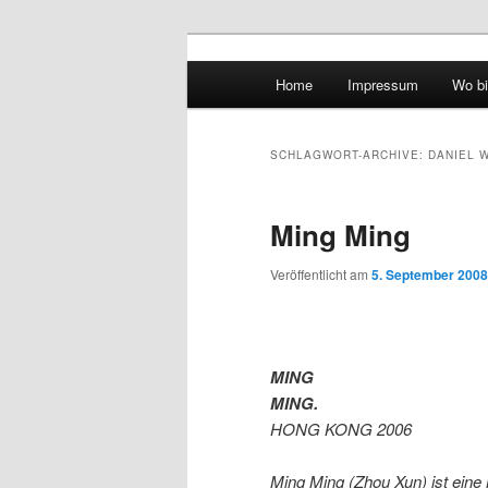
Hauptmenü
Home
Impressum
Wo bi
Zum Inhalt wechseln
Zum sekundären Inhalt wec
vidgames.de
SCHLAGWORT-ARCHIVE:
DANIEL 
Ming Ming
Veröffentlicht am
5. September 2008
MING
MING.
HONG KONG 2006
Ming Ming (Zhou Xun) ist eine 