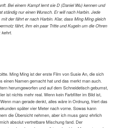
kunft. Bei einem Kampf lernt sie D (Daniel Wu) kennen und
hat ständig nur einen Wunsch. Er will nach Harbin. Jede
t, mit der fährt er nach Harbin. Klar, dass Ming Ming gleich
motz fährt, ihm ein paar Tritte und Kugeln um die Ohren
 kehrt.
itte. Ming Ming ist der erste Film von Susie An, die sich
deos einen Namen gemacht hat und das merkt man auch.
Filtern herumgeworfen und auf dem Schneidetisch gebumst,
ier ist nichts mehr real. Wenn kein Farbfilter im Bild ist,
 Wenn man gerade denkt, alles wäre in Ordnung, friert das
2 Sekunden später vier Meter nach vorne. Sowas kann
inem die Übersicht nehmen, aber ich muss ganz ehrlich
 mich absolut vertretbare Mischung fand. Der