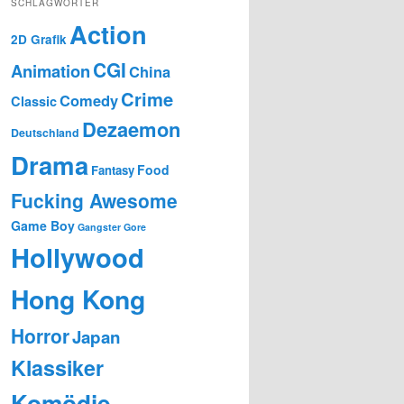
SCHLAGWÖRTER
Action
2D Grafik
CGI
Animation
China
Crime
Comedy
Classic
Dezaemon
Deutschland
Drama
Food
Fantasy
Fucking Awesome
Game Boy
Gangster
Gore
Hollywood
Hong Kong
Horror
Japan
Klassiker
Komödie