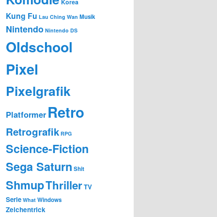
Korea
Kung Fu
Musik
Lau Ching Wan
Nintendo
Nintendo DS
Oldschool
Pixel
Pixelgrafik
Retro
Platformer
Retrografik
RPG
Science-Fiction
Sega Saturn
Shit
Shmup
Thriller
TV
Serie
Windows
What
Zeichentrick