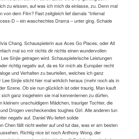
ich zu wissen, auf was ich mich da einlasse, zu. Denn mal
n von dem Film? Fast zeitgleich lief damals “Infernal
incess-D – ein waschechtes Drama – unter ging. Schade
lvia Chang. Schauspielerin aus Aces Go Places, oder All
infach mal so mir nichts dir nichts einen wundervollen
n Lee Sinjie getragen wird. Schauspielerische Leistungen
v oder richtig negativ auf, da es für mich als Europäer recht
aloge und Verhalten zu beurteilen, welches ich ganz
 Lee Sinjie sticht hier mal wirklich heraus (mehr noch als in
er Szene. Ob sie nun glücklich ist oder traurig. Man kauft
t sich ganz insgeheim sie mal kennenlernen zu dürfen.
 kleinem unschuldigem Mädchen, trauriger Tochter, die
und Drogen vercheckendes toughes Girl. Alle anderen tun
iter negativ auf. Daniel Wu liefert solide
n Chen fällt nicht weiter auf und tut das, was er am besten
aussehen. Richtig nice ist noch Anthony Wong, der