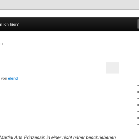
n ich hier?
hseln
WU
von
elend
Martial Arts Prinzessin in einer nicht näher beschriebenen