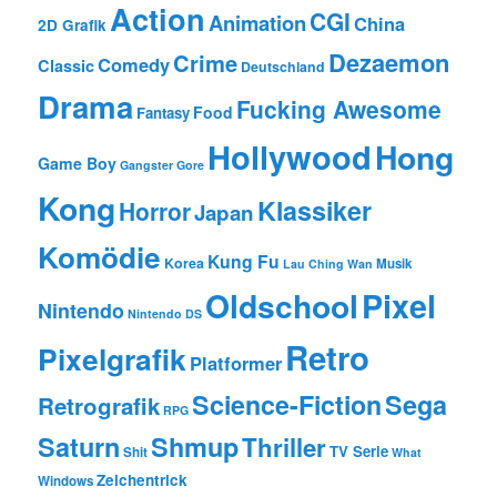
Action
CGI
Animation
China
2D Grafik
Dezaemon
Crime
Comedy
Classic
Deutschland
Drama
Fucking Awesome
Food
Fantasy
Hollywood
Hong
Game Boy
Gangster
Gore
Kong
Klassiker
Horror
Japan
Komödie
Kung Fu
Korea
Musik
Lau Ching Wan
Oldschool
Pixel
Nintendo
Nintendo DS
Retro
Pixelgrafik
Platformer
Science-Fiction
Sega
Retrografik
RPG
Saturn
Shmup
Thriller
TV Serie
Shit
What
Zeichentrick
Windows