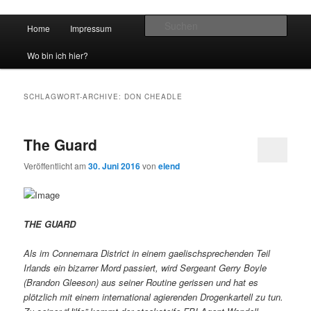
Hauptmenü
Such
Home
Impressum
Zum Inhalt wechseln
Zum sekundären Inhalt wechseln
vidgames.de
Wo bin ich hier?
SCHLAGWORT-ARCHIVE:
DON CHEADLE
The Guard
Veröffentlicht am
30. Juni 2016
von
elend
THE GUARD
Als im Connemara District in einem gaelischsprechenden Teil
Irlands ein bizarrer Mord passiert, wird Sergeant Gerry Boyle
(Brandon Gleeson) aus seiner Routine gerissen und hat es
plötzlich mit einem international agierenden Drogenkartell zu tun.