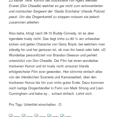
Zu seiner “Hilfe” kommt der stocksteife FBI Agent Wendell
Everet (Don Cheadle) welcher so gar nicht zum extrovertierten
und mürrischen Sergeant der “Garda Síochána” (Irlands Polizei)
passt. Um das Drogenkartell zu stoppen müssen sie jedoch
zusammen arbeiten.
Also baha, klingt nach 08-15 Buddy-Comedy, ist es aber
irgendwie truely nicht. Das liegt imho zu 80 % am unfassbar
sicken und geilen Character von Gerry Boyle, bei welchem man
ständig hin und her gerissen ist, ob man ihn hasst oder liebt. xD
Wunderbar personifiziert von Brandon Gleeson und perfekt
unterstützt von Don Cheadle. Der Film hat einen wunderbar
trockenen Humor und ist truely nicht umsonst Irlands
erfolgreichster Film ever geworden. Hier stimmte einfach alles
von der irländischen Szenerie und Kameraarbeit, über den
trockenen Humor bis hin zum imho guten Ende. Dazu kommen
noch lustige Drogenhändler in Form von Mark Strong und Liam
Cunningham und baha ey… schaut einfach. Lohnt sich.
Pro Tipp: Untertitel einschalten. :O