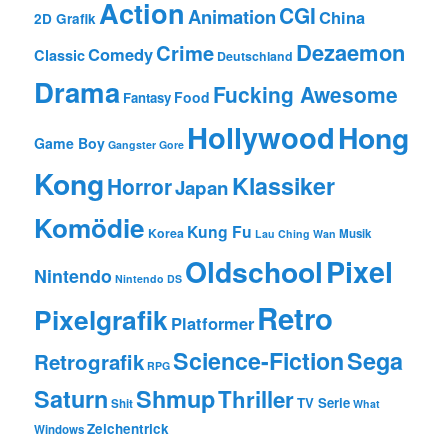
Action
CGI
Animation
China
2D Grafik
Dezaemon
Crime
Comedy
Classic
Deutschland
Drama
Fucking Awesome
Food
Fantasy
Hollywood
Hong
Game Boy
Gangster
Gore
Kong
Klassiker
Horror
Japan
Komödie
Kung Fu
Korea
Musik
Lau Ching Wan
Oldschool
Pixel
Nintendo
Nintendo DS
Retro
Pixelgrafik
Platformer
Science-Fiction
Sega
Retrografik
RPG
Saturn
Shmup
Thriller
TV Serie
Shit
What
Zeichentrick
Windows