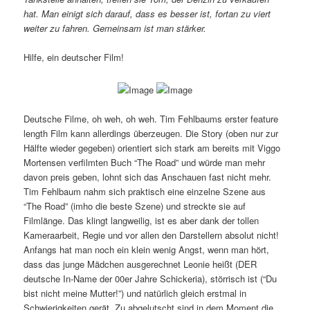
hat. Man einigt sich darauf, dass es besser ist, fortan zu viert
weiter zu fahren. Gemeinsam ist man stärker.
Hilfe, ein deutscher Film!
Deutsche Filme, oh weh, oh weh. Tim Fehlbaums erster feature
length Film kann allerdings überzeugen. Die Story (oben nur zur
Hälfte wieder gegeben) orientiert sich stark am bereits mit Viggo
Mortensen verfilmten Buch “The Road” und würde man mehr
davon preis geben, lohnt sich das Anschauen fast nicht mehr.
Tim Fehlbaum nahm sich praktisch eine einzelne Szene aus
“The Road” (imho die beste Szene) und streckte sie auf
Filmlänge. Das klingt langweilig, ist es aber dank der tollen
Kameraarbeit, Regie und vor allen den Darstellern absolut nicht!
Anfangs hat man noch ein klein wenig Angst, wenn man hört,
dass das junge Mädchen ausgerechnet Leonie heißt (DER
deutsche In-Name der 00er Jahre Schickeria), störrisch ist (“Du
bist nicht meine Mutter!”) und natürlich gleich erstmal in
Schwierigkeiten gerät. Zu abgelutscht sind in dem Moment die