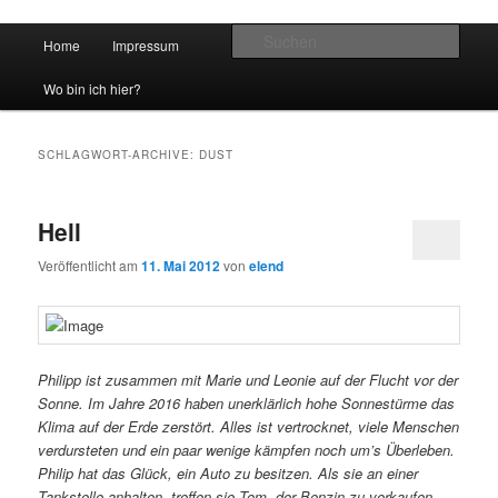
Hauptmenü
Such
Home
Impressum
Zum Inhalt wechseln
Zum sekundären Inhalt wechseln
vidgames.de
Wo bin ich hier?
SCHLAGWORT-ARCHIVE:
DUST
Hell
Veröffentlicht am
11. Mai 2012
von
elend
Philipp ist zusammen mit Marie und Leonie auf der Flucht vor der
Sonne. Im Jahre 2016 haben unerklärlich hohe Sonnestürme das
Klima auf der Erde zerstört. Alles ist vertrocknet, viele Menschen
verdursteten und ein paar wenige kämpfen noch um’s Überleben.
Philip hat das Glück, ein Auto zu besitzen. Als sie an einer
Tankstelle anhalten, treffen sie Tom, der Benzin zu verkaufen