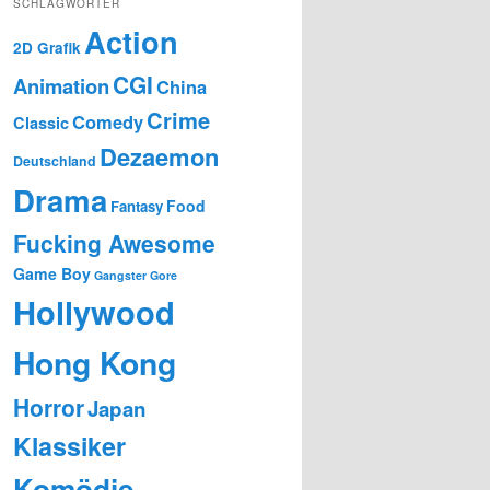
SCHLAGWÖRTER
Action
2D Grafik
CGI
Animation
China
Crime
Comedy
Classic
Dezaemon
Deutschland
Drama
Food
Fantasy
Fucking Awesome
Game Boy
Gangster
Gore
Hollywood
Hong Kong
Horror
Japan
Klassiker
Komödie