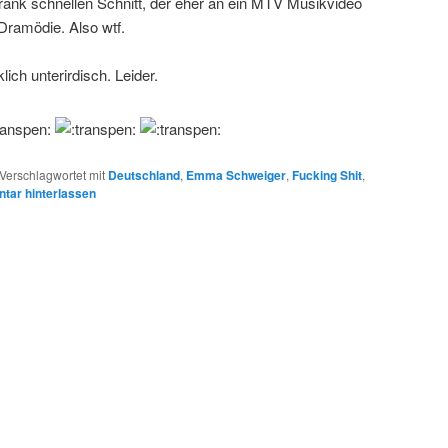
krank schnellen Schnitt, der eher an ein MTV Musikvideo
 Dramödie. Also wtf.
klich unterirdisch. Leider.
Verschlagwortet mit
Deutschland
,
Emma Schweiger
,
Fucking Shit
,
ar hinterlassen