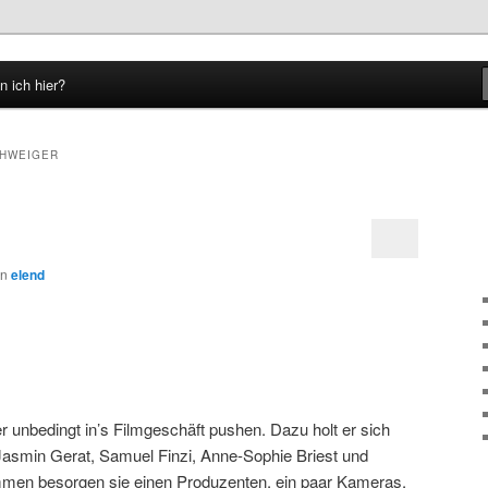
n ich hier?
hseln
HWEIGER
on
elend
er unbedingt in’s Filmgeschäft pushen. Dazu holt er sich
asmin Gerat, Samuel Finzi, Anne-Sophie Briest und
men besorgen sie einen Produzenten, ein paar Kameras,