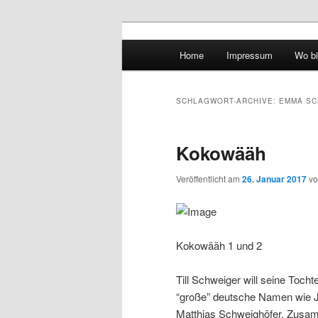
Hauptmenü
Home
Impressum
Wo bi
Zum Inhalt wechseln
Zum sekundären Inhalt wec
vidgames.de
SCHLAGWORT-ARCHIVE:
EMMA SC
Kokowääh
Veröffentlicht am
26. Januar 2017
v
Kokowääh 1 und 2
Till Schweiger will seine Tocht
“große” deutsche Namen wie J
Matthias Schweighöfer. Zusam