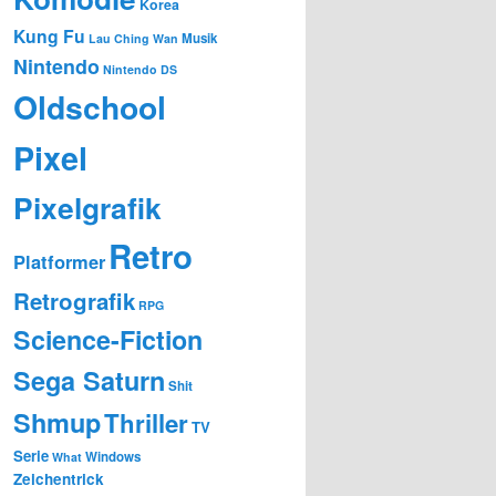
Korea
Kung Fu
Musik
Lau Ching Wan
Nintendo
Nintendo DS
Oldschool
Pixel
Pixelgrafik
Retro
Platformer
Retrografik
RPG
Science-Fiction
Sega Saturn
Shit
Shmup
Thriller
TV
Serie
Windows
What
Zeichentrick