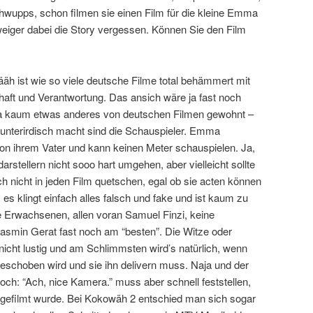
wupps, schon filmen sie einen Film für die kleine Emma
weiger dabei die Story vergessen. Können Sie den Film
äh ist wie so viele deutsche Filme total behämmert mit
haft und Verantwortung. Das ansich wäre ja fast noch
 ja kaum etwas anderes von deutschen Filmen gewohnt –
o unterirdisch macht sind die Schauspieler. Emma
von ihrem Vater und kann keinen Meter schauspielen. Ja,
darstellern nicht sooo hart umgehen, aber vielleicht sollte
h nicht in jeden Film quetschen, egal ob sie acten können
, es klingt einfach alles falsch und fake und ist kaum zu
e Erwachsenen, allen voran Samuel Finzi, keine
asmin Gerat fast noch am “besten”. Die Witze oder
nicht lustig und am Schlimmsten wird’s natürlich, wenn
choben wird und sie ihn delivern muss. Naja und der
h: “Ach, nice Kamera.” muss aber schnell feststellen,
 gefilmt wurde. Bei Kokowäh 2 entschied man sich sogar