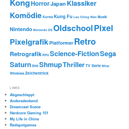
Kong
Klassiker
Horror
Japan
Komödie
Kung Fu
Korea
Musik
Lau Ching Wan
Oldschool
Pixel
Nintendo
Nintendo DS
Retro
Pixelgrafik
Platformer
Science-Fiction
Sega
Retrografik
RPG
Saturn
Shmup
Thriller
TV Serie
Shit
What
Zeichentrick
Windows
LINKS
Abgeschleppt
Andersdenkend
Dreamcast Scene
Hardcore Gaming 101
My Life in China
Redspotgames