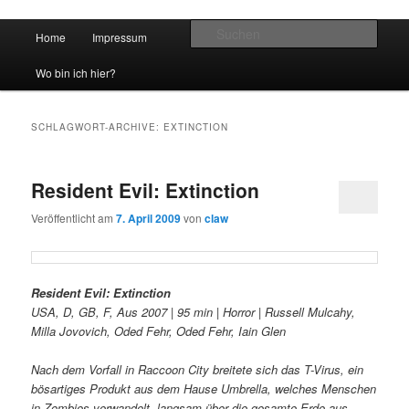
Hauptmenü
Such
Home
Impressum
Zum Inhalt wechseln
Zum sekundären Inhalt wechseln
vidgames.de
Wo bin ich hier?
SCHLAGWORT-ARCHIVE:
EXTINCTION
Resident Evil: Extinction
Veröffentlicht am
7. April 2009
von
claw
Resident Evil: Extinction
USA, D, GB, F, Aus 2007 | 95 min | Horror | Russell Mulcahy,
Milla Jovovich, Oded Fehr, Oded Fehr, Iain Glen
Nach dem Vorfall in Raccoon City breitete sich das T-Virus, ein
bösartiges Produkt aus dem Hause Umbrella, welches Menschen
in Zombies verwandelt, langsam über die gesamte Erde aus.