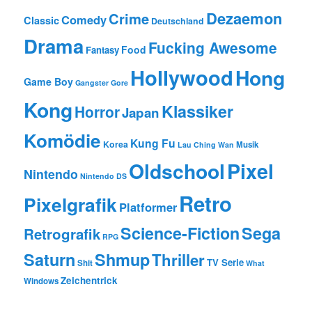
Dezaemon
Crime
Comedy
Classic
Deutschland
Drama
Fucking Awesome
Food
Fantasy
Hollywood
Hong
Game Boy
Gangster
Gore
Kong
Klassiker
Horror
Japan
Komödie
Kung Fu
Korea
Musik
Lau Ching Wan
Oldschool
Pixel
Nintendo
Nintendo DS
Retro
Pixelgrafik
Platformer
Science-Fiction
Sega
Retrografik
RPG
Saturn
Shmup
Thriller
TV Serie
Shit
What
Zeichentrick
Windows