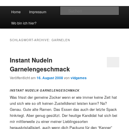
Hauptmenü
Such
Home
Impressum
Zum Inhalt wechseln
Zum sekundären Inhalt wechseln
vidgames.de
Wo bin ich hier?
SCHLAGWORT-ARCHIVE:
GARNELEN
Instant Nudeln
Garnelengeschmack
Veröffentlicht am
16. August 2008
von
vidgames
INSTANT NUDELN GARNELENGESCHMACK
Was frisst der gemeine Zocker wenn er wie immer keine Zeit hat
und sich wie so oft keinen Zustelldienst leisten kann? Na?
Genau. Gute alte Ramen. Das Essen das auch der letzte Spack
hinkriegt. Aber genug gesültzt. Der heutige Kandidat hat sich bei
mir mittlerweile zu einer meiner Lieblingssorten
herauskristallisiert, auch wenn dich Packung für den “Kenner”