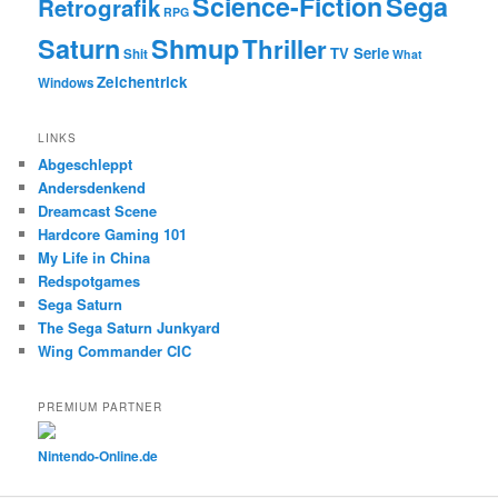
Science-Fiction
Sega
Retrografik
RPG
Saturn
Shmup
Thriller
TV Serie
Shit
What
Zeichentrick
Windows
LINKS
Abgeschleppt
Andersdenkend
Dreamcast Scene
Hardcore Gaming 101
My Life in China
Redspotgames
Sega Saturn
The Sega Saturn Junkyard
Wing Commander CIC
PREMIUM PARTNER
Nintendo-Online.de