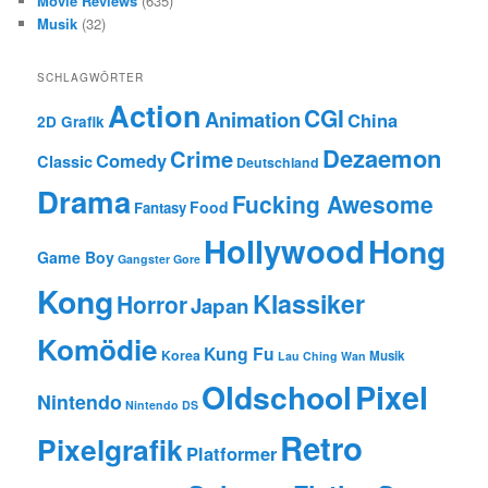
Movie Reviews
(635)
Musik
(32)
SCHLAGWÖRTER
Action
CGI
Animation
China
2D Grafik
Dezaemon
Crime
Comedy
Classic
Deutschland
Drama
Fucking Awesome
Food
Fantasy
Hollywood
Hong
Game Boy
Gangster
Gore
Kong
Klassiker
Horror
Japan
Komödie
Kung Fu
Korea
Musik
Lau Ching Wan
Oldschool
Pixel
Nintendo
Nintendo DS
Retro
Pixelgrafik
Platformer