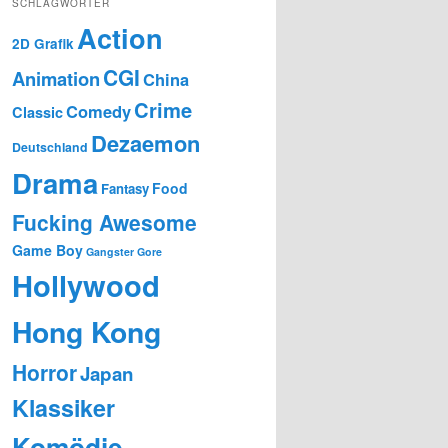
SCHLAGWÖRTER
Action
2D Grafik
CGI
Animation
China
Crime
Comedy
Classic
Dezaemon
Deutschland
Drama
Food
Fantasy
Fucking Awesome
Game Boy
Gangster
Gore
Hollywood
Hong Kong
Horror
Japan
Klassiker
Komödie