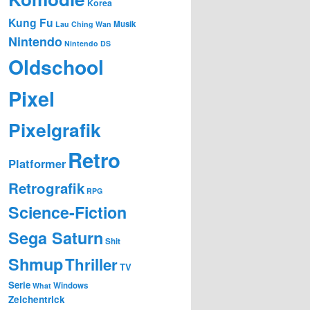
Korea
Kung Fu
Musik
Lau Ching Wan
Nintendo
Nintendo DS
Oldschool
Pixel
Pixelgrafik
Retro
Platformer
Retrografik
RPG
Science-Fiction
Sega Saturn
Shit
Shmup
Thriller
TV
Serie
Windows
What
Zeichentrick