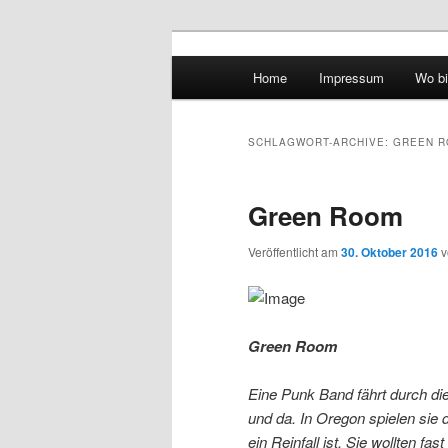
Hauptmenü
Home
Impressum
Wo bi
Zum Inhalt wechseln
Zum sekundären Inhalt wec
vidgames.de
SCHLAGWORT-ARCHIVE:
GREEN 
Green Room
Veröffentlicht am
30. Oktober 2016
Green Room
Eine Punk Band fährt durch di
und da. In Oregon spielen sie 
ein Reinfall ist. Sie wollten f