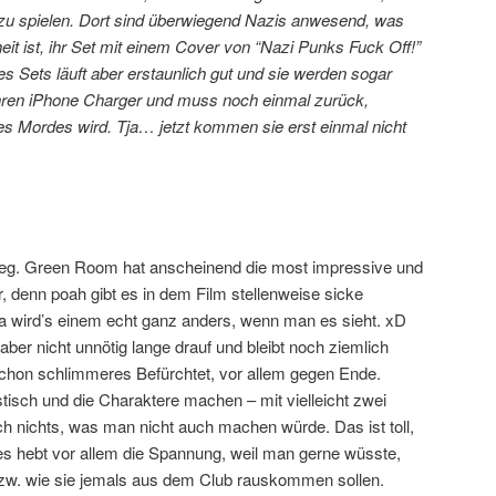
u spielen. Dort sind überwiegend Nazis anwesend, was
eit ist, ihr Set mit einem Cover von “Nazi Punks Fuck Off!”
s Sets läuft aber erstaunlich gut und sie werden sogar
ihren iPhone Charger und muss noch einmal zurück,
nes Mordes wird. Tja… jetzt kommen sie erst einmal nicht
rweg. Green Room hat anscheinend die most impressive und
r, denn poah gibt es in dem Film stellenweise sicke
 wird’s einem echt ganz anders, wenn man es sieht. xD
aber nicht unnötig lange drauf und bleibt noch ziemlich
 schon schlimmeres Befürchtet, vor allem gegen Ende.
istisch und die Charaktere machen – mit vielleicht zwei
ch nichts, was man nicht auch machen würde. Das ist toll,
s hebt vor allem die Spannung, weil man gerne wüsste,
bzw. wie sie jemals aus dem Club rauskommen sollen.