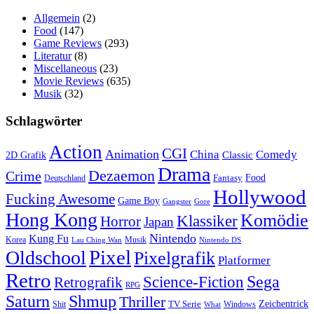
Allgemein
(2)
Food
(147)
Game Reviews
(293)
Literatur
(8)
Miscellaneous
(23)
Movie Reviews
(635)
Musik
(32)
Schlagwörter
Action
CGI
Animation
China
Comedy
Classic
2D Grafik
Drama
Dezaemon
Crime
Fantasy
Food
Deutschland
Hollywood
Fucking Awesome
Game Boy
Gangster
Gore
Hong Kong
Komödie
Klassiker
Horror
Japan
Nintendo
Kung Fu
Korea
Musik
Lau Ching Wan
Nintendo DS
Pixel
Oldschool
Pixelgrafik
Platformer
Retro
Science-Fiction
Sega
Retrografik
RPG
Saturn
Shmup
Thriller
TV Serie
Zeichentrick
Shit
Windows
What