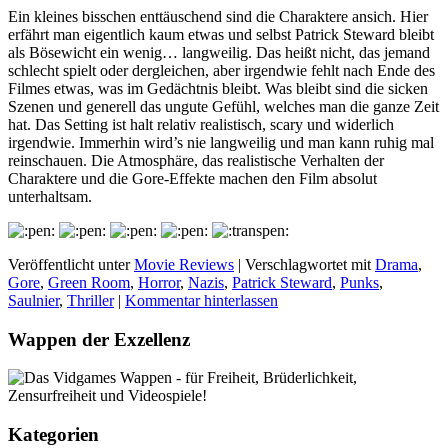
Ein kleines bisschen enttäuschend sind die Charaktere ansich. Hier
erfährt man eigentlich kaum etwas und selbst Patrick Steward bleibt
als Bösewicht ein wenig… langweilig. Das heißt nicht, das jemand
schlecht spielt oder dergleichen, aber irgendwie fehlt nach Ende des
Filmes etwas, was im Gedächtnis bleibt. Was bleibt sind die sicken
Szenen und generell das ungute Gefühl, welches man die ganze Zeit
hat. Das Setting ist halt relativ realistisch, scary und widerlich
irgendwie. Immerhin wird’s nie langweilig und man kann ruhig mal
reinschauen. Die Atmosphäre, das realistische Verhalten der
Charaktere und die Gore-Effekte machen den Film absolut
unterhaltsam.
Veröffentlicht unter
Movie Reviews
|
Verschlagwortet mit
Drama
,
Gore
,
Green Room
,
Horror
,
Nazis
,
Patrick Steward
,
Punks
,
Saulnier
,
Thriller
|
Kommentar hinterlassen
Wappen der Exzellenz
Kategorien