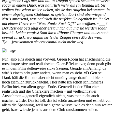
erfolgreiche Gigs hier und da. In Oregon spielen sie dann teilweise
sogar in einem Diner, was natürlich mehr als ein Reinfall ist. Sie
wollten fast schon weiter ziehen, als sie das Angebot bekommen, in
einem abgelegenen Clubhaus zu spielen. Dort sind überwiegend
Nazis anwesend, was natürlich die perfekte Gelegenheit ist, ihr Set
mit einem Cover von “Nazi Punks Fuck Off!” zu eröffnen. ~___?
Der Rest des Sets läuft aber erstaunlich gut und sie werden sogar
bezahlt. Leider vergisst Sam ihren iPhone Charger und muss noch
einmal zurück, woraufhin sie leider Zeugin eines Mordes wird.
Tja… jetzt kommen sie erst einmal nicht mehr weg.
Puh, also eins gleich mal vorweg. Green Room hat anscheinend die
most impressive und realistischen Gore-Effekte ever, denn poah gibt
es in dem Film stellenweise sicke Szenen. Gerade am Anfang, da
wird’s einem echt ganz anders, wenn man es sieht. xD Gott sei
Dank hält die Kamera aber nicht unnötig lange drauf und bleibt
noch ziemlich zurückhaltend. Hier hatte ich schon schlimmeres
Befürchtet, vor allem gegen Ende. Generell ist der Film eher
realistisch und die Charaktere machen – mit vielleicht zwei
Ausnahmen – generell eigentlich nichts, was man nicht auch
machen würde. Das ist toll, das ist schön anzusehen und es hebt vor
allem die Spannung, weil man gerne wüsste, wie es denn nun weiter
geht, bzw. wie sie jemals aus dem Club rauskommen sollen.