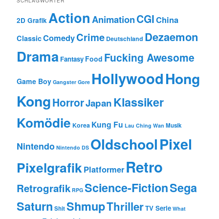
SCHLAGWÖRTER
Action
CGI
Animation
China
2D Grafik
Dezaemon
Crime
Comedy
Classic
Deutschland
Drama
Fucking Awesome
Food
Fantasy
Hollywood
Hong
Game Boy
Gangster
Gore
Kong
Klassiker
Horror
Japan
Komödie
Kung Fu
Korea
Musik
Lau Ching Wan
Oldschool
Pixel
Nintendo
Nintendo DS
Retro
Pixelgrafik
Platformer
Science-Fiction
Sega
Retrografik
RPG
Saturn
Shmup
Thriller
TV Serie
Shit
What