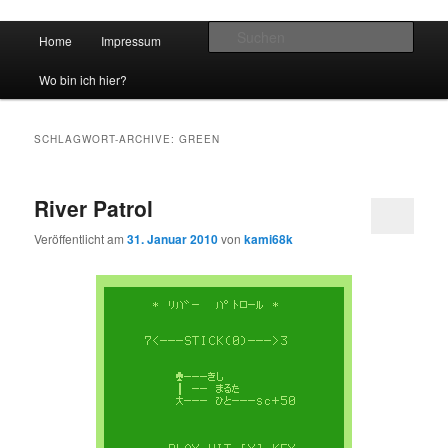
Hauptmenü
Such
Home
Impressum
Zum Inhalt wechseln
Zum sekundären Inhalt wechseln
vidgames.de
Wo bin ich hier?
SCHLAGWORT-ARCHIVE:
GREEN
River Patrol
Veröffentlicht am
31. Januar 2010
von
kami68k