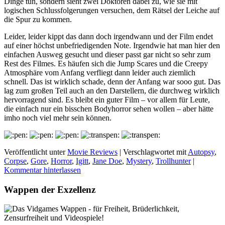
Dinge tun, sondern sieht zwei Doktoren dabei zu, wie sie mit
logischen Schlussfolgerungen versuchen, dem Rätsel der Leiche auf
die Spur zu kommen.
Leider, leider kippt das dann doch irgendwann und der Film endet
auf einer höchst unbefriedigenden Note. Irgendwie hat man hier den
einfachen Ausweg gesucht und dieser passt gar nicht so sehr zum
Rest des Filmes. Es häufen sich die Jump Scares und die Creepy
Atmosphäre vom Anfang verfliegt dann leider auch ziemlich
schnell. Das ist wirklich schade, denn der Anfang war sooo gut. Das
lag zum großen Teil auch an den Darstellern, die durchweg wirklich
hervorragend sind. Es bleibt ein guter Film – vor allem für Leute,
die einfach nur ein bisschen Bodyhorror sehen wollen – aber hätte
imho noch viel mehr sein können.
Veröffentlicht unter
Movie Reviews
|
Verschlagwortet mit
Autopsy
,
Corpse
,
Gore
,
Horror
,
Igitt
,
Jane Doe
,
Mystery
,
Trollhunter
|
Kommentar hinterlassen
Wappen der Exzellenz