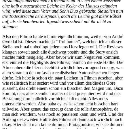
Bestattungsunternehmen / Krematorium. Als bei einem Massaker
eine halb ausgegrabene Leiche im Keller des Hauses gefunden
wird, wird diese zum Vater und Sohn Duo gebracht. Sie sollen nun
die Todesursache herausfinden, doch die Leiche gibt mehr Rätsel
auf, als sie beantwortet. Irgendetwas scheint mit ihr nicht zu
stimmen.
Also den Film schaute ich mir eigentlich nur an, weil er von André
Øvredal ist. Dieser machte ja “Trollhunter”, welchen ich an dieser
Stelle nochmal unbedingt jedem ans Herz legen will. Die Reviews
klangen soweit auch alle durchweg positiv und die Story ansich
machte mich neugierig. Aber bevor wir zum Negativen kommen,
erst einmal die Highlights des Filmes; nämlich die erste Hälfte. Die
Atmosphere die hier entsteht ist wirklich hervorragend creepy, was
allen voran an den unfassbar realistischen Autopsieszenen liegen
dürfte. Ich habe ja schon ein paar Leichen in Filmen gesehen, aber
wie realistisch hier seziert wird und vor allem der/die/das Gore
aussieht, das dreht einem schon ein bisschen den Magen um. Dazu
kommt, dass alles ziemlich matter of fact presentiert wird und das
Bestattungsduo natürlich vor nichts halt macht. Alles muss
untersucht werden. Also paha ey, es ist schon echt bisschen hart
teilweise. Aber genau das erzeugt dann die tolle Atmosphäre, da
man sich wundern, was noch so passieren kann und wird. Und der
Anfang der zweiten Hälfte des Filmes ist dann auch wirklich noch
okay. Hier sieht man keine dummen Protagonisten, wie sie dumme