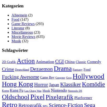
Kategorien
Allgemein
(2)
Food
(147)
Game Reviews
(293)
Literatur
(8)
Miscellaneous
(23)
Movie Reviews
(635)
Musik
(32)
Schlagwörter
Action
CGI
Animation
China
Comedy
Classic
2D Grafik
Drama
Dezaemon
Crime
Fantasy
Food
Deutschland
Hollywood
Fucking Awesome
Game Boy
Gangster
Gore
Hong Kong
Komödie
Klassiker
Horror
Japan
Nintendo
Kung Fu
Korea
Musik
Lau Ching Wan
Nintendo DS
Pixel
Oldschool
Pixelgrafik
Platformer
Retro
Science-Fiction
Sega
Retrografik
RPG