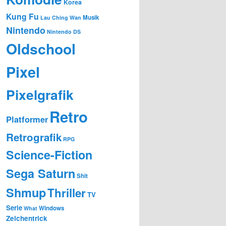
Korea
Kung Fu
Musik
Lau Ching Wan
Nintendo
Nintendo DS
Oldschool
Pixel
Pixelgrafik
Retro
Platformer
Retrografik
RPG
Science-Fiction
Sega Saturn
Shit
Shmup
Thriller
TV
Serie
Windows
What
Zeichentrick