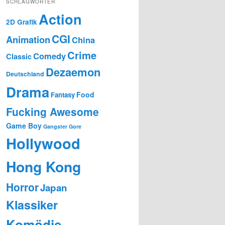
SCHLAGWÖRTER
Action
2D Grafik
CGI
Animation
China
Crime
Comedy
Classic
Dezaemon
Deutschland
Drama
Food
Fantasy
Fucking Awesome
Game Boy
Gangster
Gore
Hollywood
Hong Kong
Horror
Japan
Klassiker
Komödie