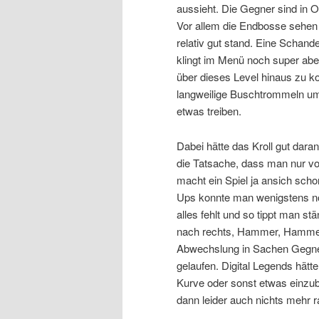
aussieht. Die Gegner sind in 
Vor allem die Endbosse sehen 
relativ gut stand. Eine Schan
klingt im Menü noch super aben
über dieses Level hinaus zu k
langweilige Buschtrommeln um
etwas treiben.
Dabei hätte das Kroll gut daran
die Tatsache, dass man nur von
macht ein Spiel ja ansich schon
Ups konnte man wenigstens no
alles fehlt und so tippt man st
nach rechts, Hammer, Hammer li
Abwechslung in Sachen Gegner
gelaufen. Digital Legends hätt
Kurve oder sonst etwas einzu
dann leider auch nichts mehr r