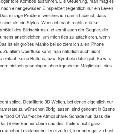
 sogar tolle Kombos ausführen. Die Steuerung, man mag es
ach einer gewissen Einspielzeit (eigentlich nur ein Level)
 Das einzige Problem, welches ich damit habe ist, dass
 sind, als ein Stylus. Wenn ich nach rechts drücke,
oßteil des Bildschirms und somit auch der Gegner, die
umens anschleichen, um mich fies zu attackieren, wenn
Das ist ein großes Manko bei so ziemlich allen iPhone
te. Zu allem Überfluss kann man natürlich auch nicht
s einfach keine Buttons, bzw. Symbole dafür gibt. So wird
ern einfach geschlagen ohne irgendeine Möglichkeit dies
recht solide. Detaillierte 3D Welten, bei denen eigentlich nur
 Framerate zu wünschen übrig lassen, sind gekonnt in Szene
tige “God Of War”-sche Atmosphäre. Schade nur, dass die
rks (Siehe Banner oben) und des Trailers nicht ganz
mancher Levelabschnitt viel zu trist, leer oder gar zu bunt