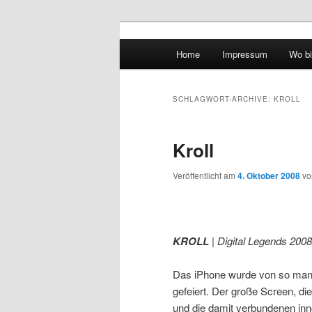
Hauptmenü
Home
Impressum
Wo bi
Zum Inhalt wechseln
Zum sekundären Inhalt wec
vidgames.de
SCHLAGWORT-ARCHIVE:
KROLL
Kroll
Veröffentlicht am
4. Oktober 2008
v
KROLL
| Digital Legends 2008
Das iPhone wurde von so manc
gefeiert. Der große Screen, 
und die damit verbundenen inn