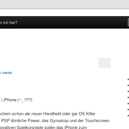
n ich hier?
hseln
on
elend
 | iPhone (~_???)
hem schon als neuer Handheld oder gar DS Killer
die PSP ähnliche Power, das Gyroskop und der Touchscreen
ovativen Spielkonzepte sollen das iPhone zum