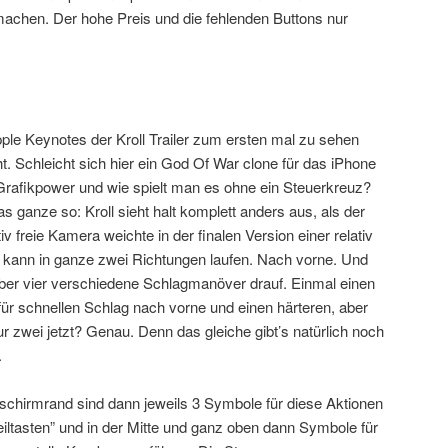
achen. Der hohe Preis und die fehlenden Buttons nur
pple Keynotes der Kroll Trailer zum ersten mal zu sehen
ht. Schleicht sich hier ein God Of War clone für das iPhone
Grafikpower und wie spielt man es ohne ein Steuerkreuz?
as ganze so: Kroll sieht halt komplett anders aus, als der
ativ freie Kamera weichte in der finalen Version einer relativ
ll kann in ganze zwei Richtungen laufen. Nach vorne. Und
aber vier verschiedene Schlagmanöver drauf. Einmal einen
r schnellen Schlag nach vorne und einen härteren, aber
 zwei jetzt? Genau. Denn das gleiche gibt’s natürlich noch
.
schirmrand sind dann jeweils 3 Symbole für diese Aktionen
feiltasten” und in der Mitte und ganz oben dann Symbole für