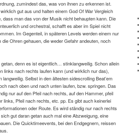
Ordnung, zumindest das, was von ihnen zu erkennen ist.
wirklich gut aus und halten einem God Of War Vergleich
de, dass man das von der Musik nicht behaupten kann. Die
teuerlich und orchestral, schafft es aber im Spiel nicht
ommen. Im Gegenteil, in späteren Levels werden einem nur
 die Ohren gehauen, die weder Gefahr andeuten, noch
 getan, denn es ist eigentlich… stinklangweilig. Schon allein
 links nach rechts laufen kann (und wirklich nur das),
 langweilig. Selbst in den ältesten sidescrolling Beat’em
ch nach oben und nach unten laufen, bzw. springen. Das
ändig nur auf den Pfeil nach rechts, auf den Hammer, pfeil
nks, Pfeil nach rechts, etc. pp. Es gibt auch keinerlei
formationen oder Route. Es wird ständig nur nach rechts
e sich gut daran getan auch mal eine Abzweigung, eine
bauen. Die Quicktimeevents, bei den Endgegnern, reissen
aus.