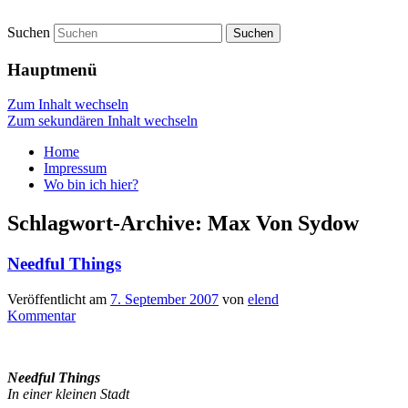
Suchen
vidgames.de
Hauptmenü
Zum Inhalt wechseln
Zum sekundären Inhalt wechseln
Home
Impressum
Wo bin ich hier?
Schlagwort-Archive:
Max Von Sydow
Needful Things
Veröffentlicht am
7. September 2007
von
elend
Kommentar
Needful Things
In einer kleinen Stadt