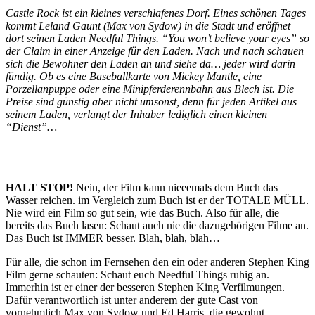
Castle Rock ist ein kleines verschlafenes Dorf. Eines schönen Tages
kommt Leland Gaunt (Max von Sydow) in die Stadt und eröffnet
dort seinen Laden Needful Things. “You won’t believe your eyes” so
der Claim in einer Anzeige für den Laden. Nach und nach schauen
sich die Bewohner den Laden an und siehe da… jeder wird darin
fündig. Ob es eine Baseballkarte von Mickey Mantle, eine
Porzellanpuppe oder eine Minipferderennbahn aus Blech ist. Die
Preise sind günstig aber nicht umsonst, denn für jeden Artikel aus
seinem Laden, verlangt der Inhaber lediglich einen kleinen
“Dienst”…
HALT STOP!
Nein, der Film kann nieeemals dem Buch das
Wasser reichen. im Vergleich zum Buch ist er der TOTALE MÜLL.
Nie wird ein Film so gut sein, wie das Buch. Also für alle, die
bereits das Buch lasen: Schaut auch nie die dazugehörigen Filme an.
Das Buch ist IMMER besser. Blah, blah, blah…
Für alle, die schon im Fernsehen den ein oder anderen Stephen King
Film gerne schauten: Schaut euch Needful Things ruhig an.
Immerhin ist er einer der besseren Stephen King Verfilmungen.
Dafür verantwortlich ist unter anderem der gute Cast von
vornehmlich Max von Sydow und Ed Harris, die gewohnt