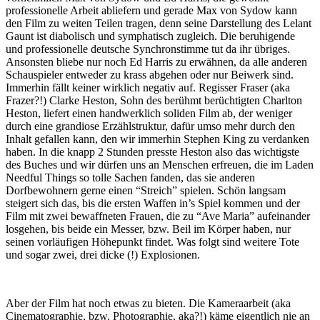
professionelle Arbeit abliefern und gerade Max von Sydow kann
den Film zu weiten Teilen tragen, denn seine Darstellung des Lelant
Gaunt ist diabolisch und symphatisch zugleich. Die beruhigende
und professionelle deutsche Synchronstimme tut da ihr übriges.
Ansonsten bliebe nur noch Ed Harris zu erwähnen, da alle anderen
Schauspieler entweder zu krass abgehen oder nur Beiwerk sind.
Immerhin fällt keiner wirklich negativ auf. Regisser Fraser (aka
Frazer?!) Clarke Heston, Sohn des berühmt berüchtigten Charlton
Heston, liefert einen handwerklich soliden Film ab, der weniger
durch eine grandiose Erzählstruktur, dafür umso mehr durch den
Inhalt gefallen kann, den wir immerhin Stephen King zu verdanken
haben. In die knapp 2 Stunden presste Heston also das wichtigste
des Buches und wir dürfen uns an Menschen erfreuen, die im Laden
Needful Things so tolle Sachen fanden, das sie anderen
Dorfbewohnern gerne einen “Streich” spielen. Schön langsam
steigert sich das, bis die ersten Waffen in’s Spiel kommen und der
Film mit zwei bewaffneten Frauen, die zu “Ave Maria” aufeinander
losgehen, bis beide ein Messer, bzw. Beil im Körper haben, nur
seinen vorläufigen Höhepunkt findet. Was folgt sind weitere Tote
und sogar zwei, drei dicke (!) Explosionen.
Aber der Film hat noch etwas zu bieten. Die Kameraarbeit (aka
Cinematographie, bzw. Photographie, aka?!) käme eigentlich nie an