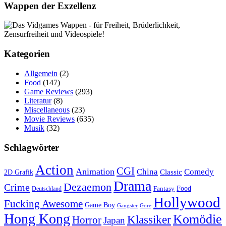
Wappen der Exzellenz
Kategorien
Allgemein
(2)
Food
(147)
Game Reviews
(293)
Literatur
(8)
Miscellaneous
(23)
Movie Reviews
(635)
Musik
(32)
Schlagwörter
Action
CGI
Animation
China
Comedy
Classic
2D Grafik
Drama
Dezaemon
Crime
Fantasy
Food
Deutschland
Hollywood
Fucking Awesome
Game Boy
Gangster
Gore
Hong Kong
Komödie
Klassiker
Horror
Japan