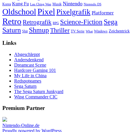
Nintendo
Kung Fu
Korea
Musik
Lau Ching Wan
Nintendo DS
Pixel
Oldschool
Pixelgrafik
Platformer
Retro
Science-Fiction
Sega
Retrografik
RPG
Saturn
Shmup
Thriller
TV Serie
Zeichentrick
Shit
Windows
What
Links
Abgeschleppt
Andersdenkend
Dreamcast Scene
Hardcore Gaming 101
My Life in China
Redspotgames
Sega Saturn
The Sega Saturn Junkyard
Wing Commander CIC
Premium Partner
Nintendo-Online.de
Proudly powered by WordPress