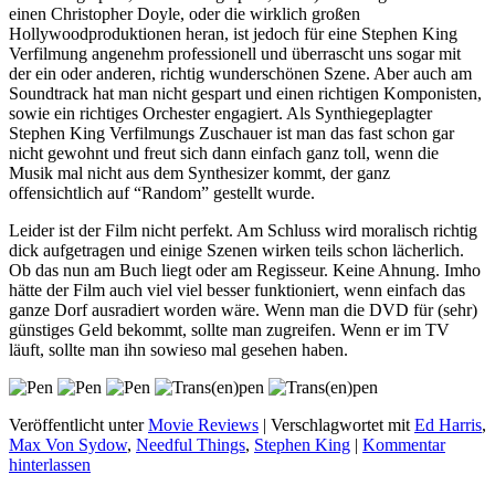
einen Christopher Doyle, oder die wirklich großen
Hollywoodproduktionen heran, ist jedoch für eine Stephen King
Verfilmung angenehm professionell und überrascht uns sogar mit
der ein oder anderen, richtig wunderschönen Szene. Aber auch am
Soundtrack hat man nicht gespart und einen richtigen Komponisten,
sowie ein richtiges Orchester engagiert. Als Synthiegeplagter
Stephen King Verfilmungs Zuschauer ist man das fast schon gar
nicht gewohnt und freut sich dann einfach ganz toll, wenn die
Musik mal nicht aus dem Synthesizer kommt, der ganz
offensichtlich auf “Random” gestellt wurde.
Leider ist der Film nicht perfekt. Am Schluss wird moralisch richtig
dick aufgetragen und einige Szenen wirken teils schon lächerlich.
Ob das nun am Buch liegt oder am Regisseur. Keine Ahnung. Imho
hätte der Film auch viel viel besser funktioniert, wenn einfach das
ganze Dorf ausradiert worden wäre. Wenn man die DVD für (sehr)
günstiges Geld bekommt, sollte man zugreifen. Wenn er im TV
läuft, sollte man ihn sowieso mal gesehen haben.
Veröffentlicht unter
Movie Reviews
|
Verschlagwortet mit
Ed Harris
,
Max Von Sydow
,
Needful Things
,
Stephen King
|
Kommentar
hinterlassen