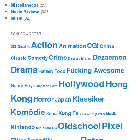
Miscellaneous
(23)
Movie Reviews
(635)
Musik
(32)
SCHLAGWÖRTER
Action
CGI
Animation
China
2D Grafik
Dezaemon
Crime
Comedy
Classic
Deutschland
Drama
Fucking Awesome
Food
Fantasy
Hollywood
Hong
Game Boy
Gangster
Gore
Kong
Klassiker
Horror
Japan
Komödie
Kung Fu
Korea
Musik
Lau Ching Wan
Oldschool
Pixel
Nintendo
Nintendo DS
Retro