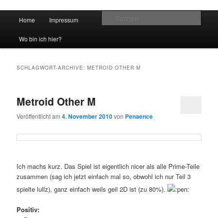
Hauptmenü
Such
Home
Impressum
Zum Inhalt wechseln
Zum sekundären Inhalt wechseln
vidgames.de
Wo bin ich hier?
SCHLAGWORT-ARCHIVE:
METROID OTHER M
Metroid Other M
Veröffentlicht am
4. November 2010
von
Penaence
Ich machs kurz. Das Spiel ist eigentlich nicer als alle Prime-Teile
zusammen (sag ich jetzt einfach mal so, obwohl ich nur Teil 3
spielte lullz), ganz einfach weils geil 2D ist (zu 80%).
Positiv: