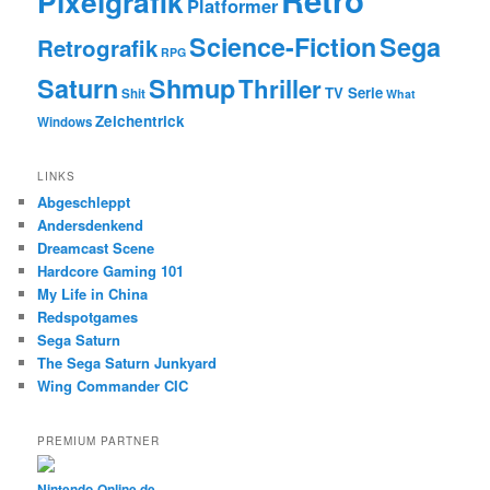
Pixelgrafik
Platformer
Science-Fiction
Sega
Retrografik
RPG
Saturn
Shmup
Thriller
TV Serie
Shit
What
Zeichentrick
Windows
LINKS
Abgeschleppt
Andersdenkend
Dreamcast Scene
Hardcore Gaming 101
My Life in China
Redspotgames
Sega Saturn
The Sega Saturn Junkyard
Wing Commander CIC
PREMIUM PARTNER
Nintendo-Online.de