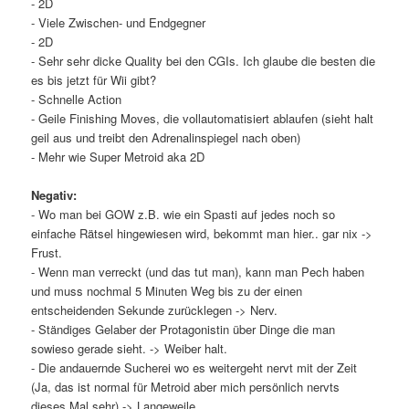
- 2D
- Viele Zwischen- und Endgegner
- 2D
- Sehr sehr dicke Quality bei den CGIs. Ich glaube die besten die
es bis jetzt für Wii gibt?
- Schnelle Action
- Geile Finishing Moves, die vollautomatisiert ablaufen (sieht halt
geil aus und treibt den Adrenalinspiegel nach oben)
- Mehr wie Super Metroid aka 2D
Negativ:
- Wo man bei GOW z.B. wie ein Spasti auf jedes noch so
einfache Rätsel hingewiesen wird, bekommt man hier.. gar nix ->
Frust.
- Wenn man verreckt (und das tut man), kann man Pech haben
und muss nochmal 5 Minuten Weg bis zu der einen
entscheidenden Sekunde zurücklegen -> Nerv.
- Ständiges Gelaber der Protagonistin über Dinge die man
sowieso gerade sieht. -> Weiber halt.
- Die andauernde Sucherei wo es weitergeht nervt mit der Zeit
(Ja, das ist normal für Metroid aber mich persönlich nervts
dieses Mal sehr) -> Langeweile.