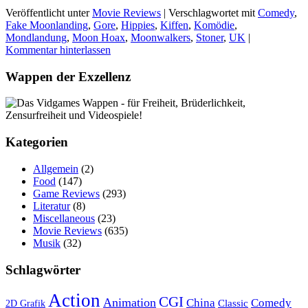
Veröffentlicht unter
Movie Reviews
|
Verschlagwortet mit
Comedy
,
Fake Moonlanding
,
Gore
,
Hippies
,
Kiffen
,
Komödie
,
Mondlandung
,
Moon Hoax
,
Moonwalkers
,
Stoner
,
UK
|
Kommentar hinterlassen
Wappen der Exzellenz
Kategorien
Allgemein
(2)
Food
(147)
Game Reviews
(293)
Literatur
(8)
Miscellaneous
(23)
Movie Reviews
(635)
Musik
(32)
Schlagwörter
Action
CGI
Animation
China
Comedy
Classic
2D Grafik