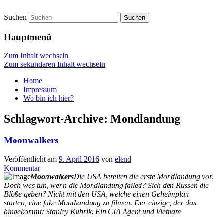
Suchen
vidgames.de
Hauptmenü
Zum Inhalt wechseln
Zum sekundären Inhalt wechseln
Home
Impressum
Wo bin ich hier?
Schlagwort-Archive:
Mondlandung
Moonwalkers
Veröffentlicht am
9. April 2016
von
elend
Kommentar
Moonwalkers
Die USA bereiten die erste Mondlandung vor.
Doch was tun, wenn die Mondlandung failed? Sich den Russen die
Blöße geben? Nicht mit den USA, welche einen Geheimplan
starten, eine fake Mondlandung zu filmen. Der einzige, der das
hinbekommt: Stanley Kubrik. Ein CIA Agent und Vietnam