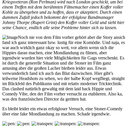
Kriegsveteran (Ron Perlman) wird nach London geschickt, um bei
einem Treffen mit dem berühmten Filmemacher einen Koffer voller
Kohle zu übergeben und zu hoffen, dass er akzeptiert. Durch einen
dummen Zufall jedoch bekommt der erfolglose Bandmanager
Johnny Thorpe (Rupert Grint) den Koffer voller Geld und sieht hier
seine Chance, endlich alle seine Probleme hinter sich zu lassen.
Noch nie von dem Film vorher gehört aber die Story ansich
fand ich ganz interessant bzw. lustig für eine Komödie. Und naja, es
war auch wirklich ganz okay so weit, vor allem wenn sich die
Hippies daran machen, eine Mondlandung zu filmen, aber
irgendwie wurden hier viele Möglichkeiten für Gags verschenkt. Es
ist durch die generelle Situation und die Stoner im Film ganz
amusing aber die großen Lacher bleiben leider aus. Etwas
verwunderlich fand ich auch das Blut dazwischen. Hier gibt’s
teilweise Headshots zu sehen, wo der halbe Kopf wegfliegt, straight
im Blickfeld des Publikums und mit relativ moderner Tricktechnik.
Das clashed natürlich gewaltig mit dem laid back Hippie und
Comedy Vibe, den der Film vorher versucht zu etablieren. Also ka,
was den französischen Director da geritten hat.
Es bleibt leider ein etwas erfolgloser Versuch, eine Stoner-Comedy
über eine fake Mondlandung zu machen. Schade irgendwie.