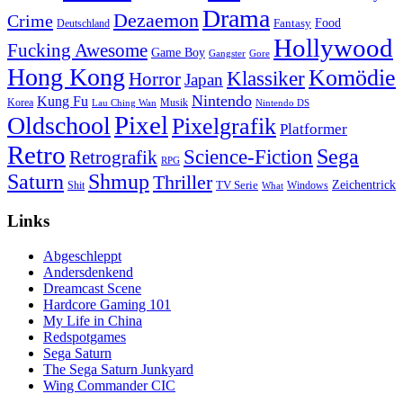
Drama
Dezaemon
Crime
Fantasy
Food
Deutschland
Hollywood
Fucking Awesome
Game Boy
Gangster
Gore
Hong Kong
Komödie
Klassiker
Horror
Japan
Nintendo
Kung Fu
Korea
Musik
Lau Ching Wan
Nintendo DS
Pixel
Oldschool
Pixelgrafik
Platformer
Retro
Science-Fiction
Sega
Retrografik
RPG
Saturn
Shmup
Thriller
TV Serie
Zeichentrick
Shit
Windows
What
Links
Abgeschleppt
Andersdenkend
Dreamcast Scene
Hardcore Gaming 101
My Life in China
Redspotgames
Sega Saturn
The Sega Saturn Junkyard
Wing Commander CIC