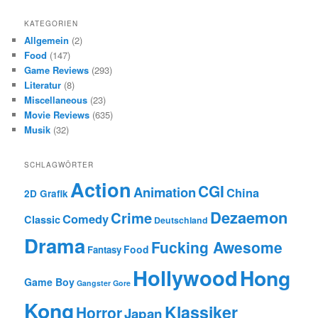
KATEGORIEN
Allgemein
(2)
Food
(147)
Game Reviews
(293)
Literatur
(8)
Miscellaneous
(23)
Movie Reviews
(635)
Musik
(32)
SCHLAGWÖRTER
Action
CGI
Animation
China
2D Grafik
Dezaemon
Crime
Comedy
Classic
Deutschland
Drama
Fucking Awesome
Food
Fantasy
Hollywood
Hong
Game Boy
Gangster
Gore
Kong
Klassiker
Horror
Japan