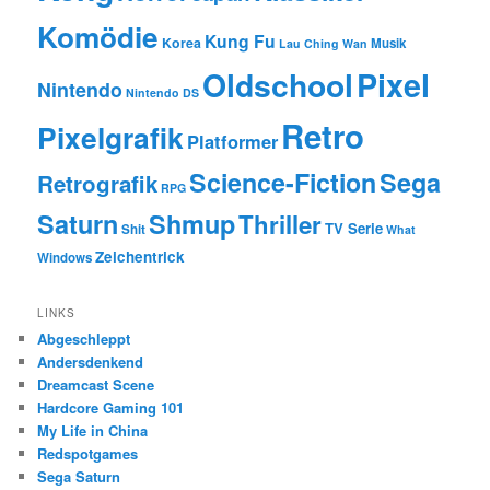
Komödie
Kung Fu
Korea
Musik
Lau Ching Wan
Oldschool
Pixel
Nintendo
Nintendo DS
Retro
Pixelgrafik
Platformer
Science-Fiction
Sega
Retrografik
RPG
Saturn
Shmup
Thriller
TV Serie
Shit
What
Zeichentrick
Windows
LINKS
Abgeschleppt
Andersdenkend
Dreamcast Scene
Hardcore Gaming 101
My Life in China
Redspotgames
Sega Saturn