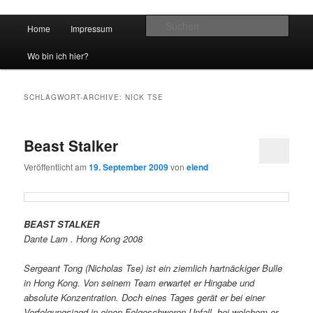
Hauptmenü
Such
Home
Impressum
Zum Inhalt wechseln
Zum sekundären Inhalt wechseln
vidgames.de
Wo bin ich hier?
SCHLAGWORT-ARCHIVE:
NICK TSE
Beast Stalker
Veröffentlicht am
19. September 2009
von
elend
BEAST STALKER
Dante Lam . Hong Kong 2008
Sergeant Tong (Nicholas Tse) ist ein ziemlich hartnäckiger Bulle
in Hong Kong. Von seinem Team erwartet er Hingabe und
absolute Konzentration. Doch eines Tages gerät er bei einer
Verfolgungsjagd in einen Folgeschweren Unfall, bei welchem er