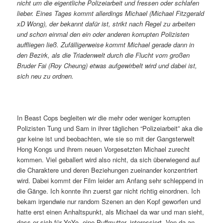
nicht um die eigentliche Polizeiarbeit und fressen oder schlafen
lieber. Eines Tages kommt allerdings Michael (Michael Fitzgerald
xD Wong), der bekannt dafür ist, strikt nach Regel zu arbeiten
und schon einmal den ein oder anderen korrupten Polizisten
auffliegen ließ. Zufälligerweise kommt Michael gerade dann in
den Bezirk, als die Triadenwelt durch die Flucht vom großen
Bruder Fai (Roy Cheung) etwas aufgewirbelt wird und dabei ist,
sich neu zu ordnen.
In Beast Cops begleiten wir die mehr oder weniger korrupten
Polizisten Tung und Sam in ihrer täglichen “Polizeiarbeit” aka die
gar keine ist und beobachten, wie sie so mit der Gangsterwelt
Hong Kongs und ihrem neuen Vorgesetzten Michael zurecht
kommen. Viel geballert wird also nicht, da sich überwiegend auf
die Charaktere und deren Beziehungen zueinander konzentriert
wird. Dabei kommt der Film leider am Anfang sehr schleppend in
die Gänge. Ich konnte ihn zuerst gar nicht richtig einordnen. Ich
bekam irgendwie nur random Szenen an den Kopf geworfen und
hatte erst einen Anhaltspunkt, als Michael da war und man sieht,
dass er sich für YoYo, eine Puffmutter, interessiert. Von da an