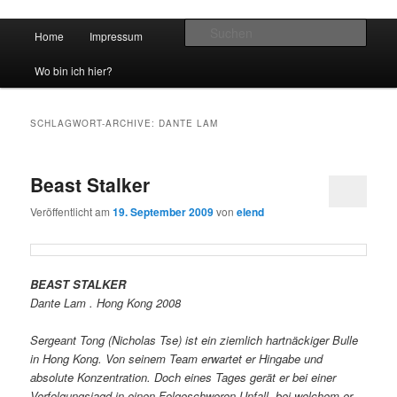
Hauptmenü
Such
Home
Impressum
Zum Inhalt wechseln
Zum sekundären Inhalt wechseln
vidgames.de
Wo bin ich hier?
SCHLAGWORT-ARCHIVE:
DANTE LAM
Beast Stalker
Veröffentlicht am
19. September 2009
von
elend
BEAST STALKER
Dante Lam . Hong Kong 2008
Sergeant Tong (Nicholas Tse) ist ein ziemlich hartnäckiger Bulle
in Hong Kong. Von seinem Team erwartet er Hingabe und
absolute Konzentration. Doch eines Tages gerät er bei einer
Verfolgungsjagd in einen Folgeschweren Unfall, bei welchem er