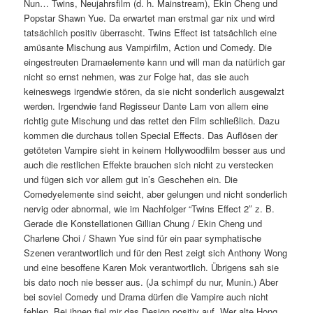
Nun… Twins, Neujahrsfilm (d. h. Mainstream), Ekin Cheng und
Popstar Shawn Yue. Da erwartet man erstmal gar nix und wird
tatsächlich positiv überrascht. Twins Effect ist tatsächlich eine
amüsante Mischung aus Vampirfilm, Action und Comedy. Die
eingestreuten Dramaelemente kann und will man da natürlich gar
nicht so ernst nehmen, was zur Folge hat, das sie auch
keineswegs irgendwie stören, da sie nicht sonderlich ausgewalzt
werden. Irgendwie fand Regisseur Dante Lam von allem eine
richtig gute Mischung und das rettet den Film schließlich. Dazu
kommen die durchaus tollen Special Effects. Das Auflösen der
getöteten Vampire sieht in keinem Hollywoodfilm besser aus und
auch die restlichen Effekte brauchen sich nicht zu verstecken
und fügen sich vor allem gut in’s Geschehen ein. Die
Comedyelemente sind seicht, aber gelungen und nicht sonderlich
nervig oder abnormal, wie im Nachfolger “Twins Effect 2″ z. B.
Gerade die Konstellationen Gillian Chung / Ekin Cheng und
Charlene Choi / Shawn Yue sind für ein paar symphatische
Szenen verantwortlich und für den Rest zeigt sich Anthony Wong
und eine besoffene Karen Mok verantwortlich. Übrigens sah sie
bis dato noch nie besser aus. (Ja schimpf du nur, Munin.) Aber
bei soviel Comedy und Drama dürfen die Vampire auch nicht
fehlen. Bei ihnen fiel mir das Design positiv auf. Wer alte Hong