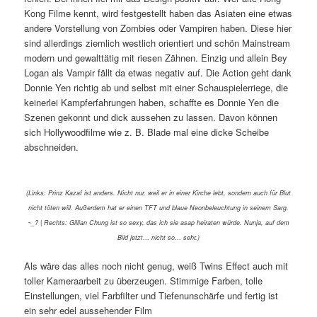
Kong Filme kennt, wird festgestellt haben das Asiaten eine etwas
andere Vorstellung von Zombies oder Vampiren haben. Diese hier
sind allerdings ziemlich westlich orientiert und schön Mainstream
modern und gewalttätig mit riesen Zähnen. Einzig und allein Bey
Logan als Vampir fällt da etwas negativ auf. Die Action geht dank
Donnie Yen richtig ab und selbst mit einer Schauspielerriege, die
keinerlei Kampferfahrungen haben, schaffte es Donnie Yen die
Szenen gekonnt und dick aussehen zu lassen. Davon können
sich Hollywoodfilme wie z. B. Blade mal eine dicke Scheibe
abschneiden.
(Links: Prinz Kazaf ist anders. Nicht nur, weil er in einer Kirche lebt, sondern auch für Blut
nicht töten will. Außerdem hat er einen TFT und blaue Neonbeleuchtung in seinem Sarg.
~_? | Rechts: Gillian Chung ist so sexy, das ich sie asap heiraten würde. Nunja, auf dem
Bild jetzt… nicht so… sehr.)
Als wäre das alles noch nicht genug, weiß Twins Effect auch mit
toller Kameraarbeit zu überzeugen. Stimmige Farben, tolle
Einstellungen, viel Farbfilter und Tiefenunschärfe und fertig ist
ein sehr edel aussehender Film