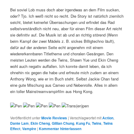
Bei soviel Lob muss doch aber irgendwas an dem Film sucken,
oder? Tjo. Ich weiß nicht so recht. Die Story ist natürlich ziemlich
seicht, bietet keinerlei Überraschungen und erfindet das Rad
selbstverständlich nicht neu, aber für einen Film dieser Art reicht
sie definitiv auf. Die Musik ist ab und an richtig störend (Wenn
beim Kampf der zwei Mädels z. B. sickes Billigtechno läuft),
dafür auf der anderen Seite echt angenehm mit einem
wiedererkennbaren Titletheme und choralen Gesängen. Den
meisten Leuten werden die Twins, Shawn Yue und Ekin Cheng
wohl auch negativ auffallen. Ich konnte damit leben, da ich
ohnehin nix gegen die habe und erfreute mich zudem an einem
Anthony Wong, wie er im Buch steht. Selbst Jackie Chan fand
eine gute Mischung aus Cameo und Nebenrolle. Alles in allem
ein toller Mainstreamvampirfilm aus Hong Kong.
Veröffentlicht unter
Movie Reviews
|
Verschlagwortet mit
Action
,
Dante Lam
,
Ekin Cheng
,
Gillian Chung
,
Kung Fu
,
Twins
,
Twins
Effect
,
Vampire
|
Kommentar hinterlassen