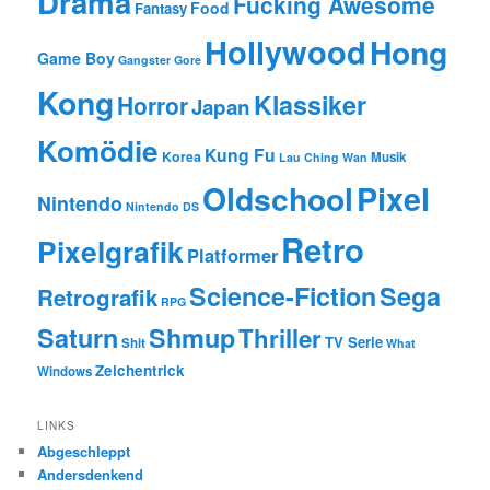
Drama
Fucking Awesome
Food
Fantasy
Hollywood
Hong
Game Boy
Gangster
Gore
Kong
Klassiker
Horror
Japan
Komödie
Kung Fu
Korea
Musik
Lau Ching Wan
Oldschool
Pixel
Nintendo
Nintendo DS
Retro
Pixelgrafik
Platformer
Science-Fiction
Sega
Retrografik
RPG
Saturn
Shmup
Thriller
TV Serie
Shit
What
Zeichentrick
Windows
LINKS
Abgeschleppt
Andersdenkend