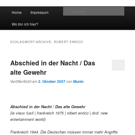
Hauptmenü
Such
Home
Impressum
Zum Inhalt wechseln
Zum sekundären Inhalt wechseln
vidgames.de
Wo bin ich hier?
SCHLAGWORT-ARCHIVE:
ROBERT ENRICO
Abschied in der Nacht / Das
alte Gewehr
Veröffentlicht am
2. Oktober 2007
von
Munin
Abschied in der Nacht / Das alte Gewehr
(le vieux fusil | frankreich 1975 | robert enrico | dvd: new
entertainment world)
Frankreich 1944. Die Deutschen müssen immer mehr Angriffe