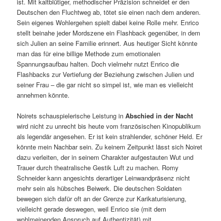
ist. Mit kaltblütiger, methodischer Präzision schneidet er den
Deutschen den Fluchtweg ab, tötet sie einen nach dem anderen.
Sein eigenes Wohlergehen spielt dabei keine Rolle mehr. Enrico
stellt beinahe jeder Mordszene ein Flashback gegenüber, in dem
sich Julien an seine Familie erinnert. Aus heutiger Sicht könnte
man das für eine billige Methode zum emotionalen
Spannungsaufbau halten. Doch vielmehr nutzt Enrico die
Flashbacks zur Vertiefung der Beziehung zwischen Julien und
seiner Frau – die gar nicht so simpel ist, wie man es vielleicht
annehmen könnte.
Noirets schauspielerische Leistung in
Abschied in der Nacht
wird nicht zu unrecht bis heute vom französischen Kinopublikum
als legendär angesehen. Er ist kein strahlender, schöner Held. Er
könnte mein Nachbar sein. Zu keinem Zeitpunkt lässt sich Noiret
dazu verleiten, der in seinem Charakter aufgestauten Wut und
Trauer durch theatralische Gestik Luft zu machen. Romy
Schneider kann angesichts derartiger Leinwandpräsenz nicht
mehr sein als hübsches Beiwerk. Die deutschen Soldaten
bewegen sich dafür oft an der Grenze zur Karikaturisierung,
vielleicht gerade deswegen, weil Enrico sie (mit dem
wohlmeinenden Anspruch auf Authentizität) mit