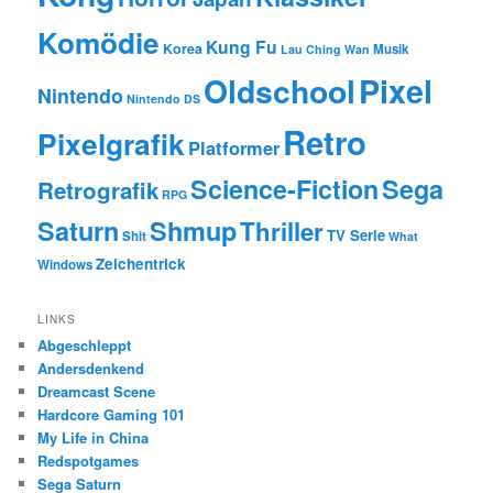
Komödie
Kung Fu
Korea
Musik
Lau Ching Wan
Oldschool
Pixel
Nintendo
Nintendo DS
Retro
Pixelgrafik
Platformer
Science-Fiction
Sega
Retrografik
RPG
Saturn
Shmup
Thriller
TV Serie
Shit
What
Zeichentrick
Windows
LINKS
Abgeschleppt
Andersdenkend
Dreamcast Scene
Hardcore Gaming 101
My Life in China
Redspotgames
Sega Saturn