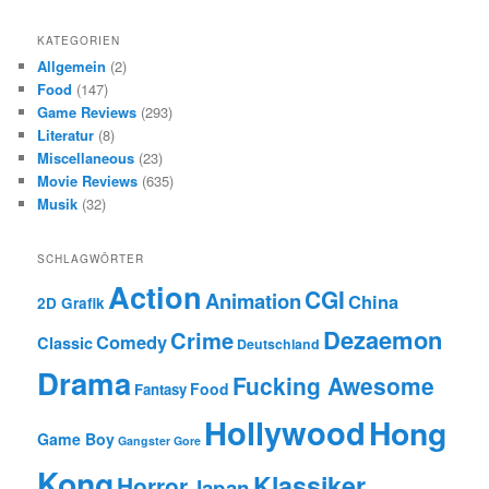
KATEGORIEN
Allgemein
(2)
Food
(147)
Game Reviews
(293)
Literatur
(8)
Miscellaneous
(23)
Movie Reviews
(635)
Musik
(32)
SCHLAGWÖRTER
Action
CGI
Animation
China
2D Grafik
Dezaemon
Crime
Comedy
Classic
Deutschland
Drama
Fucking Awesome
Food
Fantasy
Hollywood
Hong
Game Boy
Gangster
Gore
Kong
Klassiker
Horror
Japan