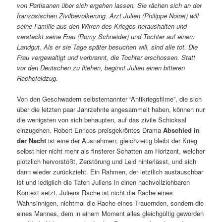
von Partisanen über sich ergehen lassen. Sie rächen sich an der
französischen Zivilbevölkerung. Arzt Julien (Philippe Noiret) will
seine Familie aus den Wirren des Krieges heraushalten und
versteckt seine Frau (Romy Schneider) und Tochter auf einem
Landgut. Als er sie Tage später besuchen will, sind alle tot. Die
Frau vergewaltigt und verbrannt, die Tochter erschossen. Statt
vor den Deutschen zu fliehen, beginnt Julien einen bitteren
Rachefeldzug.
Von den Geschwadern selbsternannter “Antikriegsfilme”, die sich
über die letzten paar Jahrzehnte angesammelt haben, können nur
die wenigsten von sich behaupten, auf das zivile Schicksal
einzugehen. Robert Enricos preisgekröntes Drama
Abschied in
der Nacht
ist eine der Ausnahmen; gleichzeitig bleibt der Krieg
selbst hier nicht mehr als finsterer Schatten am Horizont, welcher
plötzlich hervorstößt, Zerstörung und Leid hinterlässt, und sich
dann wieder zurückzieht. Ein Rahmen, der letztlich austauschbar
ist und lediglich die Taten Juliens in einen nachvollziehbaren
Kontext setzt. Juliens Rache ist nicht die Rache eines
Wahnsinnigen, nichtmal die Rache eines Trauernden, sondern die
eines Mannes, dem in einem Moment alles gleichgültig geworden