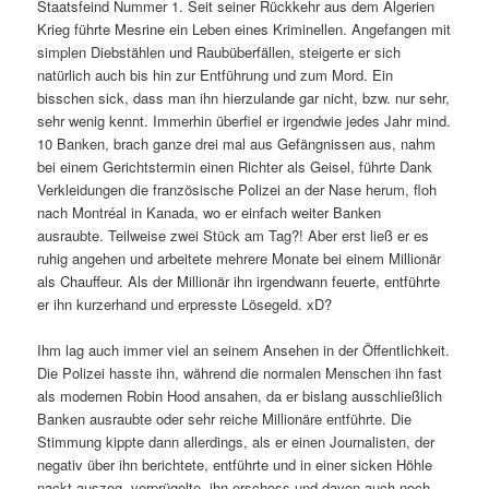
Staatsfeind Nummer 1. Seit seiner Rückkehr aus dem Algerien
Krieg führte Mesrine ein Leben eines Kriminellen. Angefangen mit
simplen Diebstählen und Raubüberfällen, steigerte er sich
natürlich auch bis hin zur Entführung und zum Mord. Ein
bisschen sick, dass man ihn hierzulande gar nicht, bzw. nur sehr,
sehr wenig kennt. Immerhin überfiel er irgendwie jedes Jahr mind.
10 Banken, brach ganze drei mal aus Gefängnissen aus, nahm
bei einem Gerichtstermin einen Richter als Geisel, führte Dank
Verkleidungen die französische Polizei an der Nase herum, floh
nach Montréal in Kanada, wo er einfach weiter Banken
ausraubte. Teilweise zwei Stück am Tag?! Aber erst ließ er es
ruhig angehen und arbeitete mehrere Monate bei einem Millionär
als Chauffeur. Als der Millionär ihn irgendwann feuerte, entführte
er ihn kurzerhand und erpresste Lösegeld. xD?
Ihm lag auch immer viel an seinem Ansehen in der Öffentlichkeit.
Die Polizei hasste ihn, während die normalen Menschen ihn fast
als modernen Robin Hood ansahen, da er bislang ausschließlich
Banken ausraubte oder sehr reiche Millionäre entführte. Die
Stimmung kippte dann allerdings, als er einen Journalisten, der
negativ über ihn berichtete, entführte und in einer sicken Höhle
nackt auszog, verprügelte, ihn erschoss und davon auch noch