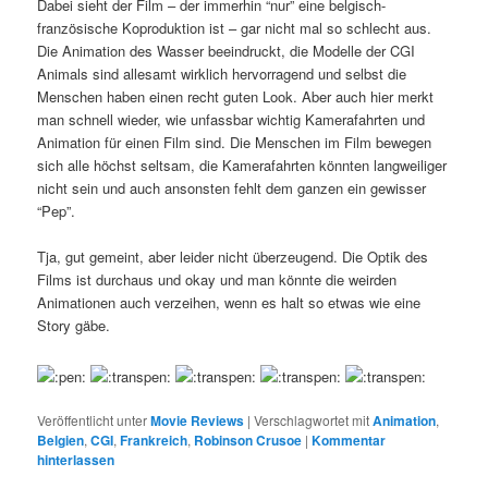
Dabei sieht der Film – der immerhin “nur” eine belgisch-
französische Koproduktion ist – gar nicht mal so schlecht aus.
Die Animation des Wasser beeindruckt, die Modelle der CGI
Animals sind allesamt wirklich hervorragend und selbst die
Menschen haben einen recht guten Look. Aber auch hier merkt
man schnell wieder, wie unfassbar wichtig Kamerafahrten und
Animation für einen Film sind. Die Menschen im Film bewegen
sich alle höchst seltsam, die Kamerafahrten könnten langweiliger
nicht sein und auch ansonsten fehlt dem ganzen ein gewisser
“Pep”.
Tja, gut gemeint, aber leider nicht überzeugend. Die Optik des
Films ist durchaus und okay und man könnte die weirden
Animationen auch verzeihen, wenn es halt so etwas wie eine
Story gäbe.
Veröffentlicht unter
Movie Reviews
|
Verschlagwortet mit
Animation
,
Belgien
,
CGI
,
Frankreich
,
Robinson Crusoe
|
Kommentar
hinterlassen