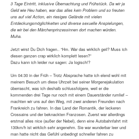
3 Tage Eintritt, inklusive Übernachtung und Frühstück. Da wir ja
Geld wie Heu haben, war das alles kein Problem und so freuten
uns auf viel Action, ein riesiges Gelände mit vielen
Entdeckungsmöglichkeiten und diverse sexuelle Anspielungen,
die wir bei den Märchenprinzessinnen dort machen würden.
Muha.
Jetzt wirst Du Dich fragen.. “Hm. War das wirklich geil? Muss ich
diesen ganzen crap wirklich komplett lesen?”
Dazu kann ich leider nur sagen: Ja logisch!?
Um 04:30 in der Früh – Trotz Absprache hatte ich elend wohl mit
meinem Besuch um diese Uhrzeit bei seiner Morgenejakulation
überrascht, was ich deshalb schlussfolgere, weil er die
kommenden drei Tage nur noch mit einem Dauerständer rumlief –
machten wir uns auf den Weg, mit zwei anderen Freunden nach
Frankreich zu fahren. In das Land der Romantik, der leckeren
Crossains und der beknackten Franzosen. Zuerst war allerdings
erstmal alles nice (außer der Nebel), denn eine Autobahnfahrt mit
130km/h ist wirklich sehr angenehm. Sie war wunderbar leer und
man hatte nicht das Gefühl unbedingt schneller fahren zu