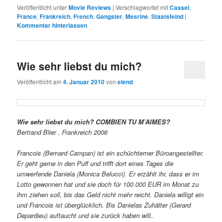
Veröffentlicht unter
Movie Reviews
|
Verschlagwortet mit
Cassel
,
France
,
Frankreich
,
French
,
Gangster
,
Mesrine
,
Staatsfeind
|
Kommentar hinterlassen
Wie sehr liebst du mich?
Veröffentlicht am
4. Januar 2010
von
elend
Wie sehr liebst du mich? COMBIEN TU M’AIMES?
Bertrand Blier . Frankreich 2006
Francois (Bernard Campan) ist ein schüchterner Büroangestellter.
Er geht gerne in den Puff und trifft dort eines Tages die
umwerfende Daniela (Monica Belucci). Er erzählt ihr, dass er im
Lotto gewonnen hat und sie doch für 100.000 EUR im Monat zu
ihm ziehen soll, bis das Geld nicht mehr reicht. Daniela willigt ein
und Francois ist überglücklich. Bis Danielas Zuhälter (Gerard
Depardieu) auftaucht und sie zurück haben will..