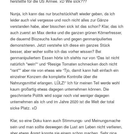
herstellte für die US Armee. xD Wie sick???
Nunja, ich kann das nur bruchstückhaft wieder geben, da ich
leider auch viel vergesse und noch nicht alles zur Gänze
verstanden habe, aber bisschen sick ist das schon? Klar, das ich
auch zuerst an Max denke und die ganzen grünen Körnerfresser,
die dauernd Biozeuchs kaufen und gegen genmanipuliertes
demonstrieren. Jetzt verstehe ich diese ein ganzes Stück
besser, aber woher sollte ich das vorher wissen? Bei
genmanipuliertem Essen hörte ich stehts nur von “Das ist nicht
natürlich *wein*” und “Riesige Tomaten schmecken doch nicht
*rant*” aber nie von etwas wie “Tjo, damit kann halt einfach ein
einzelner Konzern die komplette Kontrolle über die
Nahrungsmittel erlangen. LÜLZ!” Ich für meinen Teil werde wohl
kaum großartig etwas dagegen unternehmen können. Die
geschmierte Politik wird sogar noch viel weniger dagegen
unternehmen als ich und im Jahre 2020 ist die Welt der total
sicke Platz. xD
Klar, so eine Doku kann auch Stimmungs- und Meinungsmache
sein und man sollte deswegen die Lust am Leben nicht verlieren,
aber etwas Angst konnte sie einem schon machen. Sehr nice.