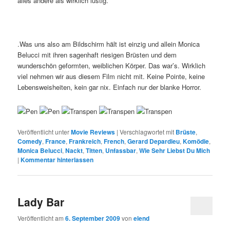
alles andere als wirklich lustig.
.Was uns also am Bildschirm hält ist einzig und allein Monica
Belucci mit ihren sagenhaft riesigen Brüsten und dem
wunderschön geformten, weiblichen Körper. Das war’s. Wirklich
viel nehmen wir aus diesem Film nicht mit. Keine Pointe, keine
Lebensweisheiten, kein gar nix. Einfach nur der blanke Horror.
Veröffentlicht unter
Movie Reviews
|
Verschlagwortet mit
Brüste
,
Comedy
,
France
,
Frankreich
,
French
,
Gerard Depardieu
,
Komödie
,
Monica Belucci
,
Nackt
,
Titten
,
Unfassbar
,
Wie Sehr Liebst Du Mich
|
Kommentar hinterlassen
Lady Bar
Veröffentlicht am
6. September 2009
von
elend