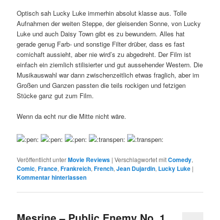
Optisch sah Lucky Luke immerhin absolut klasse aus. Tolle
Aufnahmen der weiten Steppe, der gleisenden Sonne, von Lucky
Luke und auch Daisy Town gibt es zu bewundern. Alles hat
gerade genug Farb- und sonstige Filter drüber, dass es fast
comichaft aussieht, aber nie wird’s zu abgedreht. Der Film ist
einfach ein ziemlich stilisierter und gut aussehender Western. Die
Musikauswahl war dann zwischenzeitlich etwas fraglich, aber im
Großen und Ganzen passten die teils rockigen und fetzigen
Stücke ganz gut zum Film.
Wenn da echt nur die Mitte nicht wäre.
Veröffentlicht unter
Movie Reviews
|
Verschlagwortet mit
Comedy
,
Comic
,
France
,
Frankreich
,
French
,
Jean Dujardin
,
Lucky Luke
|
Kommentar hinterlassen
Mesrine – Public Enemy No. 1