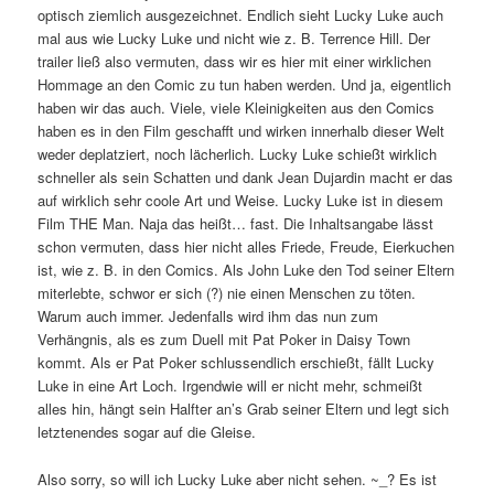
optisch ziemlich ausgezeichnet. Endlich sieht Lucky Luke auch
mal aus wie Lucky Luke und nicht wie z. B. Terrence Hill. Der
trailer ließ also vermuten, dass wir es hier mit einer wirklichen
Hommage an den Comic zu tun haben werden. Und ja, eigentlich
haben wir das auch. Viele, viele Kleinigkeiten aus den Comics
haben es in den Film geschafft und wirken innerhalb dieser Welt
weder deplatziert, noch lächerlich. Lucky Luke schießt wirklich
schneller als sein Schatten und dank Jean Dujardin macht er das
auf wirklich sehr coole Art und Weise. Lucky Luke ist in diesem
Film THE Man. Naja das heißt… fast. Die Inhaltsangabe lässt
schon vermuten, dass hier nicht alles Friede, Freude, Eierkuchen
ist, wie z. B. in den Comics. Als John Luke den Tod seiner Eltern
miterlebte, schwor er sich (?) nie einen Menschen zu töten.
Warum auch immer. Jedenfalls wird ihm das nun zum
Verhängnis, als es zum Duell mit Pat Poker in Daisy Town
kommt. Als er Pat Poker schlussendlich erschießt, fällt Lucky
Luke in eine Art Loch. Irgendwie will er nicht mehr, schmeißt
alles hin, hängt sein Halfter an’s Grab seiner Eltern und legt sich
letztenendes sogar auf die Gleise.
Also sorry, so will ich Lucky Luke aber nicht sehen. ~_? Es ist