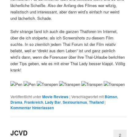
lächerliche Scheiße. Also der Anfang des Filmes war witzig,
realistisch und interessant, aber dann wird’s einfach nur weird
und lächerlich. Schade.
Sehr strange fand ich auch die ganzen Thaiforen im Internet,
über die ich stolperte, als ich Screenshots zu diesem Film
suchte. In so ziemlich jedem Thai Forum ist der Film relativ
beliebt, weil er “direkt aus dem Leben” ist und ganz peinlich
wird’s dann, wenn die Forenuser über ihre Thai-Urlaube berichten
oder Tips geben, wie es mit einer Thai Lady besser klappt. Völlig
krank!
Veröffentlicht unter
Movie Reviews
|
Verschlagwortet mit
Bümsn
,
Drama
,
Frankreich
,
Lady Bar
,
Sextourismus
,
Thailand
|
Kommentar hinterlassen
JCVD
2