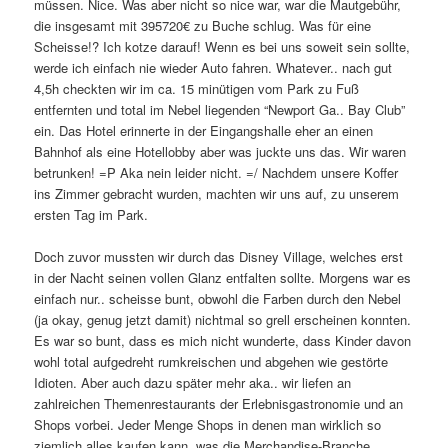
müssen. Nice. Was aber nicht so nice war, war die Mautgebühr,
die insgesamt mit 395720€ zu Buche schlug. Was für eine
Scheisse!? Ich kotze darauf! Wenn es bei uns soweit sein sollte,
werde ich einfach nie wieder Auto fahren. Whatever.. nach gut
4,5h checkten wir im ca. 15 minütigen vom Park zu Fuß
entfernten und total im Nebel liegenden “Newport Ga.. Bay Club”
ein. Das Hotel erinnerte in der Eingangshalle eher an einen
Bahnhof als eine Hotellobby aber was juckte uns das. Wir waren
betrunken! =P Aka nein leider nicht. =/ Nachdem unsere Koffer
ins Zimmer gebracht wurden, machten wir uns auf, zu unserem
ersten Tag im Park.
Doch zuvor mussten wir durch das Disney Village, welches erst
in der Nacht seinen vollen Glanz entfalten sollte. Morgens war es
einfach nur.. scheisse bunt, obwohl die Farben durch den Nebel
(ja okay, genug jetzt damit) nichtmal so grell erscheinen konnten.
Es war so bunt, dass es mich nicht wunderte, dass Kinder davon
wohl total aufgedreht rumkreischen und abgehen wie gestörte
Idioten. Aber auch dazu später mehr aka.. wir liefen an
zahlreichen Themenrestaurants der Erlebnisgastronomie und an
Shops vorbei. Jeder Menge Shops in denen man wirklich so
ziemlich alles kaufen kann, was die Merchandise-Branche