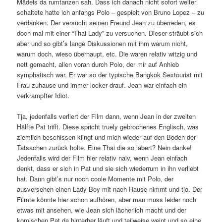
Mädels da rumtanzen sah. Dass ich danach nicht sofort weiter
schaltete hatte ich anfangs Polo – gespielt von Bruno Lopez – zu
verdanken. Der versucht seinen Freund Jean zu überreden, es
doch mal mit einer “Thai Lady” zu versuchen. Dieser sträubt sich
aber und so gibt’s lange Diskussionen mit ihm warum nicht,
warum doch, wieso überhaupt, etc. Die waren relativ witzig und
nett gemacht, allen voran durch Polo, der mir auf Anhieb
symphatisch war. Er war so der typische Bangkok Sextourist mit
Frau zuhause und immer locker drauf. Jean war einfach ein
verkrampfter Idiot.
Tja, jedenfalls verliert der Film dann, wenn Jean in der zweiten
Hälfte Pat trifft. Diese spricht truely gebrochenes Englisch, was
ziemlich beschissen klingt und mich wieder auf den Boden der
Tatsachen zurück holte. Eine Thai die so labert? Nein danke!
Jedenfalls wird der Film hier relativ naiv, wenn Jean einfach
denkt, dass er sich in Pat und sie sich wiederrum in ihn verliebt
hat. Dann gibt’s nur noch coole Momente mit Polo, der
ausversehen einen Lady Boy mit nach Hause nimmt und tjo. Der
Filmte könnte hier schon aufhören, aber man muss leider noch
etwas mit ansehen, wie Jean sich lächerlich macht und der
komischen Pat da hinterher läuft und teilweise weint und so eine