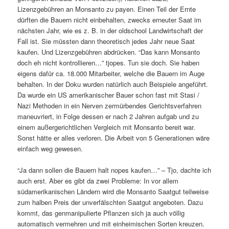
Lizenzgebühren an Monsanto zu payen. Einen Teil der Ernte
dürften die Bauern nicht einbehalten, zwecks erneuter Saat im
nächsten Jahr, wie es z. B. in der oldschool Landwirtschaft der
Fall ist. Sie müssten dann theoretisch jedes Jahr neue Saat
kaufen. Und Lizenzgebühren abdrücken. “Das kann Monsanto
doch eh nicht kontrollieren…” tjopes. Tun sie doch. Sie haben
eigens dafür ca. 18.000 Mitarbeiter, welche die Bauern im Auge
behalten. In der Doku wurden natürlich auch Beispiele angeführt.
Da wurde ein US amerikanischer Bauer schon fast mit Stasi /
Nazi Methoden in ein Nerven zermürbendes Gerichtsverfahren
maneuvriert, in Folge dessen er nach 2 Jahren aufgab und zu
einem außergerichtlichen Vergleich mit Monsanto bereit war.
Sonst hätte er alles verloren. Die Arbeit von 5 Generationen wäre
einfach weg gewesen.
“Ja dann sollen die Bauern halt nopes kaufen…” – Tjo, dachte ich
auch erst. Aber es gibt da zwei Probleme: In vor allem
südamerikanischen Ländern wird die Monsanto Saatgut teilweise
zum halben Preis der unverfälschten Saatgut angeboten. Dazu
kommt, das genmanipulierte Pflanzen sich ja auch völlig
automatisch vermehren und mit einheimischen Sorten kreuzen.