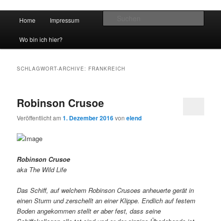
Hauptmenü
Such
Home
Impressum
Zum Inhalt wechseln
Zum sekundären Inhalt wechseln
vidgames.de
Wo bin ich hier?
SCHLAGWORT-ARCHIVE:
FRANKREICH
Robinson Crusoe
Veröffentlicht am
1. Dezember 2016
von
elend
Robinson Crusoe
aka The Wild Life
Das Schiff, auf welchem Robinson Crusoes anheuerte gerät in
einen Sturm und zerschellt an einer Klippe. Endlich auf festem
Boden angekommen stellt er aber fest, dass seine