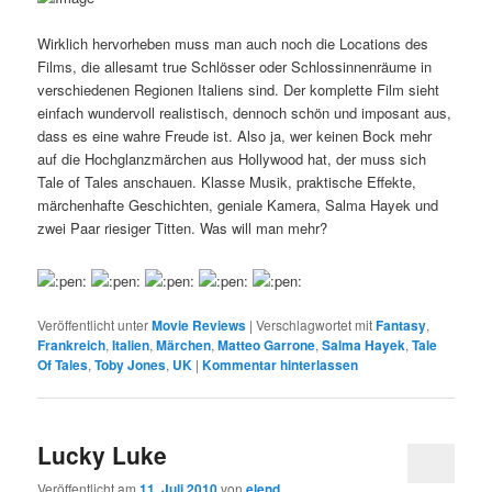
Wirklich hervorheben muss man auch noch die Locations des
Films, die allesamt true Schlösser oder Schlossinnenräume in
verschiedenen Regionen Italiens sind. Der komplette Film sieht
einfach wundervoll realistisch, dennoch schön und imposant aus,
dass es eine wahre Freude ist. Also ja, wer keinen Bock mehr
auf die Hochglanzmärchen aus Hollywood hat, der muss sich
Tale of Tales anschauen. Klasse Musik, praktische Effekte,
märchenhafte Geschichten, geniale Kamera, Salma Hayek und
zwei Paar riesiger Titten. Was will man mehr?
Veröffentlicht unter
Movie Reviews
|
Verschlagwortet mit
Fantasy
,
Frankreich
,
Italien
,
Märchen
,
Matteo Garrone
,
Salma Hayek
,
Tale
Of Tales
,
Toby Jones
,
UK
|
Kommentar hinterlassen
Lucky Luke
Veröffentlicht am
11. Juli 2010
von
elend