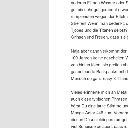
anderen Filmen Wasser oder St
gut bis sehr gut gemacht (zwa
rumpiensten wegen der Effekte.
Streifen! Wenn man bedenkt, 
Tjopes und die Titanen selbst?
Grinsen und Freuen, dass sie
Naja aber dann verkommt der F
100 Jahren keine gescheiten Wa
von hinten töten, sie greifen a
gasbefeuerte Backpacks mit d
Mensch so ganz easy 3 Titanen
Vieles erinnerte mich an Metal
auch diese typischen Phrasen
hörst Du eine laute Stimme un
Manga-Actor #46 zum Vorschein
diesen Düsenjetdingern umgehen
viel Scheisse gelabert, dass i