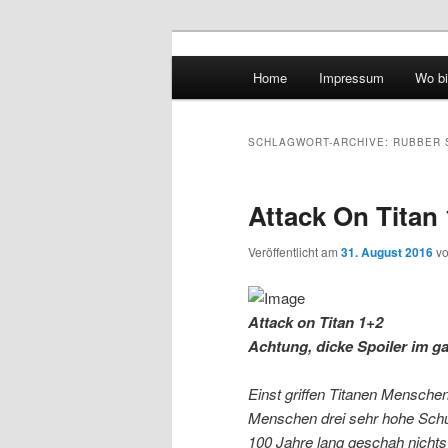
Hauptmenü
Home
Impressum
Wo bi
Zum Inhalt wechseln
Zum sekundären Inhalt wec
vidgames.de
SCHLAGWORT-ARCHIVE:
RUBBER 
Attack On Titan 
Veröffentlicht am
31. August 2016
v
Attack on Titan 1+2
Achtung, dicke Spoiler im g
Einst griffen Titanen Mensche
Menschen drei sehr hohe Schut
100 Jahre lang geschah nichts 