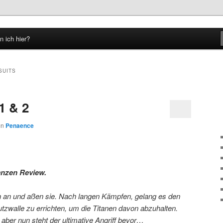
n ich hier?
hseln
SUITS
1 & 2
on
Penaence
anzen Review.
n an und aßen sie. Nach langen Kämpfen, gelang es den
zwalle zu errichten, um die Titanen davon abzuhalten.
aber nun steht der ultimative Angriff bevor…