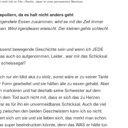
rbt recht früh im Film | Rechts: Japan ist unter permanentem Beschuss
spoilern, da es halt nicht anders geht
rgendwie Essen zusammen, wird es mit der Zeit immer
auen. Wird irgendwann erwischt. Der kleinen gehts schlecht.
 äusserst bewegende Geschichte sein und wenn ich JEDE
d das auch so aufgenommen. Leider.. war mir das Schicksal
e scheissegal?
ach nur ein Idiot aka zu stolz, sonst wäre er zu seiner Tante
er Form gearbeitet und sie hätten alle zu essen gehabt. Aber
en markieren und hat deshalb seine Schwester auf dem
em Tod auch nicht mit, dass er sich das zu Herzen
r es für ihn ein unvermeidbares Schicksal. Auch die viel
ung zwischen den beiden Geschwistern kann ich so nicht
ert sich um sie und sie lieben sich, das merkt man schon.
was super beeindrucken könnte, denn das WAS er hätte tun