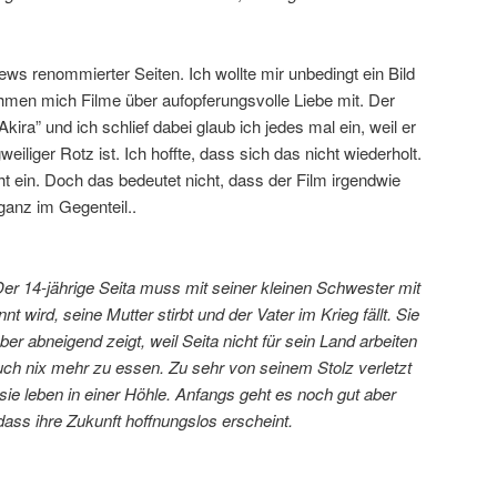
iews renommierter Seiten. Ich wollte mir unbedingt ein Bild
men mich Filme über aufopferungsvolle Liebe mit. Der
kira” und ich schlief dabei glaub ich jedes mal ein, weil er
eiliger Rotz ist. Ich hoffte, dass sich das nicht wiederholt.
ht ein. Doch das bedeutet nicht, dass der Film irgendwie
anz im Gegenteil..
Der 14-jährige Seita muss mit seiner kleinen Schwester mit
 wird, seine Mutter stirbt und der Vater im Krieg fällt. Sie
aber abneigend zeigt, weil Seita nicht für sein Land arbeiten
ch nix mehr zu essen. Zu sehr von seinem Stolz verletzt
 sie leben in einer Höhle. Anfangs geht es noch gut aber
ass ihre Zukunft hoffnungslos erscheint.