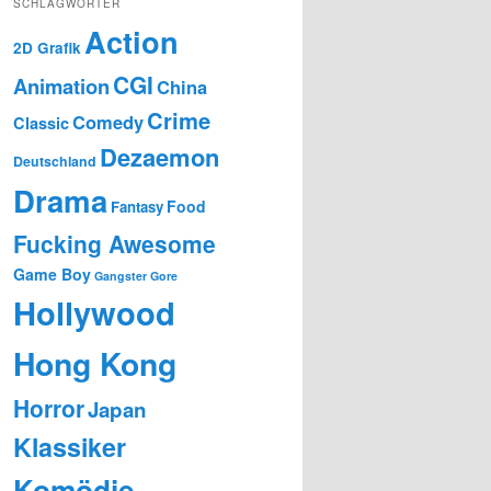
SCHLAGWÖRTER
Action
2D Grafik
CGI
Animation
China
Crime
Comedy
Classic
Dezaemon
Deutschland
Drama
Food
Fantasy
Fucking Awesome
Game Boy
Gangster
Gore
Hollywood
Hong Kong
Horror
Japan
Klassiker
Komödie