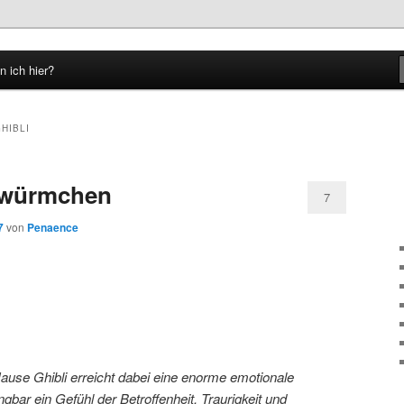
n ich hier?
hseln
HIBLI
ühwürmchen
7
7
von
Penaence
use Ghibli erreicht dabei eine enorme emotionale
ngbar ein Gefühl der Betroffenheit, Traurigkeit und