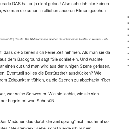
erade DAS hat er ja nicht getan!! Also sehe ich hier keinen
be, wie man sie schon in etlichen anderen Filmen gesehen
erinnern!?!? | Rechts: Die Glühwürmchen tauchen die schreckliche Realität in warmes Licht
st, dass die Szenen sich keine Zeit nehmen. Als man sie da
 aus dem Background sagt “Sie schlief ein. Und wachte
lbar einen cut und man wird aus der ruhigen Szene gerissen,
hen. Eventuell soll es die Bestürztheit ausdrücken? Wie
nem Zeitpunkt mitfühlen, da die Szenen zu abgehackt rüber
ar, war seine Schwester. Wie sie lachte, wie sie sich
er begeistert war. Sehr süß.
 “Das Mädchen das durch die Zeit sprang” nicht nochmal so
hyptes “Meisterwerk” sehe, sonst werde ich mir ein