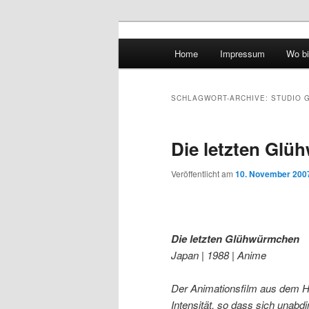
Hauptmenü
Home
Impressum
Wo bi
Zum Inhalt wechseln
Zum sekundären Inhalt wec
vidgames.de
SCHLAGWORT-ARCHIVE:
STUDIO G
Die letzten Gl
Veröffentlicht am
10. November 200
Die letzten Glühwürmchen
Japan | 1988 | Anime
Der Animationsfilm aus dem Ha
Intensität, so dass sich unabdi