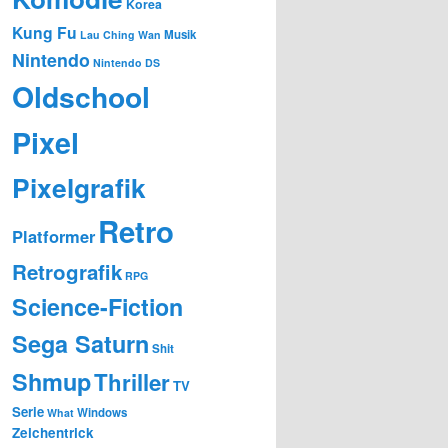
Korea
Kung Fu
Musik
Lau Ching Wan
Nintendo
Nintendo DS
Oldschool
Pixel
Pixelgrafik
Retro
Platformer
Retrografik
RPG
Science-Fiction
Sega Saturn
Shit
Shmup
Thriller
TV
Serie
Windows
What
Zeichentrick