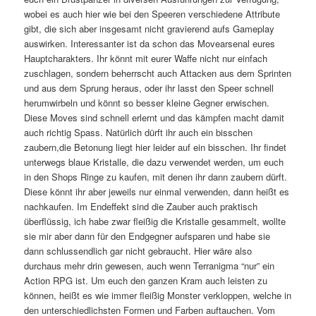
wobei es auch hier wie bei den Speeren verschiedene Attribute
gibt, die sich aber insgesamt nicht gravierend aufs Gameplay
auswirken. Interessanter ist da schon das Movearsenal eures
Hauptcharakters. Ihr könnt mit eurer Waffe nicht nur einfach
zuschlagen, sondern beherrscht auch Attacken aus dem Sprinten
und aus dem Sprung heraus, oder ihr lasst den Speer schnell
herumwirbeln und könnt so besser kleine Gegner erwischen.
Diese Moves sind schnell erlernt und das kämpfen macht damit
auch richtig Spass. Natürlich dürft ihr auch ein bisschen
zaubern,die Betonung liegt hier leider auf ein bisschen. Ihr findet
unterwegs blaue Kristalle, die dazu verwendet werden, um euch
in den Shops Ringe zu kaufen, mit denen ihr dann zaubern dürft.
Diese könnt ihr aber jeweils nur einmal verwenden, dann heißt es
nachkaufen. Im Endeffekt sind die Zauber auch praktisch
überflüssig, ich habe zwar fleißig die Kristalle gesammelt, wollte
sie mir aber dann für den Endgegner aufsparen und habe sie
dann schlussendlich gar nicht gebraucht. Hier wäre also
durchaus mehr drin gewesen, auch wenn Terranigma “nur” ein
Action RPG ist. Um euch den ganzen Kram auch leisten zu
können, heißt es wie immer fleißig Monster verkloppen, welche in
den unterschiedlichsten Formen und Farben auftauchen. Vom