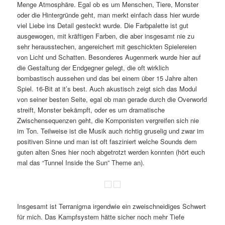
Menge Atmosphäre. Egal ob es um Menschen, Tiere, Monster
oder die Hintergründe geht, man merkt einfach dass hier wurde
viel Liebe ins Detail gesteckt wurde. Die Farbpalette ist gut
ausgewogen, mit kräftigen Farben, die aber insgesamt nie zu
sehr herausstechen, angereichert mit geschickten Spielereien
von Licht und Schatten. Besonderes Augenmerk wurde hier auf
die Gestaltung der Endgegner gelegt, die oft wirklich
bombastisch aussehen und das bei einem über 15 Jahre alten
Spiel. 16-Bit at it’s best. Auch akustisch zeigt sich das Modul
von seiner besten Seite, egal ob man gerade durch die Overworld
streift, Monster bekämpft, oder es um dramatische
Zwischensequenzen geht, die Komponisten vergreifen sich nie
im Ton. Teilweise ist die Musik auch richtig gruselig und zwar im
positiven Sinne und man ist oft fasziniert welche Sounds dem
guten alten Snes hier noch abgetrotzt werden konnten (hört euch
mal das “Tunnel Inside the Sun” Theme an).
Insgesamt ist Terranigma irgendwie ein zweischneidiges Schwert
für mich. Das Kampfsystem hätte sicher noch mehr Tiefe