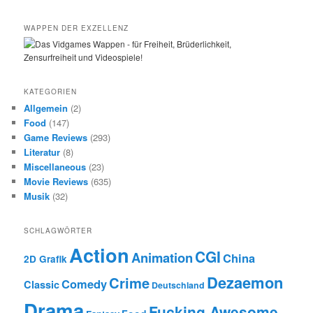
WAPPEN DER EXZELLENZ
KATEGORIEN
Allgemein
(2)
Food
(147)
Game Reviews
(293)
Literatur
(8)
Miscellaneous
(23)
Movie Reviews
(635)
Musik
(32)
SCHLAGWÖRTER
Action
CGI
Animation
China
2D Grafik
Dezaemon
Crime
Comedy
Classic
Deutschland
Drama
Fucking Awesome