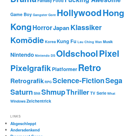
Food
Fantasy
Hollywood
Hong
Game Boy
Gangster
Gore
Kong
Klassiker
Horror
Japan
Komödie
Kung Fu
Korea
Musik
Lau Ching Wan
Oldschool
Pixel
Nintendo
Nintendo DS
Retro
Pixelgrafik
Platformer
Science-Fiction
Sega
Retrografik
RPG
Saturn
Shmup
Thriller
TV Serie
Shit
What
Zeichentrick
Windows
LINKS
Abgeschleppt
Andersdenkend