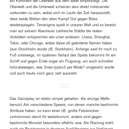
ein Kontinent der Oberwelt aus dem Meer emporsteigt. Die
Oberwelt und die Unterwelt scheinen also direkt miteinander
verbunden zu sein, wobei sich im Laufe der Zeit herausstellt,
dass beide Welten den alten Kampf Gut gegen Böse
wiederspiegeln. Terranigma spielt in unserer Welt und so bereist
man auf seinem Abenteuer zahlreiche Städte die realen
Vorbildern entsprechen wie unter anderem. Lhasa, Shanghai,
Tokio, oder Chicago, wobei diese oft geänderte Namen haben
(aus Stockholm wurde zB. Storkholm). Anfangs seid ihr noch zu
Fuß unterwegs, im späteren Verlauf des Spiels bekommt ihr ein
Schiff und gegen Ende sogar ein Flugzeug, um euch schneller
fortzubewegen, was Snes-typisch per Mode7 umgesetzt wurde
und auch heute noch ganz nett aussieht.
Das Gameplay ist relativ simpel gehalten. Als einzige Waffe
benutzt Ark verschiedene Speere, von denen manche bestimmte
Attribute haben, so kann einer zB. große Felsbrocken
zertrümmern damit ihr weiterkommt, andere sind gegen
bestimmte Monster besonders effektiv usw. Als Rüstung steht
euch ein Brustpanzer in diversen Ausführungen zur Verfügung,