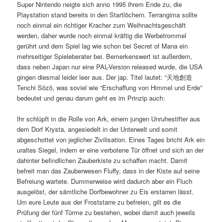
Super Nintendo neigte sich anno 1995 ihrem Ende zu, die
Playstation stand bereits in den Startlöchern. Terrangima sollte
noch einmal ein richtiger Kracher zum Weihnachtsgeschäft
werden, daher wurde noch einmal kräftig die Werbetrommel
gerührt und dem Spiel lag wie schon bei Secret of Mana ein
mehrseitiger Spieleberater bei. Bemerkenswert ist außerdem,
dass neben Japan nur eine PAL-Version released wurde, die USA
gingen diesmal leider leer aus. Der jap. Titel lautet: “天地創造
Tenchi Sōzō, was soviel wie “Erschaffung von Himmel und Erde”
bedeutet und genau darum geht es im Prinzip auch:
Ihr schlüpft in die Rolle von Ark, einem jungen Unruhestifter aus
dem Dorf Krysta, angesiedelt in der Unterwelt und somit
abgeschottet von jeglicher Zivilisation. Eines Tages bricht Ark ein
uraltes Siegel, indem er eine verbotene Tür öffnet und sich an der
dahinter befindlichen Zauberkiste zu schaffen macht. Damit
befreit man das Zauberwesen Fluffy, dass in der Kiste auf seine
Befreiung wartete. Dummerweise wird dadurch aber ein Fluch
ausgelöst, der sämtliche Dorfbewohner zu Eis erstarren lässt.
Um eure Leute aus der Froststarre zu befreien, gilt es die
Prüfung der fünf Türme zu bestehen, wobei damit auch jeweils