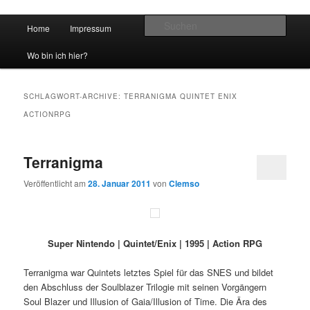
Hauptmenü
Such
Home
Impressum
Zum Inhalt wechseln
Zum sekundären Inhalt wechseln
vidgames.de
Wo bin ich hier?
SCHLAGWORT-ARCHIVE:
TERRANIGMA QUINTET ENIX
ACTIONRPG
Terranigma
Veröffentlicht am
28. Januar 2011
von
Clemso
Super Nintendo | Quintet/Enix | 1995 | Action RPG
Terranigma war Quintets letztes Spiel für das SNES und bildet
den Abschluss der Soulblazer Trilogie mit seinen Vorgängern
Soul Blazer und Illusion of Gaia/Illusion of Time. Die Ära des