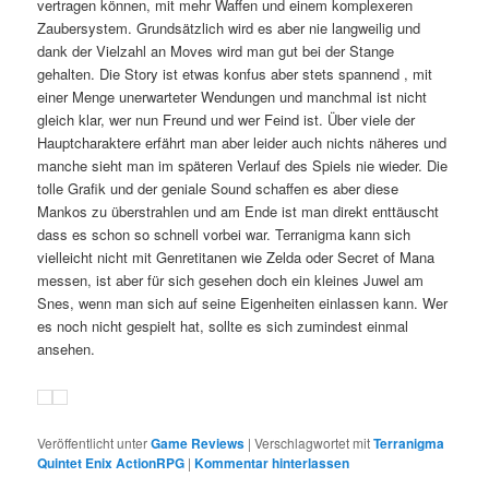
vertragen können, mit mehr Waffen und einem komplexeren
Zaubersystem. Grundsätzlich wird es aber nie langweilig und
dank der Vielzahl an Moves wird man gut bei der Stange
gehalten. Die Story ist etwas konfus aber stets spannend , mit
einer Menge unerwarteter Wendungen und manchmal ist nicht
gleich klar, wer nun Freund und wer Feind ist. Über viele der
Hauptcharaktere erfährt man aber leider auch nichts näheres und
manche sieht man im späteren Verlauf des Spiels nie wieder. Die
tolle Grafik und der geniale Sound schaffen es aber diese
Mankos zu überstrahlen und am Ende ist man direkt enttäuscht
dass es schon so schnell vorbei war. Terranigma kann sich
vielleicht nicht mit Genretitanen wie Zelda oder Secret of Mana
messen, ist aber für sich gesehen doch ein kleines Juwel am
Snes, wenn man sich auf seine Eigenheiten einlassen kann. Wer
es noch nicht gespielt hat, sollte es sich zumindest einmal
ansehen.
Veröffentlicht unter
Game Reviews
|
Verschlagwortet mit
Terranigma
Quintet Enix ActionRPG
|
Kommentar hinterlassen