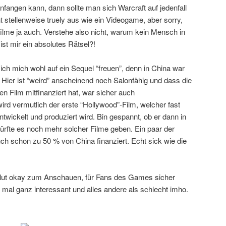
fangen kann, dann sollte man sich Warcraft auf jedenfall
 stellenweise truely aus wie ein Videogame, aber sorry,
lme ja auch. Verstehe also nicht, warum kein Mensch in
st mir ein absolutes Rätsel?!
ch mich wohl auf ein Sequel “freuen”, denn in China war
. Hier ist “weird” anscheinend noch Salonfähig und dass die
Film mitfinanziert hat, war sicher auch
rd vermutlich der erste “Hollywood”-Film, welcher fast
twickelt und produziert wird. Bin gespannt, ob er dann in
dürfte es noch mehr solcher Filme geben. Ein paar der
ch schon zu 50 % von China finanziert. Echt sick wie die
solut okay zum Anschauen, für Fans des Games sicher
n mal ganz interessant und alles andere als schlecht imho.