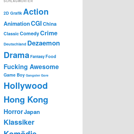
SCHLAGWÖRTER
Action
2D Grafik
CGI
Animation
China
Crime
Comedy
Classic
Dezaemon
Deutschland
Drama
Food
Fantasy
Fucking Awesome
Game Boy
Gangster
Gore
Hollywood
Hong Kong
Horror
Japan
Klassiker
Komödie