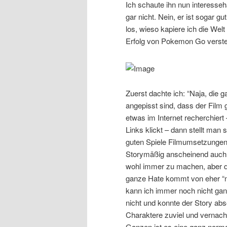
Ich schaute ihn nun interesse
gar nicht. Nein, er ist sogar 
los, wieso kapiere ich die Wel
Erfolg von Pokemon Go versteh
Zuerst dachte ich: “Naja, die 
angepisst sind, dass der Film 
etwas im Internet recherchiert
Links klickt – dann stellt man 
guten Spiele Filmumsetzungen z
Storymäßig anscheinend auch n
wohl immer zu machen, aber da
ganze Hate kommt von eher “n
kann ich immer noch nicht ganz
nicht und konnte der Story abso
Charaktere zuviel und vernach
Ganzen ist es eine ganz norm