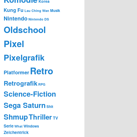
Korea
Kung Fu
Musik
Lau Ching Wan
Nintendo
Nintendo DS
Oldschool
Pixel
Pixelgrafik
Retro
Platformer
Retrografik
RPG
Science-Fiction
Sega Saturn
Shit
Shmup
Thriller
TV
Serie
Windows
What
Zeichentrick