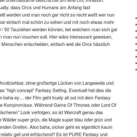
tually, dass Orcs und Humans am Anfang fast
llt werden und man noch gar nicht so recht weiß wer nun
s war einfach mal schön zu sehen und mit noch etwas mehr
n 50 / 50 Tauziehen werden können, bei welchem man sich gar
en man nun vouchen soll. Hier wäre interessant gewesen,
e Menschen entscheiden, einfach weil die Orcs hässlich
chvollziehbar, ohne großartige Lücken von Langeweile und
as “high concept” Fantasy Setting. Eventuell hat dies die
n baha ey… der Film geht truely all out mit dem Fantasy
eine Kompromisse. Während Game Of Thrones oder Lord Of
stischeren” Look verfolgen, so ist Warcraft genau das
die Wälder super grün, die Magie super blau oder grün und
egenden Greifen. Also baha, sicker geht es eigentlich kaum
 relativ geil und erfrischend? Es ist PURE Fantasy und