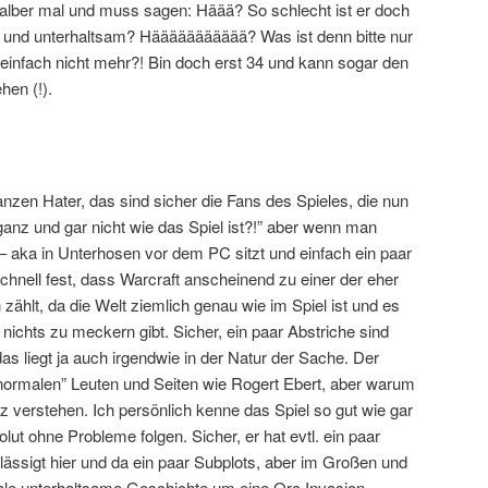
halber mal und muss sagen: Häää? So schlecht ist er doch
gut und unterhaltsam? Häääääääääää? Was ist denn bitte nur
t einfach nicht mehr?! Bin doch erst 34 und kann sogar den
en (!).
ganzen Hater, das sind sicher die Fans des Spieles, die nun
ganz und gar nicht wie das Spiel ist?!” aber wenn man
 – aka in Unterhosen vor dem PC sitzt und einfach ein paar
schnell fest, dass Warcraft anscheinend zu einer der eher
ählt, da die Welt ziemlich genau wie im Spiel ist und es
ichts zu meckern gibt. Sicher, ein paar Abstriche sind
s liegt ja auch irgendwie in der Natur der Sache. Der
ormalen” Leuten und Seiten wie Rogert Ebert, aber warum
 verstehen. Ich persönlich kenne das Spiel so gut wie gar
lut ohne Probleme folgen. Sicher, er hat evtl. ein paar
lässigt hier und da ein paar Subplots, aber im Großen und
ale unterhaltsame Geschichte um eine Orc Invasion.