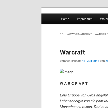
Hauptmenü
Home
Impressum
Wo bi
Zum Inhalt wechseln
Zum sekundären Inhalt wec
vidgames.de
SCHLAGWORT-ARCHIVE:
WARCRA
Warcraft
Veröffentlicht am
15. Juli 2016
von
e
W A R C R A F T
Eine Gruppe von Orcs angeführ
Lebensenergie von ein paar Me
Menschen zu reisen. Dort ang