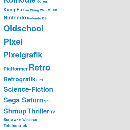
Korea
Kung Fu
Musik
Lau Ching Wan
Nintendo
Nintendo DS
Oldschool
Pixel
Pixelgrafik
Retro
Platformer
Retrografik
RPG
Science-Fiction
Sega Saturn
Shit
Shmup
Thriller
TV
Serie
Windows
What
Zeichentrick