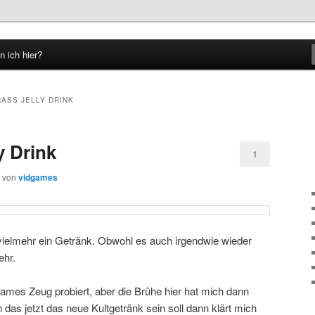
n ich hier?
hseln
RASS JELLY DRINK
y Drink
1
von
vidgames
ielmehr ein Getränk. Obwohl es auch irgendwie wieder
ehr.
tsames Zeug probiert, aber die Brühe hier hat mich dann
as jetzt das neue Kultgetränk sein soll dann klärt mich