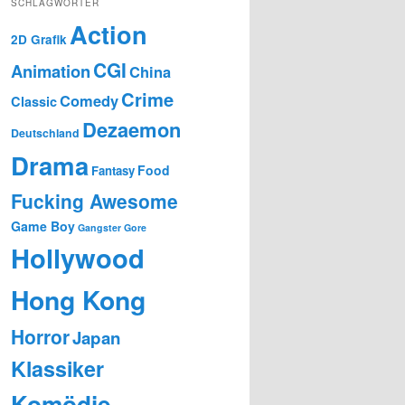
SCHLAGWÖRTER
Action
2D Grafik
CGI
Animation
China
Crime
Comedy
Classic
Dezaemon
Deutschland
Drama
Food
Fantasy
Fucking Awesome
Game Boy
Gangster
Gore
Hollywood
Hong Kong
Horror
Japan
Klassiker
Komödie