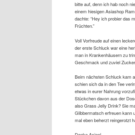
bitte auf, denn ich hab noch ni
einem hiesigen Asiashop Rame
dachte: “Hey ich probier das m
Früchten.”
Voll Vorfreude auf einen lecke
der erste Schluck war eine h
man in Krankenhäusern zu tri
Geschmack und zuviel Zucker
Beim nächsten Schluck kam abe
schien sich da in den Tee verir
etwas in eurer Nahrung vorzufi
Stückchen davon aus der Dose
also Grass Jelly Drink? Sie m
Glibbermatsch erfreuen kann u
mal eben beherzt reingerotzt h
Danke Asien!