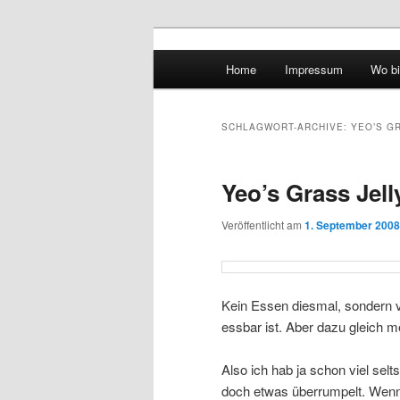
Hauptmenü
Home
Impressum
Wo bi
Zum Inhalt wechseln
Zum sekundären Inhalt wec
vidgames.de
SCHLAGWORT-ARCHIVE:
YEO’S G
Yeo’s Grass Jell
Veröffentlicht am
1. September 2008
Kein Essen diesmal, sondern v
essbar ist. Aber dazu gleich m
Also ich hab ja schon viel sel
doch etwas überrumpelt. Wenn d