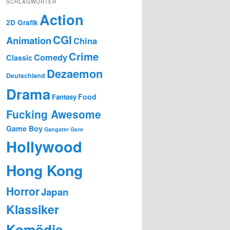
SCHLAGWÖRTER
Action
2D Grafik
CGI
Animation
China
Crime
Comedy
Classic
Dezaemon
Deutschland
Drama
Food
Fantasy
Fucking Awesome
Game Boy
Gangster
Gore
Hollywood
Hong Kong
Horror
Japan
Klassiker
Komödie