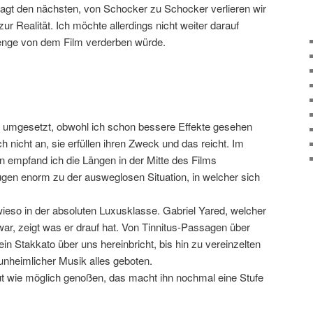
 jagt den nächsten, von Schocker zu Schocker verlieren wir
r Realität. Ich möchte allerdings nicht weiter darauf
Menge von dem Film verderben würde.
ut umgesetzt, obwohl ich schon bessere Effekte gesehen
nicht an, sie erfüllen ihren Zweck und das reicht. Im
n empfand ich die Längen in der Mitte des Films
ugen enorm zu der ausweglosen Situation, in welcher sich
wieso in der absoluten Luxusklasse. Gabriel Yared, welcher
ar, zeigt was er drauf hat. Von Tinnitus-Passagen über
n Stakkato über uns hereinbricht, bis hin zu vereinzelten
unheimlicher Musik alles geboten.
ut wie möglich genoßen, das macht ihn nochmal eine Stufe