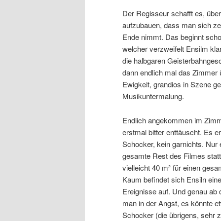
Der Regisseur schafft es, übe
aufzubauen, dass man sich zei
Ende nimmt. Das beginnt scho
welcher verzweifelt Ensilm kl
die halbgaren Geisterbahngesc
dann endlich mal das Zimmer üb
Ewigkeit, grandios in Szene ge
Musikuntermalung.
Endlich angekommen im Zimmer
erstmal bitter enttäuscht. Es 
Schocker, kein garnichts. Nur 
gesamte Rest des Filmes statt
vielleicht 40 m² für einen ge
Kaum befindet sich Ensiln eine
Ereignisse auf. Und genau ab di
man in der Angst, es könnte e
Schocker (die übrigens, sehr z