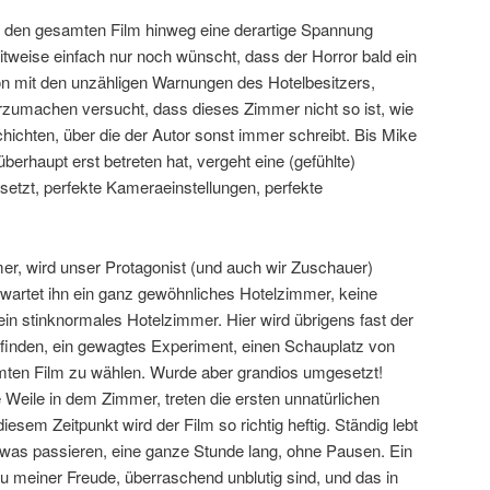
r den gesamten Film hinweg eine derartige Spannung
tweise einfach nur noch wünscht, dass der Horror bald ein
n mit den unzähligen Warnungen des Hotelbesitzers,
arzumachen versucht, dass dieses Zimmer nicht so ist, wie
hichten, über die der Autor sonst immer schreibt. Bis Mike
erhaupt erst betreten hat, vergeht eine (gefühlte)
setzt, perfekte Kameraeinstellungen, perfekte
, wird unser Protagonist (und auch wir Zuschauer)
erwartet ihn ein ganz gewöhnliches Hotelzimmer, keine
ein stinknormales Hotelzimmer. Hier wird übrigens fast der
finden, ein gewagtes Experiment, einen Schauplatz von
samten Film zu wählen. Wurde aber grandios umgesetzt!
 Weile in dem Zimmer, treten die ersten unnatürlichen
esem Zeitpunkt wird der Film so richtig heftig. Ständig lebt
twas passieren, eine ganze Stunde lang, ohne Pausen. Ein
u meiner Freude, überraschend unblutig sind, und das in