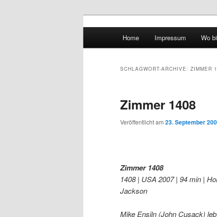
Hauptmenü
Home
Impressum
Wo bi
Zum Inhalt wechseln
Zum sekundären Inhalt wec
vidgames.de
SCHLAGWORT-ARCHIVE:
ZIMMER 
Zimmer 1408
Veröffentlicht am
23. September 20
Zimmer 1408
1408 | USA 2007 | 94 min | Hor
Jackson
Mike Ensiln (John Cusack) leb