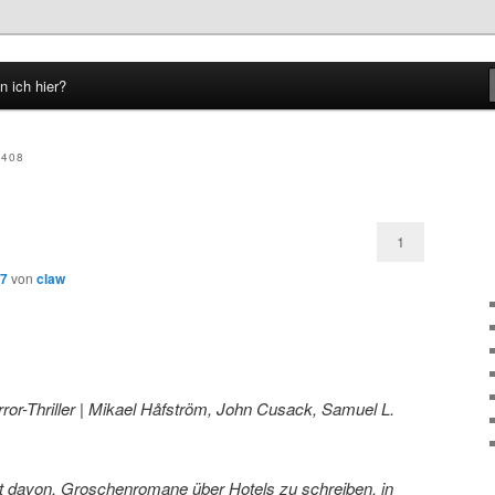
n ich hier?
hseln
1408
1
07
von
claw
ror-Thriller | Mikael Håfström, John Cusack, Samuel L.
t davon, Groschenromane über Hotels zu schreiben, in