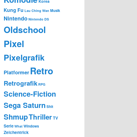
Korea
Kung Fu
Musik
Lau Ching Wan
Nintendo
Nintendo DS
Oldschool
Pixel
Pixelgrafik
Retro
Platformer
Retrografik
RPG
Science-Fiction
Sega Saturn
Shit
Shmup
Thriller
TV
Serie
Windows
What
Zeichentrick