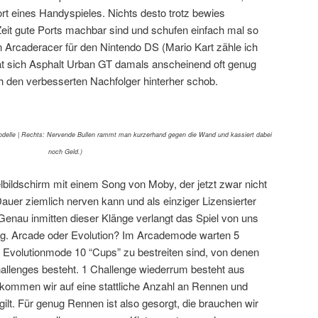
rt eines Handyspieles. Nichts desto trotz bewies
Zeit gute Ports machbar sind und schufen einfach mal so
en Arcaderacer für den Nintendo DS (Mario Kart zähle ich
 hat sich Asphalt Urban GT damals anscheinend oft genug
ch den verbesserten Nachfolger hinterher schob.
odelle | Rechts: Nervende Bullen rammt man kurzerhand gegen die Wand und kassiert dabei
noch Geld.)
elbildschirm mit einem Song von Moby, der jetzt zwar nicht
 Dauer ziemlich nerven kann und als einziger Lizensierter
enau inmitten dieser Klänge verlangt das Spiel von uns
ng. Arcade oder Evolution? Im Arcademode warten 5
 Evolutionmode 10 “Cups” zu bestreiten sind, von denen
hallenges besteht. 1 Challenge wiederrum besteht aus
 kommen wir auf eine stattliche Anzahl an Rennen und
gilt. Für genug Rennen ist also gesorgt, die brauchen wir