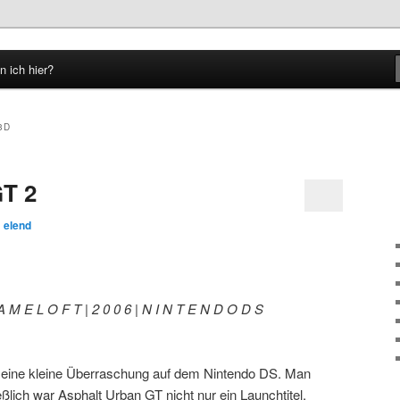
n ich hier?
hseln
3D
GT 2
n
elend
A M E L O F T | 2 0 0 6 | N I N T E N D O D S
eine kleine Überraschung auf dem Nintendo DS. Man
lich war Asphalt Urban GT nicht nur ein Launchtitel,