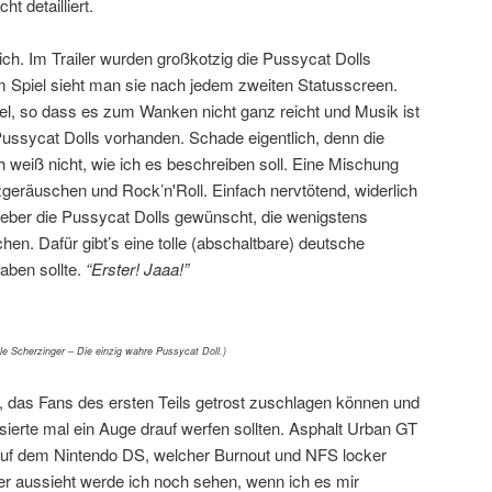
ht detailliert.
ich. Im Trailer wurden großkotzig die Pussycat Dolls
Im Spiel sieht man sie nach jedem zweiten Statusscreen.
iel, so dass es zum Wanken nicht ganz reicht und Musik ist
ussycat Dolls vorhanden. Schade eigentlich, denn die
h weiß nicht, wie ich es beschreiben soll. Eine Mischung
geräuschen und Rock’n'Roll. Einfach nervtötend, widerlich
 lieber die Pussycat Dolls gewünscht, die wenigstens
n. Dafür gibt’s eine tolle (abschaltbare) deutsche
aben sollte.
“Erster! Jaaa!”
le Scherzinger – Die einzig wahre Pussycat Doll.)
, das Fans des ersten Teils getrost zuschlagen können und
ierte mal ein Auge drauf werfen sollten. Asphalt Urban GT
uf dem Nintendo DS, welcher Burnout und NFS locker
er aussieht werde ich noch sehen, wenn ich es mir