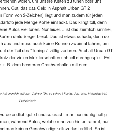
erdienen wollen, um unsere Kisten zu tunen oder uns
nnen. Gut, das das Geld in Asphalt Urban GT 2
(in Form von $-Zeichen) liegt und man zudem für jeden
darfoto jede Menge Kohle einsackt. Das klingt toll, denn
ne Autos viel tunen. Nur leider… ist das ziemlich sinnfrei,
arren stets Sieger bleibt. Das ist etwas schade, denn so
lich aus und muss auch keine Rennen zweimal fahren, um
ht der Teil des “Tunings” völlig verloren. Asphalt Urban GT
 trotz der vielen Meisterschaften schnell durchgespielt. Evtl.
ie z. B. dem besseren Crashverhalten mit dem
der Außenansicht geil aus. Und wer fährt so schon. | Rechts: Jetzt Neu: Motorräder inkl.
Cockpitview!)
rde endlich gefixt und so crasht man nun richtig heftig
en, während Autos, welche man von hinten rammt, nur
nd man keinen Geschwindigskeitsverlust erfährt. So ist