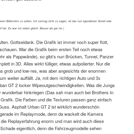
teren Bildschirm zu sehen. Ich vermag nicht zu sagen, ob das nun irgendeinen Vorteil oder
l hat. Es war mir relativ gleich. Besser als gar nix.)
Alten. Gottseidank. Die Grafik ist immer noch super flott,
chauen. War die Grafik beim ersten Teil noch etwas
hr als Pappwände), so gibt’s nun Brücken, Tunnel, Panzer
tt in 3D. Alles wirkt fülliger, etwas aufpolierter. Nur die
as grob und low-res, was aber angesichts der enormen
m weiter auffällt. Ja, mit dem richtigen Auto und 3x
rban GT 2 locker Wipeoutgeschwindigkeiten. Was die Jungs
iv wunderbar hinkriegen (Das sah man auch bei Brothers In
 Grafik. Die Farben und die Texturen passen ganz einfach
 Guss. Asphalt Urban GT 2 ist wirklich wunderschön
t gerade im Replaymode, denn da wackelt die Kamera
t die Replayerfahrung enorm und man wird auch diese
Schade eigentlich, denn die Fahrzeugmodelle sehen