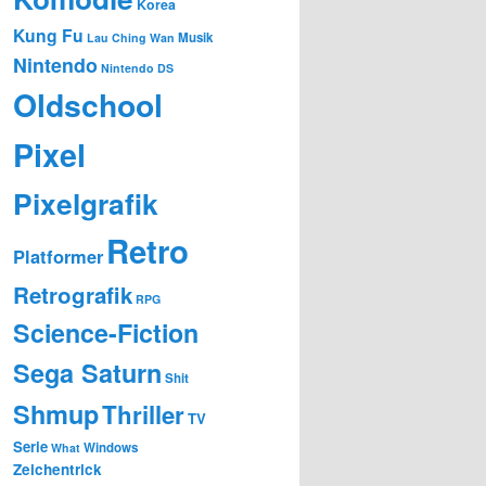
Korea
Kung Fu
Musik
Lau Ching Wan
Nintendo
Nintendo DS
Oldschool
Pixel
Pixelgrafik
Retro
Platformer
Retrografik
RPG
Science-Fiction
Sega Saturn
Shit
Shmup
Thriller
TV
Serie
Windows
What
Zeichentrick