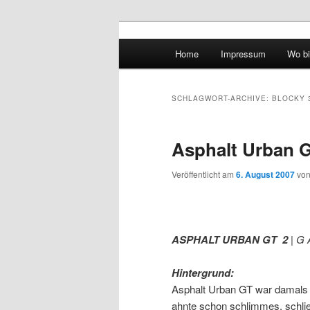
Hauptmenü
Home
Impressum
Wo bi
Zum Inhalt wechseln
Zum sekundären Inhalt wec
vidgames.de
SCHLAGWORT-ARCHIVE:
BLOCKY 
Asphalt Urban 
Veröffentlicht am
6. August 2007
vo
A
SPHALT URBAN GT 2
| G 
Hintergrund:
Asphalt Urban GT war damals 
ahnte schon schlimmes, schließ