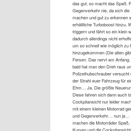
das gut, so macht das Spaß. R
Gegenverkehr nie, da sich die 
machen und gut zu erkennen si
erhältliche Turboboost hinzu
triggern und fährt so ein klein
dadurch allerdings nicht erhoff
um so schnell wie möglich zu 
hinzugekommen (Die alten gibt 
Fersen. Das nervt am Anfang, 
bald hat man den Dreh raus un
Polizeihubschrauber versucht 
der Strahl euer Fahrzeug für ei
Ehm… Ja. Die größte Neuerung 
Diese fahren sich dann auch ta
Cockpitansicht nur leider mac
mit einem kleinen Motorrad g
und Gegenverkehr… nun ja… üb
machen die Motorräder Spaß, sch
Kurven und die Cockpitansicht 