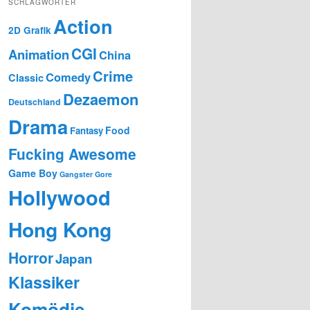
SCHLAGWÖRTER
Action
2D Grafik
CGI
Animation
China
Crime
Comedy
Classic
Dezaemon
Deutschland
Drama
Food
Fantasy
Fucking Awesome
Game Boy
Gangster
Gore
Hollywood
Hong Kong
Horror
Japan
Klassiker
Komödie