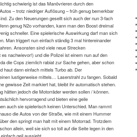
ichtig schwierig ist das Manövrieren durch den
Autos – trotz niedriger Auflösung – früh genug bemerkbar
nd. Zu den Neuerungen gesellt sich auch der nun 3-fach
. Wenn genug N2o vorhanden, kann man den Boost dreimal
 wenig schneller. Eine spielerische Auswirkung darf man sich
en. Man triggert nun einfach ständig 3 mal hintereinander
fahren. Ansonsten sind viele neue Strecken
es nachwievor!) und die Polizei ist einem nun auf den
da die Cops ziemlich rabiat zur Sache gehen, aber schon
d haut dann einfach mittels Turbo ab. Der
einen lustigerweise mittels… Laserstrahl zu fangen. Sobald
ne gewisse Zeit markiert hat, bleibt ihr automatisch stehen.
hätten jedoch die Motorräder werden sollen / können.
tsächlich hervorragend und bieten eine geile
hen auch sie spielerisch keinen Unterschied. Man rammt
enauso die Autos von der Straße, wie mit einem Hummer
er den springt man halt mit einem Motorrad. Trotzdem
on allein, weil sie sich so toll auf die Seite legen in den
einfach geil aussieht.