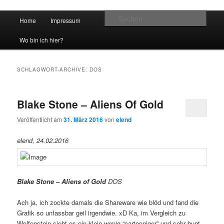
Hauptmenü
Such
Home
Impressum
Zum Inhalt wechseln
Zum sekundären Inhalt wechseln
vidgames.de
Wo bin ich hier?
SCHLAGWORT-ARCHIVE:
DOS
Blake Stone – Aliens Of Gold
Veröffentlicht am
31. März 2016
von
elend
elend, 24.02.2016
Blake Stone – Aliens of Gold
DOS
Ach ja, ich zockte damals die Shareware wie blöd und fand die
Grafik so unfassbar geil irgendwie. xD Ka, im Vergleich zu
Wolfenstein sieht es ein klein wenig “cartooniger” und sehr bunt