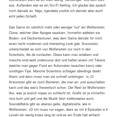
aus. Außerdem war es ein Sci-Fi Setting. Ich glaube das sprach
mich damals an. Naja, irgendwie zockte ich damals aber auch
echt jeden Scheiß.
Das Game ist natürlich mehr oder weniger “nur” ein Wolfenstein
Clone, welcher über Apogee rauskam. Immerhin addeten sie
Boden- und Deckentexturen, was dem Game damals für mich
einen recht modernen und interesting Look gab. Ansonsten
unterscheidet es sich von Wolfenstein nur noch in den
Scientists, die da rumlaufen. Diese kann man anlabern und
manche sind wohl undercover dort und helfen einem mit Tokens
(welche man gegen Food am Automaten tauschen kann) oder
unnötigen Tips. Manche Scientists schlagen allerdings direkt
Alarm und dann muss man sie schnell umbringen. \o_O/
Ansonsten gibt es noch Barrieren, die man an- und ausschalten
kann und das war’s theoretisch schon. Der Rest ist Wolfenstein-
like, was ja ansich nopes so schlecht ist. Grafik ist ja immerhin
nice bunt und geil und die Musik fetzt stellenweise auch.
Soundeffekte gibt es ebenso geile, digitalisierte, wie in
Wolfenstein. xD Ich muss nur sagen, dass es mit 6 Episoden á 9
Leveln ein wenig krass lang ist und es am Ende halt einfach